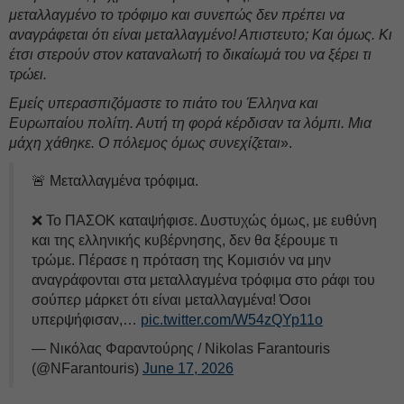
μεταλλαγμένο το τρόφιμο και συνεπώς δεν πρέπει να
αναγράφεται ότι είναι μεταλλαγμένο! Απιστευτο; Και όμως. Κι
έτσι στερούν στον καταναλωτή το δικαίωμά του να ξέρει τι
τρώει.
Εμείς υπερασπιζόμαστε το πιάτο του Έλληνα και
Ευρωπαίου πολίτη. Αυτή τη φορά κέρδισαν τα λόμπι. Μια
μάχη χάθηκε. Ο πόλεμος όμως συνεχίζεται
».
🚨 Μεταλλαγμένα τρόφιμα.
❌️ Το ΠΑΣΟΚ καταψήφισε. Δυστυχώς όμως, με ευθύνη
και της ελληνικής κυβέρνησης, δεν θα ξέρουμε τι
τρώμε. Πέρασε η πρόταση της Κομισιόν να μην
αναγράφονται στα μεταλλαγμένα τρόφιμα στο ράφι του
σούπερ μάρκετ ότι είναι μεταλλαγμένα! Όσοι
υπερψήφισαν,…
pic.twitter.com/W54zQYp11o
— Νικόλας Φαραντούρης / Nikolas Farantouris
(@NFarantouris)
June 17, 2026