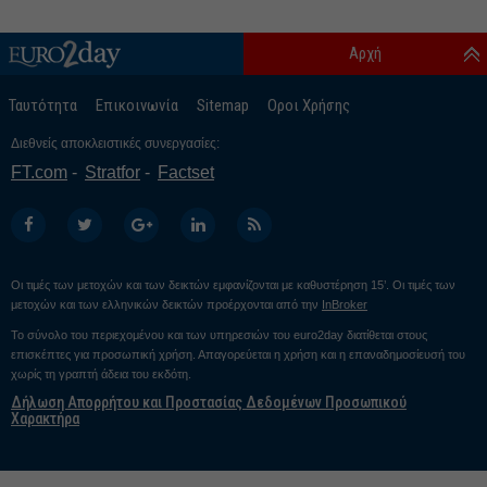
Αρχή
Ταυτότητα
Επικοινωνία
Sitemap
Οροι Χρήσης
Διεθνείς αποκλειστικές συνεργασίες:
FT.com
Stratfor
Factset
Οι τιμές των μετοχών και των δεικτών εμφανίζονται με καθυστέρηση 15’. Οι τιμές των
μετοχών και των ελληνικών δεικτών προέρχονται από την
InBroker
Το σύνολο του περιεχομένου και των υπηρεσιών του euro2day διατίθεται στους
επισκέπτες για προσωπική χρήση. Απαγορεύεται η χρήση και η επαναδημοσίευσή του
χωρίς τη γραπτή άδεια του εκδότη.
Δήλωση Απορρήτου και Προστασίας Δεδομένων Προσωπικού
Χαρακτήρα