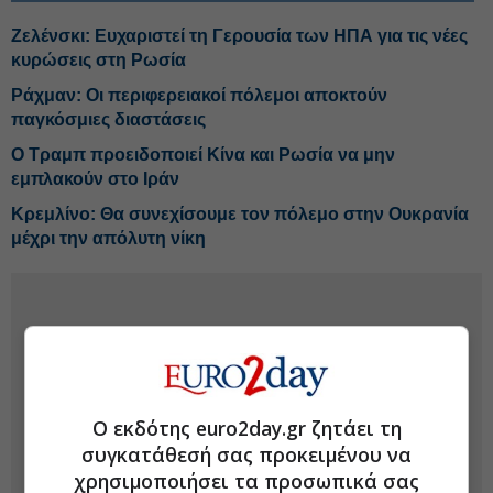
Ζελένσκι: Ευχαριστεί τη Γερουσία των ΗΠΑ για τις νέες
κυρώσεις στη Ρωσία
Ράχμαν: Οι περιφερειακοί πόλεμοι αποκτούν
παγκόσμιες διαστάσεις
Ο Τραμπ προειδοποιεί Κίνα και Ρωσία να μην
εμπλακούν στο Ιράν
Κρεμλίνο: Θα συνεχίσουμε τον πόλεμο στην Ουκρανία
μέχρι την απόλυτη νίκη
Ο εκδότης euro2day.gr ζητάει τη
συγκατάθεσή σας προκειμένου να
χρησιμοποιήσει τα προσωπικά σας