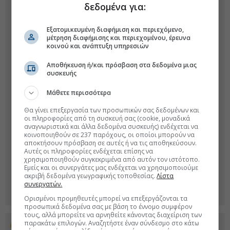
δεδομένα για:
Εξατομικευμένη διαφήμιση και περιεχόμενο,
μέτρηση διαφήμισης και περιεχομένου, έρευνα
κοινού και ανάπτυξη υπηρεσιών
Αποθήκευση ή/και πρόσβαση στα δεδομένα μιας
συσκευής
Μάθετε περισσότερα
Θα γίνει επεξεργασία των προσωπικών σας δεδομένων και
οι πληροφορίες από τη συσκευή σας (cookie, μοναδικά
αναγνωριστικά και άλλα δεδομένα συσκευής) ενδέχεται να
κοινοποιηθούν σε 237 παρόχους, οι οποίοι μπορούν να
αποκτήσουν πρόσβαση σε αυτές ή να τις αποθηκεύσουν.
Αυτές οι πληροφορίες ενδέχεται επίσης να
χρησιμοποιηθούν συγκεκριμένα από αυτόν τον ιστότοπο.
Εμείς και οι συνεργάτες μας ενδέχεται να χρησιμοποιούμε
ακριβή δεδομένα γεωγραφικής τοποθεσίας.
Λίστα
συνεργατών.
Ορισμένοι προμηθευτές μπορεί να επεξεργάζονται τα
προσωπικά δεδομένα σας με βάση το έννομο συμφέρον
τους, αλλά μπορείτε να αρνηθείτε κάνοντας διαχείριση των
παρακάτω επιλογών. Αναζητήστε έναν σύνδεσμο στο κάτω
Προσθέστε το euro2day.gr στο Discover