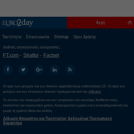
Αρχή
Ταυτότητα
Επικοινωνία
Sitemap
Οροι Χρήσης
Διεθνείς αποκλειστικές συνεργασίες:
FT.com
Stratfor
Factset
Οι τιμές των μετοχών και των δεικτών εμφανίζονται με καθυστέρηση 15’. Οι τιμές των
μετοχών και των ελληνικών δεικτών προέρχονται από την
InBroker
Το σύνολο του περιεχομένου και των υπηρεσιών του euro2day διατίθεται στους
επισκέπτες για προσωπική χρήση. Απαγορεύεται η χρήση και η επαναδημοσίευσή του
χωρίς τη γραπτή άδεια του εκδότη.
Δήλωση Απορρήτου και Προστασίας Δεδομένων Προσωπικού
Χαρακτήρα