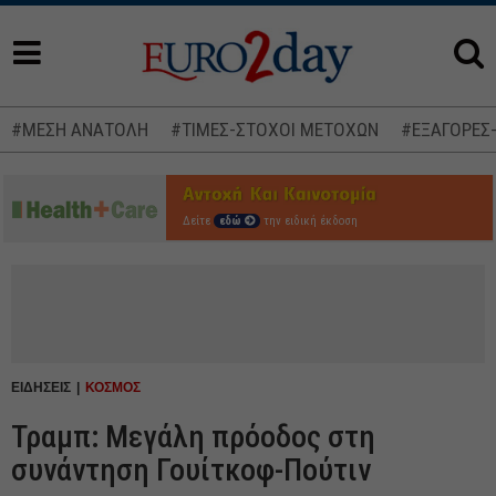
#ΜΕΣΗ ΑΝΑΤΟΛΗ
#ΤΙΜΕΣ-ΣΤΟΧΟΙ ΜΕΤΟΧΩΝ
#ΕΞΑΓΟΡΕΣ
Δείτε
εδώ
την ειδική έκδοση
ΕΙΔΗΣΕΙΣ
ΚΟΣΜΟΣ
Τραμπ: Μεγάλη πρόοδος στη
συνάντηση Γουίτκοφ-Πούτιν