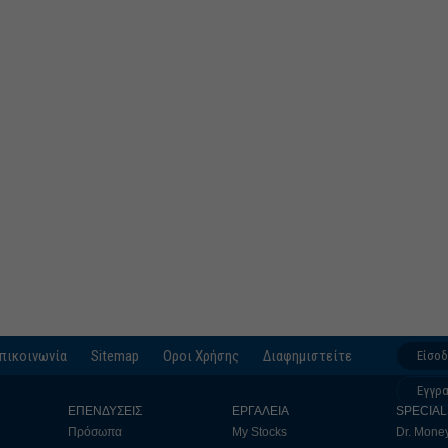
πικοινωνία
Sitemap
Οροι Χρήσης
Διαφημιστείτε
Είσο
Εγγρ
ΕΠΕΝΔΥΣΕΙΣ
ΕΡΓΑΛΕΙΑ
SPECIAL
Πρόσωπα
My Stocks
Dr. Mone