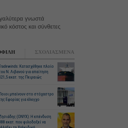
μεγαλύτερα γνωστά
ικό κόστος και σύνθετες
ΦΙΛΗ
ΣΧΟΛΙΑΣΜΕΝΑ
Tradewinds: Κατασχέθηκε πλοίο
του Ν. Λιβανού για απαίτηση
$21,5 εκατ. της Πειραιώς
Ποιοι μπαίνουν στο στόχαστρο
της Εφορίας για έλεγχο
Ζησιάδης (ONYX): Η επένδυση
388 εκατ. που φιλοδοξεί να
αλλάξει τη Χαλκιδική