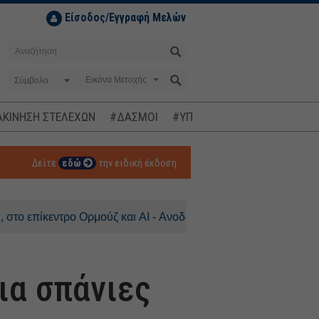
Είσοδος/Εγγραφή Μελών
Σύμβολο
ΚΙΝΗΣΗ ΣΤΕΛΕΧΩΝ
#ΔΑΣΜΟΙ
#ΥΠΟΚΛΟΠΕΣ
#ΠΛΗΘΩΡΙΣΜ
Δείτε
εδώ
την ειδική έκδοση
εντρο Ορμούζ και AI - Ανοδος 0,3% για τον DAX
ια σπάνιες