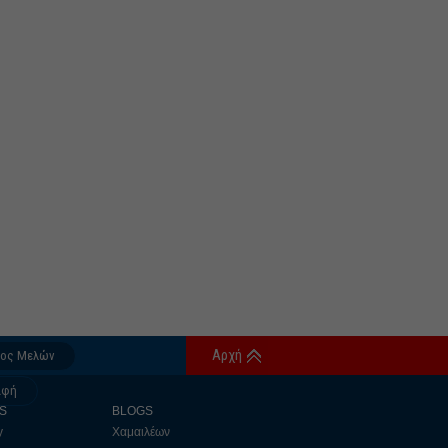
Αρχή
δος Μελών
αφή
S
BLOGS
y
Χαμαιλέων