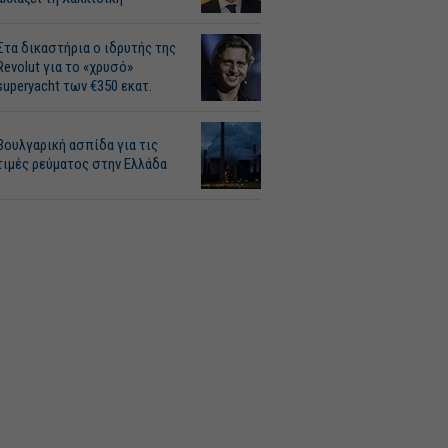
Στα δικαστήρια ο ιδρυτής της
Revolut για το «χρυσό»
superyacht των €350 εκατ.
Βουλγαρική ασπίδα για τις
τιμές ρεύματος στην Ελλάδα