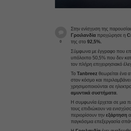
Στην ενίσχυση της παρουσία
Γροιλανδία
προχώρησε η
C
της στο
92,5%.
0
Σύμφωνα με έγγραφο που επι
υπόλοιπο 50,5% που δεν κατε
τον πλήρη επιχειρησιακό έλε
Το
Tanbreez
θεωρείται ένα 
στον κόσμο και περιλαμβάνε
χρησιμοποιούνται σε ηλεκτρο
αμυντικά συστήματα
.
Η συμφωνία έρχεται σε μια π
τους επιδιώκουν να ενισχύσο
περιορίσουν την
εξάρτηση
α
παγκόσμια επεξεργασία σπά
Η
Γροιλανδία
έχει αναδειχθε