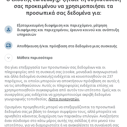
χές και κλάδοι έχουν ακόμη περιθώρια ανόδου
σας προκειμένου να χρησιμοποιήσει τα
προσωπικά σας δεδομένα για:
Εξατομικευμένη διαφήμιση και περιεχόμενο, μέτρηση
διαφήμισης και περιεχομένου, έρευνα κοινού και ανάπτυξη
.gr στο Discover
υπηρεσιών
Αποθήκευση ή/και πρόσβαση στα δεδομένα μιας συσκευής
Μάθετε περισσότερα
Θα γίνει επεξεργασία των προσωπικών σας δεδομένων και οι
πληροφορίες από τη συσκευή σας (cookie, μοναδικά αναγνωριστικά
και άλλα δεδομένα συσκευής) ενδέχεται να κοινοποιηθούν σε 237
παρόχους, οι οποίοι μπορούν να αποκτήσουν πρόσβαση σε αυτές ή
να τις αποθηκεύσουν. Αυτές οι πληροφορίες ενδέχεται επίσης να
χρησιμοποιηθούν συγκεκριμένα από αυτόν τον ιστότοπο. Εμείς και οι
συνεργάτες μας ενδέχεται να χρησιμοποιούμε ακριβή δεδομένα
γεωγραφικής τοποθεσίας.
Λίστα συνεργατών.
Ορισμένοι προμηθευτές μπορεί να επεξεργάζονται τα προσωπικά
δεδομένα σας με βάση το έννομο συμφέρον τους, αλλά μπορείτε να
αρνηθείτε κάνοντας διαχείριση των παρακάτω επιλογών. Αναζητήστε
έναν σύνδεσμο στο κάτω μέρος αυτής της σελίδας ή στο μενού του
ιστοτόπου, για να διαχειριστείτε ή να ανακαλέσετε τη συναίνεσή σας