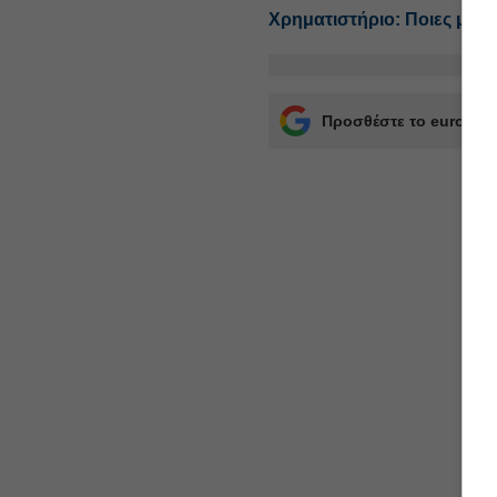
Χρηματιστήριο: Ποιες μετο
Προσθέστε το euro2day