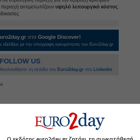
ν περιοχή αντιμετωπίζουν
υψηλό λειτουργικό κόστος
αδικασίες
uro2day.gr
στο
Google Discover!
 εξελίξεις με την υπογραφη εγκυρότητας του Euro2day.gr
FOLLOW US
Ακολουθήστε τη σελίδα του
Euro2day.gr
στο
Linkedin
ία
στη Γροιλανδία μετά τις νέες δηλώσεις Τραμπ
ικό εργαλείο για απεξάρτηση από την Κίνα
αιρείες που «σπάνε» το κινεζικό μονοπώλιο
Ο εκδότης euro2day.gr ζητάει τη συγκατάθεσή