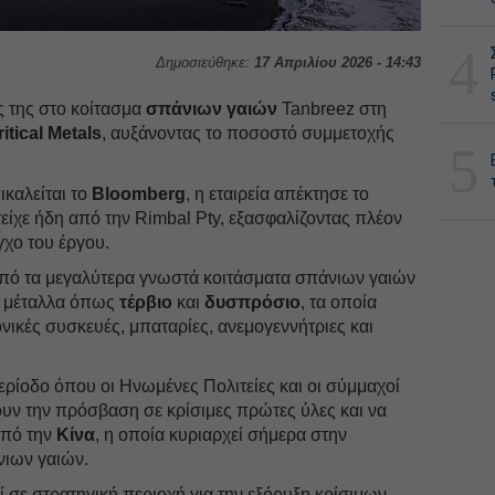
4
Δημοσιεύθηκε:
17 Απριλίου 2026 - 14:43
ς της στο κοίτασμα
σπάνιων γαιών
Tanbreez στη
ritical Metals
, αυξάνοντας το ποσοστό συμμετοχής
5
καλείται το
Bloomberg
, η εταιρεία απέκτησε το
ίχε ήδη από την Rimbal Pty, εξασφαλίζοντας πλέον
γχο του έργου.
από τα μεγαλύτερα γνωστά κοιτάσματα σπάνιων γαιών
ι μέταλλα όπως
τέρβιο
και
δυσπρόσιο
, τα οποία
νικές συσκευές, μπαταρίες, ανεμογεννήτριες και
ερίοδο όπου οι Ηνωμένες Πολιτείες και οι σύμμαχοί
υν την πρόσβαση σε κρίσιμες πρώτες ύλες και να
πό την
Κίνα
, η οποία κυριαρχεί σήμερα στην
νιων γαιών.
ί σε στρατηγική περιοχή για την εξόρυξη κρίσιμων