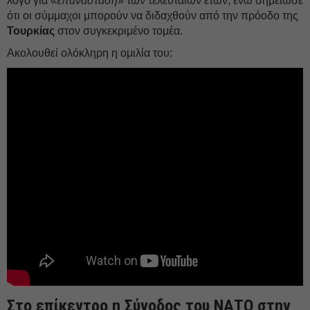
λόγο για «
επανάσταση
» των τελευταίων ετών, ενώ σημείωσε
ότι οι σύμμαχοι μπορούν να διδαχθούν από την πρόοδο της
Τουρκίας
στον συγκεκριμένο τομέα.
Ακολουθεί ολόκληρη η ομιλία του:
Στο επίκεντρο η Σύνοδος του ΝΑΤΟ στην