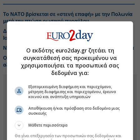
Το ΝΑΤΟ βρίσκεται σε «στενή επαφή» με την Πολωνία
μετά την πτώση ρωσικού πυραύλου
Διευρύνθηκε το εμπορικό έλλειμμα της Τουρκίας τον
Ιούλιο
ΝΑΤΟ: Η Τουρκία αναπτύσσει πέντε F-16 στην Εσθονία
Ο εκδότης euro2day.gr ζητάει τη
συγκατάθεσή σας προκειμένου να
ΟΤΕ: Κέρδισε σύμβαση για data center με το ΝΑΤΟ,
χρησιμοποιήσει τα προσωπικά σας
αξίας 45 εκατ. ευρώ
δεδομένα για:
Εξατομικευμένη διαφήμιση και περιεχόμενο,
μέτρηση διαφήμισης και περιεχομένου, έρευνα
κοινού και ανάπτυξη υπηρεσιών
Αποθήκευση ή/και πρόσβαση στα δεδομένα μιας
συσκευής
Μάθετε περισσότερα
Θα γίνει επεξεργασία των προσωπικών σας δεδομένων και