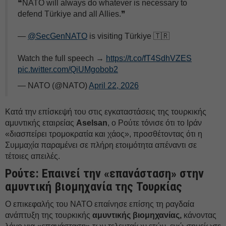
❝NATO will always do whatever is necessary to
defend Türkiye and all Allies.❞
—
@SecGenNATO
is visiting Türkiye 🇹🇷
Watch the full speech →
https://t.co/fT4SdhVZES
pic.twitter.com/QiUMgobob2
— NATO (@NATO)
April 22, 2026
Κατά την επίσκεψή του στις εγκαταστάσεις της τουρκικής
αμυντικής εταιρείας
Aselsan
, ο Ρούτε τόνισε ότι το Ιράν
«διασπείρει τρομοκρατία και χάος», προσθέτοντας ότι η
Συμμαχία παραμένει σε πλήρη ετοιμότητα απέναντι σε
τέτοιες απειλές.
Ρούτε: Eπαινεί την «επανάσταση» στην
αμυντική βιομηχανία της Τουρκίας
Ο επικεφαλής του ΝΑΤΟ επαίνησε επίσης τη ραγδαία
ανάπτυξη της τουρκικής
αμυντικής βιομηχανίας,
κάνοντας