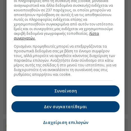
οι πληροφορίες από τη συσκευή σας (cookie, μοναδικά
αναγνωριστικά και άλλα δεδομένα συσκευής) ενδέχεται να
κοινοποιηθούν σε 237 παρόχους, οι οποίοι μπορούν να
αποκτήσουν πρόσβαση σε αυτές ή να τις αποθηκεύσουν.
Αυτές οι πληροφορίες ενδέχεται επίσης να
χρησιμοποιηθούν συγκεκριμένα από αυτόν τον ιστότοπο.
Εμείς και οι συνεργάτες μας ενδέχεται να χρησιμοποιούμε
ακριβή δεδομένα γεωγραφικής τοποθεσίας.
Λίστα
συνεργατών.
Ορισμένοι προμηθευτές μπορεί να επεξεργάζονται τα
προσωπικά δεδομένα σας με βάση το έννομο συμφέρον
τους, αλλά μπορείτε να αρνηθείτε κάνοντας διαχείριση των
παρακάτω επιλογών. Αναζητήστε έναν σύνδεσμο στο κάτω
μέρος αυτής της σελίδας ή στο μενού του ιστοτόπου, για να
διαχειριστείτε ή να ανακαλέσετε τη συναίνεσή σας στις
ρυθμίσεις απορρήτου και cookie.
Συναίνεση
Δεν συγκατατίθεμαι
Διαχείριση επιλογών
Προσθέστε το euro2day.gr στο Discover