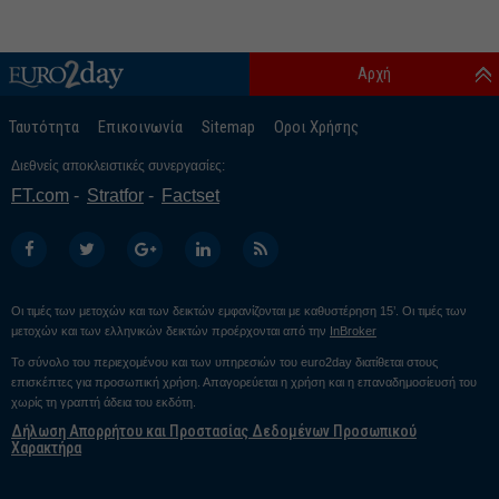
Αρχή
Ταυτότητα
Επικοινωνία
Sitemap
Οροι Χρήσης
Διεθνείς αποκλειστικές συνεργασίες:
FT.com
Stratfor
Factset
Οι τιμές των μετοχών και των δεικτών εμφανίζονται με καθυστέρηση 15’. Οι τιμές των
μετοχών και των ελληνικών δεικτών προέρχονται από την
InBroker
Το σύνολο του περιεχομένου και των υπηρεσιών του euro2day διατίθεται στους
επισκέπτες για προσωπική χρήση. Απαγορεύεται η χρήση και η επαναδημοσίευσή του
χωρίς τη γραπτή άδεια του εκδότη.
Δήλωση Απορρήτου και Προστασίας Δεδομένων Προσωπικού
Χαρακτήρα