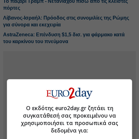
Το παζάρι Τραμπ - Νετανιάχου πίσω από τις κλειστές
πόρτες
Λίβανος-Ισραήλ: Πρόοδος στις συνομιλίες της Ρώμης
για σύνορα και εκεχειρία
AstraZeneca: Επένδυση $1,5 δισ. για φάρμακο κατά
του καρκίνου του πνεύμονα
Ο εκδότης euro2day.gr ζητάει τη
συγκατάθεσή σας προκειμένου να
χρησιμοποιήσει τα προσωπικά σας
δεδομένα για: