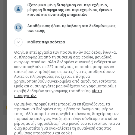
Εξατομικευμένη διαφήμιση και περιεχόμενο,
μέτρηση διαφήμισης και περιεχομένου, έρευνα
κοινού και ανάπτυξη υπηρεσιών
Αποθήκευση ή/και πρόσβαση στα δεδομένα μιας
συσκευής
Μάθετε περισσότερα
Θα γίνει επεξεργασία των προσωπικών σας δεδομένων και
οι πληροφορίες από τη συσκευή σας (cookie, μοναδικά
αναγνωριστικά και άλλα δεδομένα συσκευής) ενδέχεται να
κοινοποιηθούν σε 237 παρόχους, οι οποίοι μπορούν να
αποκτήσουν πρόσβαση σε αυτές ή να τις αποθηκεύσουν.
Αυτές οι πληροφορίες ενδέχεται επίσης να
χρησιμοποιηθούν συγκεκριμένα από αυτόν τον ιστότοπο.
Εμείς και οι συνεργάτες μας ενδέχεται να χρησιμοποιούμε
ακριβή δεδομένα γεωγραφικής τοποθεσίας.
Λίστα
συνεργατών.
Ορισμένοι προμηθευτές μπορεί να επεξεργάζονται τα
Προσθέστε το euro2day.gr στο Discover
προσωπικά δεδομένα σας με βάση το έννομο συμφέρον
τους, αλλά μπορείτε να αρνηθείτε κάνοντας διαχείριση των
παρακάτω επιλογών. Αναζητήστε έναν σύνδεσμο στο κάτω
μέρος αυτής της σελίδας ή στο μενού του ιστοτόπου, για να
διαχειριστείτε ή να ανακαλέσετε τη συναίνεσή σας στις
ρυθμίσεις απορρήτου και cookie.