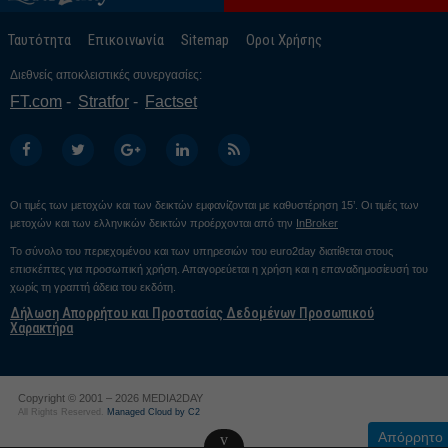
Ταυτότητα
Επικοινωνία
Sitemap
Οροι Χρήσης
Διεθνείς αποκλειστικές συνεργασίες:
FT.com
Stratfor
Factset
Οι τιμές των μετοχών και των δεικτών εμφανίζονται με καθυστέρηση 15’. Οι τιμές των
μετοχών και των ελληνικών δεικτών προέρχονται από την
InBroker
Το σύνολο του περιεχομένου και των υπηρεσιών του euro2day διατίθεται στους
επισκέπτες για προσωπική χρήση. Απαγορεύεται η χρήση και η επαναδημοσίευσή του
χωρίς τη γραπτή άδεια του εκδότη.
Δήλωση Απορρήτου και Προστασίας Δεδομένων Προσωπικού
Χαρακτήρα
Copyright © 2001 – 2026 MEDIA2DAY
All Rights Reserved.
Managed Cloud by C2
Απόρρητο
v