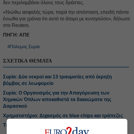
δεν περιλαμβάνει όλους τους δράστες.
«Νιώθω ασφαλής τώρα, παρά την απόσταση, επειδή πάντα
ένιωθα για χρόνια ότι αυτό το άτομο με κυνηγούσε», δήλωσε
στο Reuters.
ΠΗΓΗ: ΑΠΕ
#Πόλεμος Συρία
ΣΧΕΤΙΚΑ ΘΕΜΑΤΑ
Συρία: Δύο νεκροί και 13 τραυματίες από έκρηξη
βόμβας σε λεωφορείο
Συρία: Ο Οργανισμός για την Απαγόρευση των
Χημικών Όπλων αποκαθιστά τα δικαιώματα της
Δαμασκού
Χρηματιστήριο: Διχασμός σε blue chips και τράπεζες
Τι αλλάζει το χωροταξικό στις τουριστικές επενδύσεις