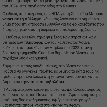
Ο Γιούσεφ κρυβόταν εκεί μετά την ανατροπή Άσαντ στα τέλη
του 2024, είπε πηγή ασφαλείας στο Reuters.
Ο ειδικός απεσταλμένος των ΗΠΑ για τη Συρία Τομ Μπαράκ
χαιρέτισε τη σύλληψη,
κάνοντας λόγο για ένα σημαντικό
βήμα προς την απόδοση ευθυνών για τις φρικαλεότητες που
διαπράχθηκαν κατά τη διάρκεια του πολέμου της Συρίας.
Ο Γιούσεφ, 40 ετών,
πρώην μέλος των στρατιωτικών
υπηρεσιών πληροφοριών
του καθεστώτος Άσαντ,
βρέθηκε στο προσκήνιο τον Απρίλιο του 2022, όταν η
βρετανική εφημερίδα Guardian δημοσίευσε βίντεο που
παρείχαν δύο ακαδημαϊκοί.
Σύμφωνα με τους ακαδημαϊκούς, στο βίντεο φαίνεται ο
Γιούσεφ να αναγκάζει πολίτες, με δεμένα τα μάτια τους, να
τρέξουν προς ένα λάκκο στη γειτονιά Τανταμόν της νότιας
Δαμασκού
πριν τους πυροβολήσει.
Η Ανσάρ Σαχούντ, ερευνήτρια στο Κέντρο Ολοκαυτώματος
και Γενοκτονίας του Πανεπιστημίου του Άμστερνταμ και μία
από τους δύο ακαδημαϊκούς, αφιέρωσε τέσσερα χρόνια
μαζεύοντας αποδεικτικά στοιχεία για τη σφαγή.