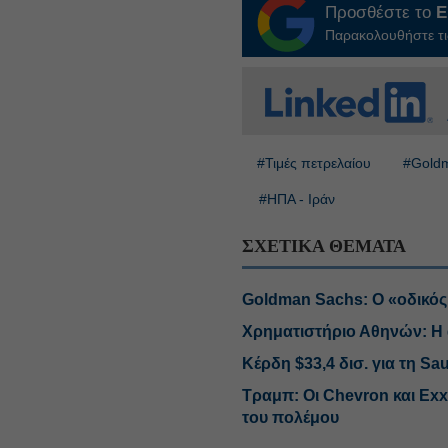
Προσθέστε το
E
Παρακολουθήστε τις
#Τιμές πετρελαίου
#Gold
#ΗΠΑ - Ιράν
ΣΧΕΤΙΚΑ ΘΕΜΑΤΑ
Goldman Sachs: Ο «οδικός χ
Χρηματιστήριο Αθηνών: Η 
Κέρδη $33,4 δισ. για τη Sa
Tραμπ: Οι Chevron και E
του πολέμου