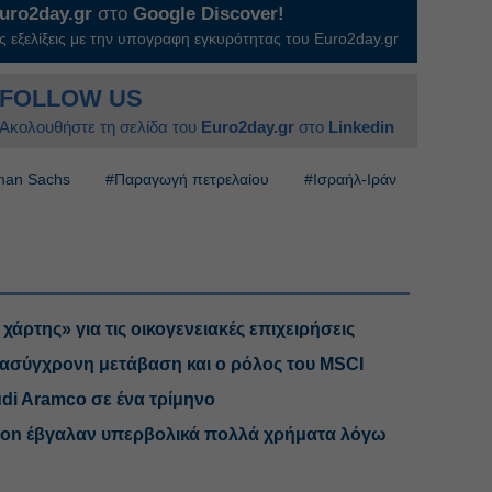
uro2day.gr
στο
Google Discover!
 εξελίξεις με την υπογραφη εγκυρότητας του Euro2day.gr
FOLLOW US
Ακολουθήστε τη σελίδα του
Euro2day.gr
στο
Linkedin
man Sachs
#Παραγωγή πετρελαίου
#Ισραήλ-Ιράν
άρτης» για τις οικογενειακές επιχειρήσεις
ασύγχρονη μετάβαση και ο ρόλος του MSCI
udi Aramco σε ένα τρίμηνο
xxon έβγαλαν υπερβολικά πολλά χρήματα λόγω