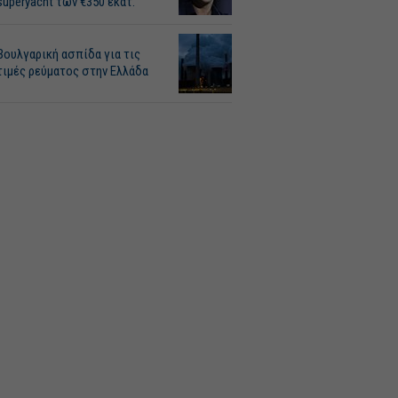
superyacht των €350 εκατ.
Βουλγαρική ασπίδα για τις
τιμές ρεύματος στην Ελλάδα