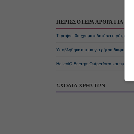
ΠΕΡΙΣΣΟΤΕΡΑ ΑΡΘΡΑ ΓΙΑ
ΕΝ
Τι project θα χρηματοδοτήσει η ρήτρα δ
Υποβλήθηκε αίτημα για ρήτρα διαφυγής, σ
HelleniQ Energy: Outperform και τιμή-σ
ΣΧΟΛΙΑ ΧΡΗΣΤΩΝ