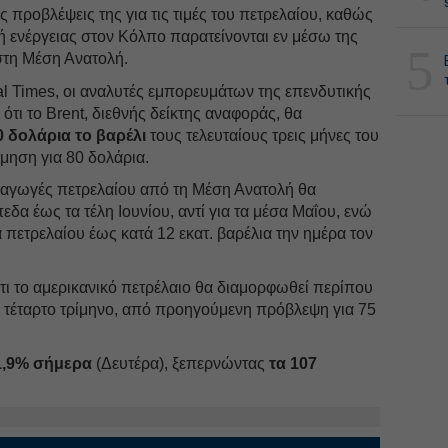
ς προβλέψεις της για τις τιμές του πετρελαίου, καθώς
 ενέργειας στον Κόλπο παρατείνονται εν μέσω της
5
στη Μέση Ανατολή.
l Times, οι αναλυτές εμπορευμάτων της επενδυτικής
τι το Brent, διεθνής δείκτης αναφοράς, θα
0 δολάρια το βαρέλι
τους τελευταίους τρεις μήνες του
μηση για 80 δολάρια.
 εξαγωγές πετρελαίου από τη Μέση Ανατολή θα
δα έως τα τέλη Ιουνίου, αντί για τα μέσα Μαΐου, ενώ
 πετρελαίου έως κατά 12 εκατ. βαρέλια την ημέρα τον
ι το αμερικανικό πετρέλαιο θα διαμορφωθεί περίπου
ο τέταρτο τρίμηνο, από προηγούμενη πρόβλεψη για 75
1,9% σήμερα
(Δευτέρα), ξεπερνώντας
τα 107