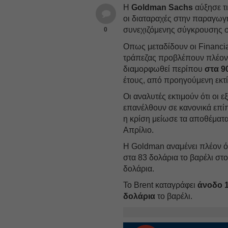
Η
Goldman Sachs
αύξησε τι
οι διαταραχές στην παραγωγή
συνεχιζόμενης σύγκρουσης 
0
Οπως μεταδίδουν οι Financia
τράπεζας προβλέπουν πλέον ό
διαμορφωθεί περίπου
στα 9
έτους, από προηγούμενη εκτί
Οι αναλυτές εκτιμούν ότι οι
επανέλθουν σε κανονικά επίπε
η κρίση μείωσε τα αποθέματα
Απρίλιο.
Η Goldman αναμένει πλέον ότ
στα 83 δολάρια το βαρέλι στ
δολάρια.
Το Brent καταγράφει
άνοδο 
δολάρια
το βαρέλι.