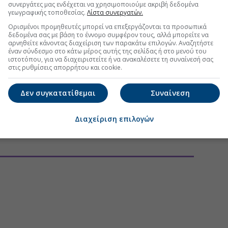
συνεργάτες μας ενδέχεται να χρησιμοποιούμε ακριβή δεδομένα
γεωγραφικής τοποθεσίας.
Λίστα συνεργατών.
Ορισμένοι προμηθευτές μπορεί να επεξεργάζονται τα προσωπικά
δεδομένα σας με βάση το έννομο συμφέρον τους, αλλά μπορείτε να
ΕΡΓΕΙΑ
αρνηθείτε κάνοντας διαχείριση των παρακάτω επιλογών. Αναζητήστε
έναν σύνδεσμο στο κάτω μέρος αυτής της σελίδας ή στο μενού του
ιστοτόπου, για να διαχειριστείτε ή να ανακαλέσετε τη συναίνεσή σας
ιαφυγής στην ενέργεια-Ανακοινώσεις στη ΔΕΘ
(07:25 07/08/2026)
στις ρυθμίσεις απορρήτου και cookie.
το επίκεντρο ενεργειακά projects
(11:07 06/08/2026)
Δεν συγκατατίθεμαι
Συναίνεση
τόχος στα €14,20 από NBG Securities – Βλέπει άνοδο κερδών
(09:07 06/08/2026)
Διαχείριση επιλογών