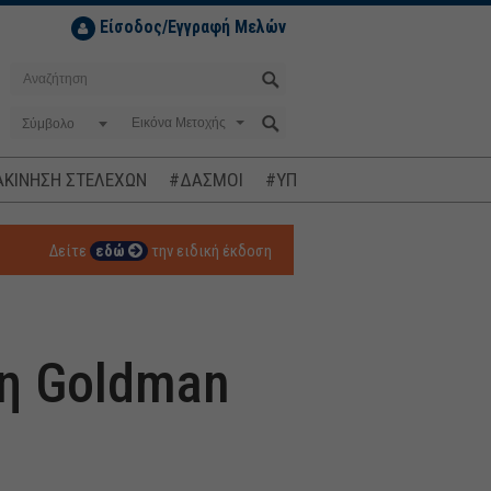
Είσοδος/Εγγραφή Μελών
Σύμβολο
ΚΙΝΗΣΗ ΣΤΕΛΕΧΩΝ
#ΔΑΣΜΟΙ
#ΥΠΟΚΛΟΠΕΣ
#ΠΛΗΘΩΡΙΣΜ
Δείτε
εδώ
την ειδική έκδοση
 η Goldman