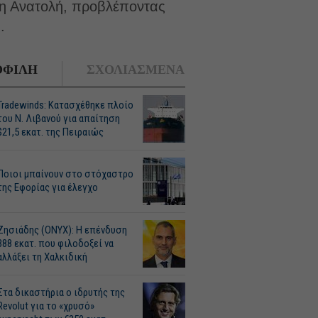
έση Ανατολή, προβλέποντας
.
ΦΙΛΗ
ΣΧΟΛΙΑΣΜΕΝΑ
Tradewinds: Κατασχέθηκε πλοίο
του Ν. Λιβανού για απαίτηση
$21,5 εκατ. της Πειραιώς
Ποιοι μπαίνουν στο στόχαστρο
της Εφορίας για έλεγχο
Ζησιάδης (ONYX): Η επένδυση
388 εκατ. που φιλοδοξεί να
αλλάξει τη Χαλκιδική
Στα δικαστήρια ο ιδρυτής της
Revolut για το «χρυσό»