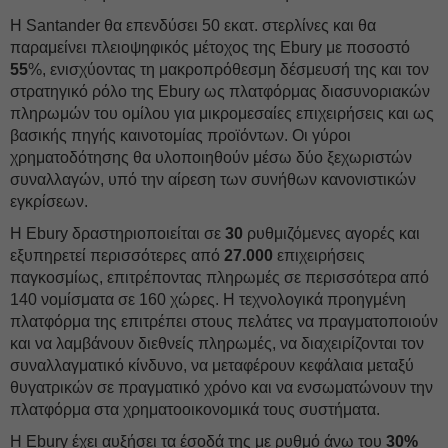
Η Santander θα επενδύσει 50 εκατ. στερλίνες και θα
παραμείνει πλειοψηφικός μέτοχος της Ebury με ποσοστό
55
%, ενισχύοντας τη μακροπρόθεσμη δέσμευσή της και τον
στρατηγικό ρόλο της Ebury ως πλατφόρμας διασυνοριακών
πληρωμών του ομίλου για μικρομεσαίες επιχειρήσεις και ως
βασικής πηγής καινοτομίας προϊόντων. Οι γύροι
χρηματοδότησης θα υλοποιηθούν μέσω δύο ξεχωριστών
συναλλαγών, υπό την αίρεση των συνήθων κανονιστικών
εγκρίσεων.
Η Ebury δραστηριοποιείται σε
30
ρυθμιζόμενες αγορές και
εξυπηρετεί περισσότερες από
27.000
επιχειρήσεις
παγκοσμίως, επιτρέποντας πληρωμές σε περισσότερα από
140 νομίσματα σε 160 χώρες. Η τεχνολογικά προηγμένη
πλατφόρμα της επιτρέπει στους πελάτες να πραγματοποιούν
και να λαμβάνουν διεθνείς πληρωμές, να διαχειρίζονται τον
συναλλαγματικό κίνδυνο, να μεταφέρουν κεφάλαια μεταξύ
θυγατρικών σε πραγματικό χρόνο και να ενσωματώνουν την
πλατφόρμα στα χρηματοοικονομικά τους συστήματα.
Η Ebury έχει αυξήσει τα έσοδά της με ρυθμό άνω του
30%