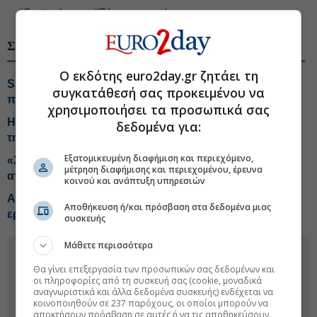
#Santander
#Ξένες επιχειρήσεις
ΣΧΕΤΙΚΑ ΘΕΜΑΤΑ
Ο εκδότης euro2day.gr ζητάει τη
Santander: Κέρδη 3,52 δισ. ευρώ και 12 εκατ. νέοι
συγκατάθεσή σας προκειμένου να
πελάτες
χρησιμοποιήσει τα προσωπικά σας
Η CSG επεκτείνεται και σε Ελλάδα με φόντο το ράλι
δεδομένα για:
της αμυντικής αγοράς
Εξατομικευμένη διαφήμιση και περιεχόμενο,
«Χρυσή» εξαγορά στο bubble tea, η Bain Capital
μέτρηση διαφήμισης και περιεχομένου, έρευνα
αποκτά την Gong cha
κοινού και ανάπτυξη υπηρεσιών
Aλμα 25% για την WPP μετά τις περικοπές σε θέσεις
Αποθήκευση ή/και πρόσβαση στα δεδομένα μιας
εργασίας
συσκευής
Μάθετε περισσότερα
Θα γίνει επεξεργασία των προσωπικών σας δεδομένων και
οι πληροφορίες από τη συσκευή σας (cookie, μοναδικά
αναγνωριστικά και άλλα δεδομένα συσκευής) ενδέχεται να
κοινοποιηθούν σε 237 παρόχους, οι οποίοι μπορούν να
αποκτήσουν πρόσβαση σε αυτές ή να τις αποθηκεύσουν.