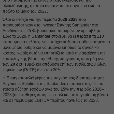
υπό την αίρεση της κανονιστικής έγκρισης και της
ολοκλήρωσης, η οποία αναμένεται το αργότερο έως το
πρώτο τρίμηνο του 2027.
Όλοι οι στόχοι για την περίοδο
2026-2028
που
παρουσιάστηκαν στο Investor Day της Santander στο
Λονδίνο στις 25 Φεβρουαρίου παραμένουν αμετάβλητοι.
Έως το 2028, η Santander στοχεύει να ξεπεράσει τα 210
εκατομμύρια πελάτες, να επιτύχει αύξηση εσόδων με μεσαίο
μονοψήφιο ρυθμό και να μειώνει ετησίως το συνολικό
κόστος, χωρίς αυτό να επηρεάζεται από την αφαίρεση της
κοστολογικής βάσης της Ebury, οδηγώντας σε κέρδη άνω
των
20 δισ. ευρώ
και απόδοση επί των ενσώματων ιδίων
κεφαλαίων (RoTE) άνω του 20%.
Η Ebury αποτελεί μέρος της παγκόσμιας δραστηριότητας
Payments Solutions της Santander, η οποία στοχεύει σε
ετήσια αύξηση εσόδων άνω του
15
% την περίοδο 2026–
2028 (σε σταθερές ισοτιμίες ευρώ και σε συγκρίσιμη βάση)
και σε περιθώριο EBITDA περίπου
45%
έως το 2028.