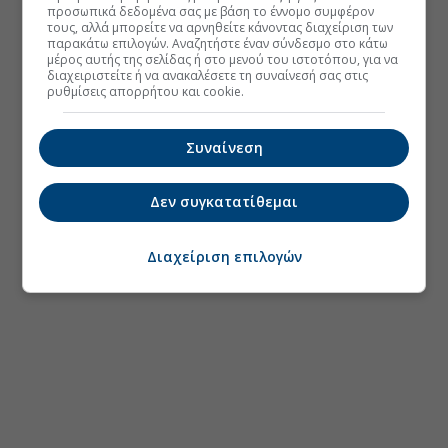
προσωπικά δεδομένα σας με βάση το έννομο συμφέρον
τους, αλλά μπορείτε να αρνηθείτε κάνοντας διαχείριση των
παρακάτω επιλογών. Αναζητήστε έναν σύνδεσμο στο κάτω
μέρος αυτής της σελίδας ή στο μενού του ιστοτόπου, για να
διαχειριστείτε ή να ανακαλέσετε τη συναίνεσή σας στις
ρυθμίσεις απορρήτου και cookie.
Συναίνεση
Δεν συγκατατίθεμαι
Διαχείριση επιλογών