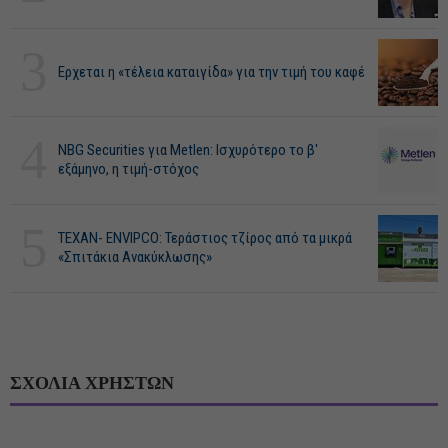
3
Ερχεται η «τέλεια καταιγίδα» για την τιμή του καφέ
4
NBG Securities για Metlen: Ισχυρότερο το β'
εξάμηνο, η τιμή-στόχος
5
ΤΕΧΑΝ- ENVIPCO: Τεράστιος τζίρος από τα μικρά
«Σπιτάκια Ανακύκλωσης»
ΣΧΟΛΙΑ ΧΡΗΣΤΩΝ