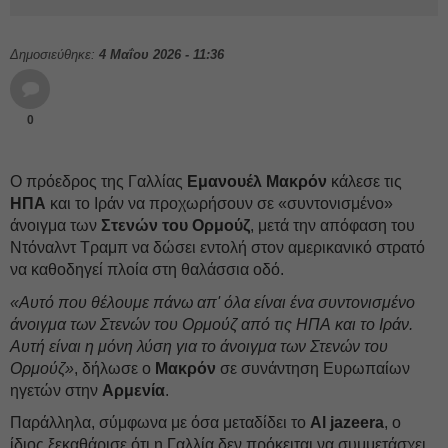
Δημοσιεύθηκε:
4 Μαΐου 2026 - 11:36
0
Ο πρόεδρος της Γαλλίας
Εμανουέλ Μακρόν
κάλεσε τις
ΗΠΑ
και το Ιράν να προχωρήσουν σε «συντονισμένο»
άνοιγμα των
Στενών του Ορμούζ
, μετά την απόφαση του
Ντόναλντ Τραμπ να δώσει εντολή στον αμερικανικό στρατό
να καθοδηγεί πλοία στη θαλάσσια οδό.
«Αυτό που θέλουμε πάνω απ' όλα είναι ένα συντονισμένο
άνοιγμα των Στενών του Ορμούζ από τις ΗΠΑ και το Ιράν.
Αυτή είναι η μόνη λύση για το άνοιγμα των Στενών του
Ορμούζ»
, δήλωσε ο
Μακρόν
σε συνάντηση Ευρωπαίων
ηγετών στην
Αρμενία
.
Παράλληλα, σύμφωνα με όσα μεταδίδει το
Al
jazeera
, ο
ίδιος ξεκαθάρισε ότι η Γαλλία δεν πρόκειται να συμμετάσχει