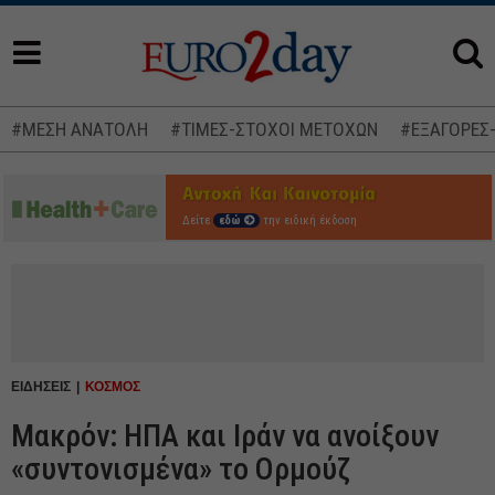
#ΜΕΣΗ ΑΝΑΤΟΛΗ
#ΤΙΜΕΣ-ΣΤΟΧΟΙ ΜΕΤΟΧΩΝ
#ΕΞΑΓΟΡΕΣ
Δείτε
εδώ
την ειδική έκδοση
ΕΙΔΗΣΕΙΣ
ΚΟΣΜΟΣ
Μακρόν: ΗΠΑ και Ιράν να ανοίξουν
«συντονισμένα» το Ορμούζ