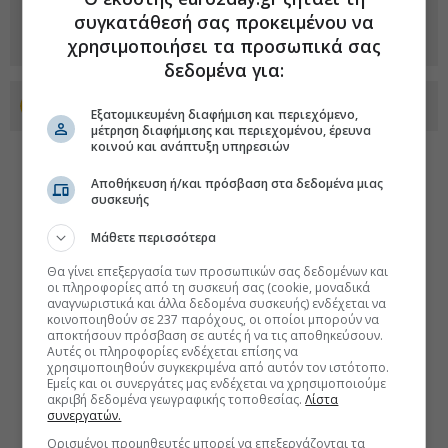
συγκατάθεσή σας προκειμένου να
χρησιμοποιήσει τα προσωπικά σας
δεδομένα για:
Προσθέστε το euro2day.gr στο Discover
Εξατομικευμένη διαφήμιση και περιεχόμενο,
μέτρηση διαφήμισης και περιεχομένου, έρευνα
κοινού και ανάπτυξη υπηρεσιών
Αποθήκευση ή/και πρόσβαση στα δεδομένα μιας
συσκευής
Μάθετε περισσότερα
Θα γίνει επεξεργασία των προσωπικών σας δεδομένων και
οι πληροφορίες από τη συσκευή σας (cookie, μοναδικά
αναγνωριστικά και άλλα δεδομένα συσκευής) ενδέχεται να
κοινοποιηθούν σε 237 παρόχους, οι οποίοι μπορούν να
αποκτήσουν πρόσβαση σε αυτές ή να τις αποθηκεύσουν.
Αυτές οι πληροφορίες ενδέχεται επίσης να
χρησιμοποιηθούν συγκεκριμένα από αυτόν τον ιστότοπο.
Εμείς και οι συνεργάτες μας ενδέχεται να χρησιμοποιούμε
ακριβή δεδομένα γεωγραφικής τοποθεσίας.
Λίστα
συνεργατών.
Ορισμένοι προμηθευτές μπορεί να επεξεργάζονται τα