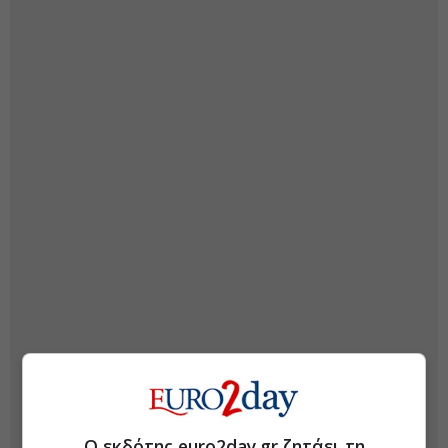
Ο εκδότης euro2day.gr ζητάει τη