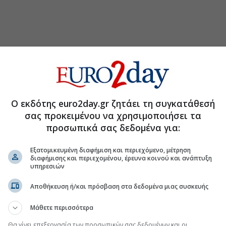
Ο εκδότης euro2day.gr ζητάει τη συγκατάθεσή
σας προκειμένου να χρησιμοποιήσει τα
ο 2022 έναντι
44 δισ. δολαρίων
την εφαρμογή
προσωπικά σας δεδομένα για:
αζόταν τότε Twitter, δέχεται αυξανόμενες επικρίσεις
ψεις.
Εξατομικευμένη διαφήμιση και περιεχόμενο, μέτρηση
Ιανουάριο 2025, όταν έκανε χειρονομίες επί σκηνής
διαφήμισης και περιεχομένου, έρευνα κοινού και ανάπτυξη
ν για την ορκωμοσία του Αμερικανού προέδρου
υπηρεσιών
ς να κάνουν λόγο για ναζιστικό χαιρετισμό. Ο Μασκ
Αποθήκευση ή/και πρόσβαση στα δεδομένα μιας συσκευής
ες και επιχειρηματίες έχουν εγκαταλείψει το X αφότου
Μάθετε περισσότερα
έχουν αυξηθεί οι διαμαρτυρίες για το πώς άλλαξε η
Θα γίνει επεξεργασία των προσωπικών σας δεδομένων και οι