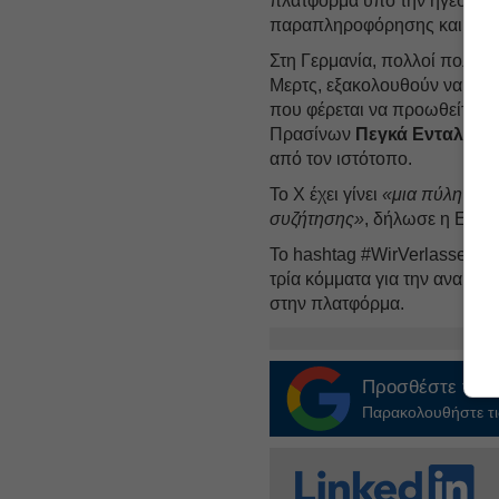
πλατφόρμα υπό την ηγεσία το
παραπληροφόρησης και ομιλ
Στη Γερμανία, πολλοί πολιτι
Μερτς, εξακολουθούν να κάνο
που φέρεται να προωθείται α
Πρασίνων
Πεγκά Ενταλατιά
από τον ιστότοπο.
Το X έχει γίνει
«μια πύλη για
συζήτησης»
, δήλωσε η Ενταλ
Το hashtag #WirVerlassenX 
τρία κόμματα για την ανακοί
στην πλατφόρμα.
Προσθέστε το
E
Παρακολουθήστε τις