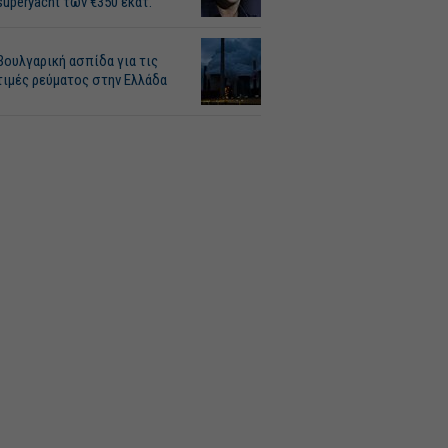
superyacht των €350 εκατ.
Βουλγαρική ασπίδα για τις
τιμές ρεύματος στην Ελλάδα