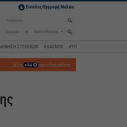
Είσοδος/Εγγραφή Μελών
Σύμβολο
ΚΙΝΗΣΗ ΣΤΕΛΕΧΩΝ
#ΔΑΣΜΟΙ
#ΥΠΟΚΛΟΠΕΣ
#ΠΛΗΘΩΡΙΣΜ
Δείτε
εδώ
την ειδική έκδοση
της