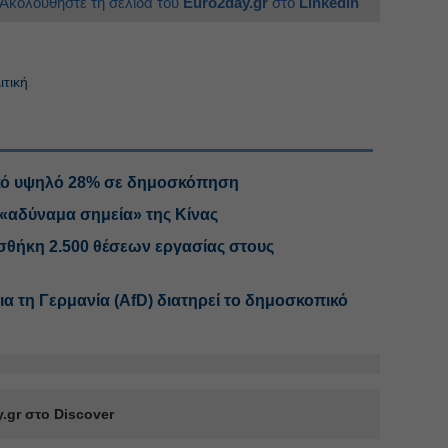
Ακολουθήστε τη σελίδα του
Euro2day.gr
στο
Linkedin
ιτική
ικό υψηλό 28% σε δημοσκόπηση
 «αδύναμα σημεία» της Κίνας
θήκη 2.500 θέσεων εργασίας στους
ια τη Γερμανία (AfD) διατηρεί το δημοσκοπικό
.gr στο Discover