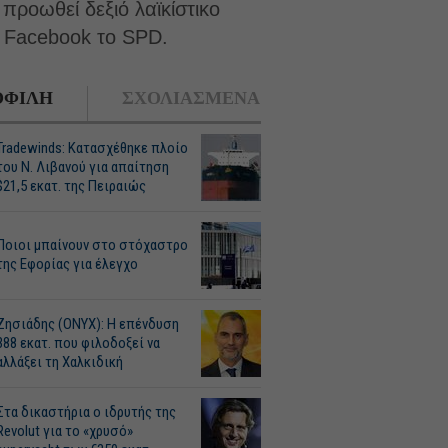
ροωθεί δεξιό λαϊκίστικο
ο Facebοok το SPD.
ΦΙΛΗ
ΣΧΟΛΙΑΣΜΕΝΑ
Tradewinds: Κατασχέθηκε πλοίο
του Ν. Λιβανού για απαίτηση
$21,5 εκατ. της Πειραιώς
Ποιοι μπαίνουν στο στόχαστρο
της Εφορίας για έλεγχο
Ζησιάδης (ONYX): Η επένδυση
388 εκατ. που φιλοδοξεί να
αλλάξει τη Χαλκιδική
Στα δικαστήρια ο ιδρυτής της
Revolut για το «χρυσό»