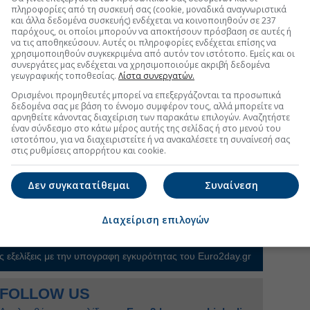
υ, μεταξύ άλλων με την αύξηση της διάδοσης
πληροφορίες από τη συσκευή σας (cookie, μοναδικά αναγνωριστικά
ιών μίσους.
και άλλα δεδομένα συσκευής) ενδέχεται να κοινοποιηθούν σε 237
παρόχους, οι οποίοι μπορούν να αποκτήσουν πρόσβαση σε αυτές ή
κοί, περιλαμβανομένου του καγκελαρίου Φρίντριχ
να τις αποθηκεύσουν. Αυτές οι πληροφορίες ενδέχεται επίσης να
υν τακτικά αναρτήσεις στο X, όμως μια πρωτοβουλία,
χρησιμοποιηθούν συγκεκριμένα από αυτόν τον ιστότοπο. Εμείς και οι
συνεργάτες μας ενδέχεται να χρησιμοποιούμε ακριβή δεδομένα
πό την πολιτική εκτελεστική διευθύντρια των
γεωγραφικής τοποθεσίας.
Λίστα συνεργατών.
ν
, πιστεύεται ότι θα προκαλέσει νέα έξοδο χρηστών
Ορισμένοι προμηθευτές μπορεί να επεξεργάζονται τα προσωπικά
δεδομένα σας με βάση το έννομο συμφέρον τους, αλλά μπορείτε να
αρνηθείτε κάνοντας διαχείριση των παρακάτω επιλογών. Αναζητήστε
 παραπληροφόρηση και επιθετική κουλτούρα
έναν σύνδεσμο στο κάτω μέρος αυτής της σελίδας ή στο μενού του
ατιάν στον ενημερωτικό ιστότοπο Table.Media.
ιστοτόπου, για να διαχειριστείτε ή να ανακαλέσετε τη συναίνεσή σας
στις ρυθμίσεις απορρήτου και cookie.
(#ΕγκαταλείπουμεΤοX) χρησιμοποιήθηκε και από τα
νωση της απόφασής τους και ήταν σήμερα δημοφιλές
Δεν συγκατατίθεμαι
Συναίνεση
Διαχείριση επιλογών
uro2day.gr
στο
Google Discover!
 εξελίξεις με την υπογραφη εγκυρότητας του Euro2day.gr
FOLLOW US