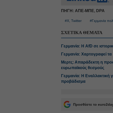
ΠΗΓΗ: ΑΠΕ-ΜΠΕ, DPA
#X, Twitter
#Γερμανία πολ
ΣΧΕΤΙΚΑ ΘΕΜΑΤΑ
Γερμανία: Η AfD σε ιστορ
Γερμανία: Χαρτογραφεί τα
Μερτς: Απαράδεκτη η προσ
ευρωπαϊκούς θεσμούς
Γερμανία: Η Εναλλακτική γ
προβάδισμα
Προσθέστε το euro2day