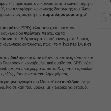
γερμανικής αριστεράς ανακοίνωσαν από κοινού σήμερα
ο Χ, την πλατφόρμα κοινωνικής δικτύωσης του
Ίλον
5
ιγράφουν ως αύξηση της
παραπληροφόρησης
σ'
ημοκράτες
(SPD), ελάσσονες εταίροι στον
υ καγκελαρίου
Φρίντριχ Μερτς,
και τα
ράσινοι
και
Η Αριστερά
- επισήμαναν, με δηλώσεις
 κονωνικής δικτύωσης, πως «το X έχει περιέλθει σε
με τον
διάλογο
και όταν φθάνει στους ανθρώπους και
ο Facebook η κοινοβουλευτική ομάδα του SPD.
«Δεν
ρίζουμε μια πλατφόρμα όπως το Χ, η οποία προωθεί
ο, ομιλίες μίσους και παραπληροφόρηση».
αι μια φωτογραφία του Μασκ σ' ένα
αναλόγιο
, στην
ψωμένο σε κάτι που μοιάζει με χιτλερικό χαιρετισμό.