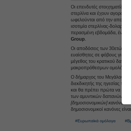
Οι επενδυτές στοιχηματίζουν 
στερλίνα και έχουν αγοράσει 
ωφελούνται από την αποδυν
ισοτιμία στερλίνας-δολαρίο
περασμένη εβδομάδα, έναντι 
Group
.
Οι αποδόσεις των 30ετών ομ
ευαίσθητες σε φόβους για υψ
μέγεθος του κρατικού δανει
μακροπρόθεσμων ομολόγων ά
Ο δήμαρχος του Μεγάλου Μ
διεκδικητής της ηγεσίας του
και θα πρέπει πρώτα να εκλε
των αμυντικών δαπανών θα 
[δημοσιονομικών] κανόνων»
δημοσιονομικοί κανόνες είνα
#Ευρωπαϊκά ομόλογα
#Βρ