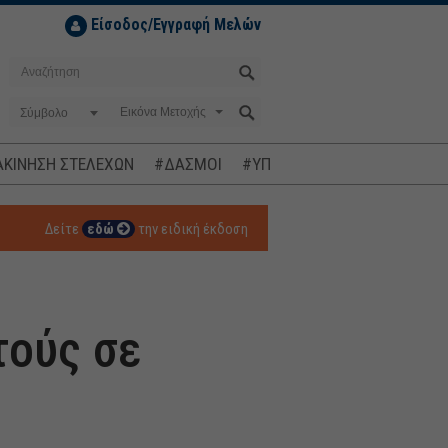
Είσοδος/Εγγραφή Μελών
Σύμβολο
ΚΙΝΗΣΗ ΣΤΕΛΕΧΩΝ
#ΔΑΣΜΟΙ
#ΥΠΟΚΛΟΠΕΣ
#ΠΛΗΘΩΡΙΣΜ
Δείτε
εδώ
την ειδική έκδοση
τούς σε