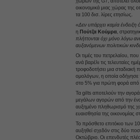
χωρών της G7, αποτελεί ολοέ
οικονομικά μιας χώρας της 
τα 100 δισ. λίρες ετησίως.
«Δεν υπάρχει καμία ένδειξη 
η
Πούτζα Κούμρα
, στρατηγ
πλήττονται όχι μόνο λόγω αν
αυξανόμενων πολιτικών κινδ
Οι τιμές του πετρελαίου, πο
ανά βαρέλι τις τελευταίες η
τροφοδοτήσει μια σταδιακή
ομολόγων, η οποία οδήγησε 
στο 5% για πρώτη φορά από 
Τα gilts αποτελούν την αγορ
μεγάλων αγορών από την ένα
αυξημένο πληθωρισμό της χώρ
ευαισθησία της οικονομίας σ
Το πρόσθετο επιτόκιο των 10
αυξηθεί σχεδόν στις δύο ποσ
Οκτώβριο. Οι επενδυτές πλέ