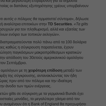
να και μεγαλύτερη επιβάρυνση για τα δημόσια
οποίας οι δαπάνες εξυπηρέτησης χρέους υπερβαίνουν
ότι αυτός ο πόλεμος θα τερματιστεί σύντομα»
, δήλωσε
ική αναλύτρια επιτοκίων στην
TD Securities
.
«Τα gilts
ησυχιών για τον πληθωρισμό, αλλά και εξαιτίας των
ύνων ενόψει των τοπικών εκλογών»
.
υ διαπραγματεύονται πολύ πάνω από τα 100 δολάρια
μέρες καθώς η σύγκρουση παρατείνεται, έχουν
 πώληση παγκόσμιων μακροπρόθεσμων κρατικών
την απόδοση του 30ετούς αμερικανικού ομολόγου
τον Σεπτέμβριο.
ά ομολόγων με τη
χειρότερη επίδοση
μεταξύ των
ρξη της σύγκρουσης, αντανακλώντας τον ήδη
ας πριν από τον πόλεμο και την ιδιαίτερη
την άνοδο των τιμών ενέργειας.
ετών gilts σε σύγκριση με τα γερμανικά Bunds έχει
οστιαίες μονάδες, το μεγαλύτερο χάσμα από τον
ον αναμένουν ότι η Bank of England θα προχωρήσει