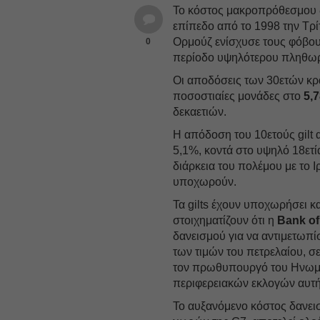
Το κόστος μακροπρόθεσμου δ
επίπεδο από το 1998 την Τρί
Ορμούζ ενίσχυσε τους φόβους
0
περίοδο υψηλότερου πληθω
Οι αποδόσεις των 30ετών κρα
ποσοστιαίες μονάδες στο
5,
δεκαετιών.
Η απόδοση του 10ετούς gilt 
5,1%, κοντά στο υψηλό 18ετ
διάρκεια του πολέμου με το Ι
υποχωρούν.
Τα gilts έχουν υποχωρήσει κ
στοιχηματίζουν ότι η
Bank of
δανεισμού για να αντιμετωπί
των τιμών του πετρελαίου, σε
τον πρωθυπουργό του Ηνωμ
περιφερειακών εκλογών αυτή
Το αυξανόμενο κόστος δανει