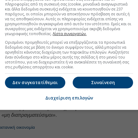
πληροφορίες από τη συσκευή σας (cookie, μοναδικά αναγνωριστικά
ότι το εκλογικό αποτέλεσμα θα είναι αρνητικό για τη
και άλλα δεδομένα συσκευής) ενδέχεται να κοινοποιηθούν σε 237
τα λεγόμενα put options στο νόμισμα, τα οποία
παρόχους, οι οποίοι μπορούν να αποκτήσουν πρόσβαση σε αυτές ή
να τις αποθηκεύσουν. Αυτές οι πληροφορίες ενδέχεται επίσης να
άμωσή του. Τα
put options
στη συναλλαγματική
χρησιμοποιηθούν συγκεκριμένα από αυτόν τον ιστότοπο. Εμείς και οι
υ αντιστοιχούσαν στο 70% αυτών που πωλήθηκαν την
συνεργάτες μας ενδέχεται να χρησιμοποιούμε ακριβή δεδομένα
γεωγραφικής τοποθεσίας.
Λίστα συνεργατών.
30% για τα calls, σύμφωνα με στοιχεία της
CME
Ορισμένοι προμηθευτές μπορεί να επεξεργάζονται τα προσωπικά
δεδομένα σας με βάση το έννομο συμφέρον τους, αλλά μπορείτε να
ολόγων του Ηνωμένου Βασιλείου, οι οποίες είναι
αρνηθείτε κάνοντας διαχείριση των παρακάτω επιλογών. Αναζητήστε
έναν σύνδεσμο στο κάτω μέρος αυτής της σελίδας ή στο μενού του
ηλότερο πληθωρισμό και ανησυχίες σχετικά με το
ιστοτόπου, για να διαχειριστείτε ή να ανακαλέσετε τη συναίνεσή σας
σμού, έχουν υποαποδώσει έναντι των αντίστοιχων
στις ρυθμίσεις απορρήτου και cookie.
λλων χωρών τις τελευταίες εβδομάδες.
άντσεστερ
Άντι Μπέρναμ
-ο οποίος θεωρείται πιθανός
Δεν συγκατατίθεμαι
Συναίνεση
 Στάρμερ σε ενδεχόμενη εσωκομματική αναμέτρηση, αν
γεί βουλευτής- δήλωσε την Τετάρτη ότι μια αύξηση
Διαχείριση επιλογών
μπορούσε να εξεταστεί
«κατ’ εξαίρεση εκτός των
. Το Υπουργείο Οικονομικών έχει δηλώσει ότι οι
ι
«μη διαπραγματεύσιμοι»
.
ετανική οικονομία