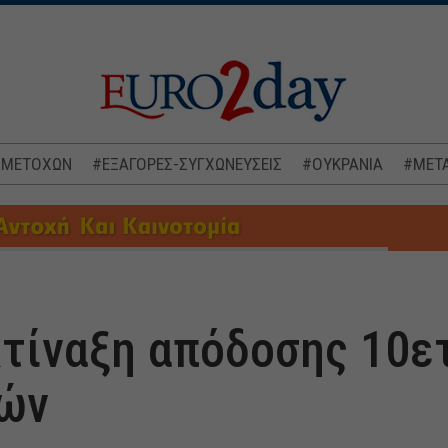
 ΜΕΤΟΧΩΝ
#ΕΞΑΓΟΡΕΣ-ΣΥΓΧΩΝΕΥΣΕΙΣ
#ΟΥΚΡΑΝΙΑ
#ΜΕΤΑ
κτίναξη απόδοσης 10ε
τών