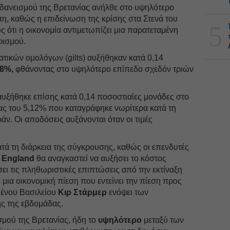
ανεισμού της Βρετανίας ανήλθε στο υψηλότερο
τη, καθώς η επιδείνωση της κρίσης στα Στενά του
5
 ότι η οικονομία αντιμετωπίζει μια παρατεταμένη
ρισμού.
τικών ομολόγων (gilts) αυξήθηκαν κατά 0,14
78%,
φθάνοντας στο υψηλότερο επίπεδο σχεδόν τριών
αυξήθηκε επίσης κατά 0,14 ποσοστιαίες μονάδες στο
ίας του 5,12% που καταγράφηκε νωρίτερα κατά τη
ράν. Οι αποδόσεις αυξάνονται όταν οι τιμές
ατά τη διάρκεια της σύγκρουσης, καθώς οι επενδυτές
 England
θα αναγκαστεί να αυξήσει το κόστος
σει τις πληθωριστικές επιπτώσεις από την εκτίναξη
 μια οικονομική πίεση που εντείνει την πίεση προς
ένου Βασιλείου
Κιρ Στάρμερ
ενόψει των
ς της εβδομάδας.
σμού της Βρετανίας, ήδη το
υψηλότερο
μεταξύ των