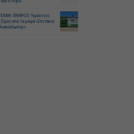
τιμή-στόχος
ΤΕΧΑΝ- ENVIPCO: Τεράστιος
τζίρος από τα μικρά «Σπιτάκια
Ανακύκλωσης»