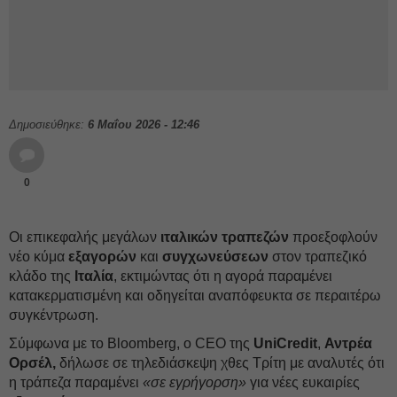
Δημοσιεύθηκε:
6 Μαΐου 2026 - 12:46
0
Οι επικεφαλής μεγάλων
ιταλικών τραπεζών
προεξοφλούν
νέο κύμα
εξαγορών
και
συγχωνεύσεων
στον τραπεζικό
κλάδο της
Ιταλία
, εκτιμώντας ότι η αγορά παραμένει
κατακερματισμένη και οδηγείται αναπόφευκτα σε περαιτέρω
συγκέντρωση.
Σύμφωνα με το Bloomberg, ο CEO της
UniCredit
,
Αντρέα
Ορσέλ,
δήλωσε σε τηλεδιάσκεψη χθες Τρίτη με αναλυτές ότι
η τράπεζα παραμένει
«σε εγρήγορση»
για νέες ευκαιρίες