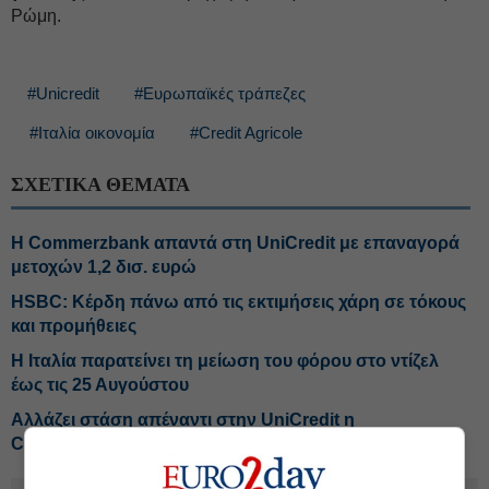
Ρώμη.
#Unicredit
#Ευρωπαϊκές τράπεζες
#Ιταλία οικονομία
#Credit Agricole
ΣΧΕΤΙΚΑ ΘΕΜΑΤΑ
Η Commerzbank απαντά στη UniCredit με επαναγορά
μετοχών 1,2 δισ. ευρώ
HSBC: Κέρδη πάνω από τις εκτιμήσεις χάρη σε τόκους
και προμήθειες
Η Ιταλία παρατείνει τη μείωση του φόρου στο ντίζελ
έως τις 25 Αυγούστου
Αλλάζει στάση απέναντι στην UniCredit η
Commerzbank