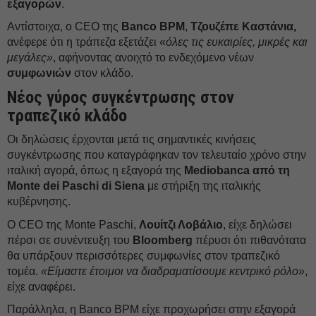
εξαγορών
.
Αντίστοιχα, ο CEO της
Banco BPM
,
Τζουζέπε Καστάνια,
ανέφερε ότι η τράπεζα εξετάζει «
όλες τις ευκαιρίες, μικρές και
μεγάλες»
, αφήνοντας ανοιχτό το ενδεχόμενο νέων
συμφωνιών
στον κλάδο.
Νέος γύρος συγκέντρωσης στον
τραπεζικό κλάδο
Οι δηλώσεις έρχονται μετά τις σημαντικές κινήσεις
συγκέντρωσης που καταγράφηκαν τον τελευταίο χρόνο στην
ιταλική αγορά, όπως η εξαγορά της
Mediobanca από τη
Monte dei Paschi di Siena
με στήριξη της ιταλικής
κυβέρνησης.
Ο CEO της Monte Paschi,
Λουίτζι Λοβάλιο
, είχε δηλώσει
πέρσι σε συνέντευξη του
Bloomberg
πέρυσι ότι πιθανότατα
θα υπάρξουν περισσότερες συμφωνίες στον τραπεζικό
τομέα.
«Είμαστε έτοιμοι να διαδραματίσουμε κεντρικό ρόλο»
,
είχε αναφέρει.
Παράλληλα, η Banco BPM είχε προχωρήσει στην εξαγορά