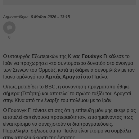
Δημοσιεύθηκε:
6 Μαΐου 2026 - 13:15
0
Ο υπουργός Εξωτερικών της Κίνας
Γουάνγκ
Γι
κάλεσε το
Ιράν να προχωρήσει «το συντομότερο δυνατό» στο άνοιγμα
των Στενών του Ορμούζ, κατά τη διάρκεια συνομιλιών με τον
Ιρανό ομόλογό του
Αμπάς Αραγτσί
στο Πεκίνο.
Οπως μεταδίδει το BBC, η συνάντηση πραγματοποιήθηκε
σήμερα (Τετάρτη) και αποτελεί το πρώτο ταξίδι του Αραγτσί
στην Κίνα από την έναρξη του πολέμου με το Ιράν.
Ο Γουάνγκ Γι τόνισε επίσης ότι η επίτευξη μόνιμης εκεχειρίας
αποτελεί «επείγουσα προτεραιότητα», επισημαίνοντας πως
είναι κρίσιμο να συνεχιστούν οι διαπραγματεύσεις.
Παράλληλα, δήλωσε ότι το Πεκίνο είναι έτοιμο να συμβάλει
στην αποκλιμάκωση της έντασης.