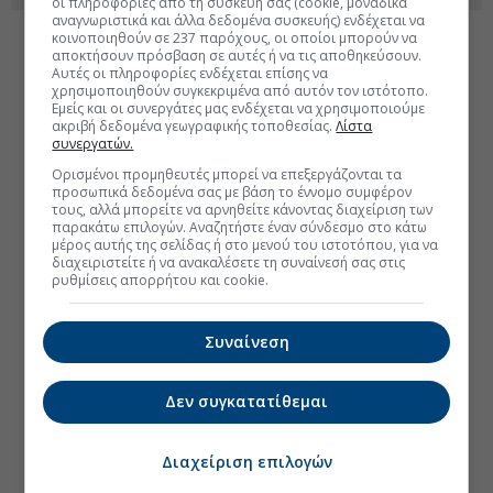
οι πληροφορίες από τη συσκευή σας (cookie, μοναδικά
αναγνωριστικά και άλλα δεδομένα συσκευής) ενδέχεται να
κοινοποιηθούν σε 237 παρόχους, οι οποίοι μπορούν να
αποκτήσουν πρόσβαση σε αυτές ή να τις αποθηκεύσουν.
Αυτές οι πληροφορίες ενδέχεται επίσης να
χρησιμοποιηθούν συγκεκριμένα από αυτόν τον ιστότοπο.
Εμείς και οι συνεργάτες μας ενδέχεται να χρησιμοποιούμε
ακριβή δεδομένα γεωγραφικής τοποθεσίας.
Λίστα
συνεργατών.
Ορισμένοι προμηθευτές μπορεί να επεξεργάζονται τα
προσωπικά δεδομένα σας με βάση το έννομο συμφέρον
τους, αλλά μπορείτε να αρνηθείτε κάνοντας διαχείριση των
παρακάτω επιλογών. Αναζητήστε έναν σύνδεσμο στο κάτω
μέρος αυτής της σελίδας ή στο μενού του ιστοτόπου, για να
διαχειριστείτε ή να ανακαλέσετε τη συναίνεσή σας στις
ρυθμίσεις απορρήτου και cookie.
Συναίνεση
Δεν συγκατατίθεμαι
Διαχείριση επιλογών