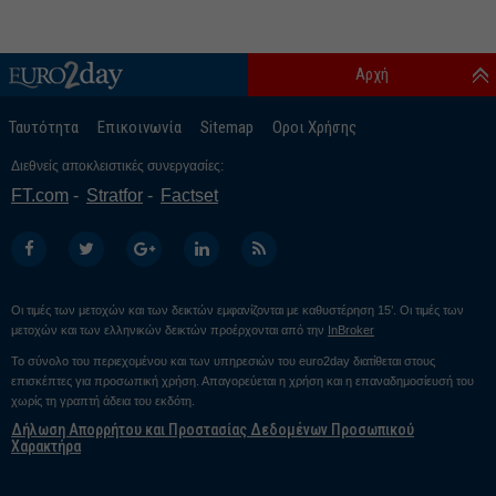
Αρχή
Ταυτότητα
Επικοινωνία
Sitemap
Οροι Χρήσης
Διεθνείς αποκλειστικές συνεργασίες:
FT.com
Stratfor
Factset
Οι τιμές των μετοχών και των δεικτών εμφανίζονται με καθυστέρηση 15’. Οι τιμές των
μετοχών και των ελληνικών δεικτών προέρχονται από την
InBroker
Το σύνολο του περιεχομένου και των υπηρεσιών του euro2day διατίθεται στους
επισκέπτες για προσωπική χρήση. Απαγορεύεται η χρήση και η επαναδημοσίευσή του
χωρίς τη γραπτή άδεια του εκδότη.
Δήλωση Απορρήτου και Προστασίας Δεδομένων Προσωπικού
Χαρακτήρα