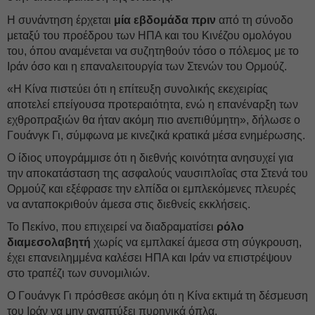
Η συνάντηση έρχεται
μία εβδομάδα πριν
από τη σύνοδο
μεταξύ του προέδρου των ΗΠΑ και του Κινέζου ομολόγου
του, όπου αναμένεται να συζητηθούν τόσο ο πόλεμος με το
Ιράν όσο και η επαναλειτουργία των Στενών του Ορμούζ.
«Η Κίνα πιστεύει ότι η επίτευξη συνολικής εκεχειρίας
αποτελεί επείγουσα προτεραιότητα, ενώ η επανέναρξη των
εχθροπραξιών θα ήταν ακόμη πιο ανεπιθύμητη», δήλωσε ο
Γουάνγκ Γι, σύμφωνα με κινεζικά κρατικά μέσα ενημέρωσης.
Ο ίδιος υπογράμμισε ότι η διεθνής κοινότητα ανησυχεί για
την αποκατάσταση της ασφαλούς ναυσιπλοΐας στα Στενά του
Ορμούζ και εξέφρασε την ελπίδα οι εμπλεκόμενες πλευρές
να ανταποκριθούν άμεσα στις διεθνείς εκκλήσεις.
Το Πεκίνο, που επιχειρεί να διαδραματίσει
ρόλο
διαμεσολαβητή
χωρίς να εμπλακεί άμεσα στη σύγκρουση,
έχει επανειλημμένα καλέσει ΗΠΑ και Ιράν να επιστρέψουν
στο τραπέζι των συνομιλιών.
Ο Γουάνγκ Γι πρόσθεσε ακόμη ότι η Κίνα εκτιμά τη δέσμευση
του Ιράν να μην αναπτύξει πυρηνικά όπλα.