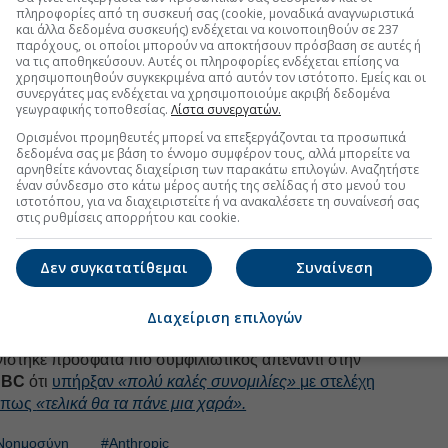
πληροφορίες από τη συσκευή σας (cookie, μοναδικά αναγνωριστικά
τύπων και Καινοτομίας Τεχνητής Νοημοσύνης του
και άλλα δεδομένα συσκευής) ενδέχεται να κοινοποιηθούν σε 237
παρόχους, οι οποίοι μπορούν να αποκτήσουν πρόσβαση σε αυτές ή
να τις αποθηκεύσουν. Αυτές οι πληροφορίες ενδέχεται επίσης να
pic - Πενταγώνου
χρησιμοποιηθούν συγκεκριμένα από αυτόν τον ιστότοπο. Εμείς και οι
συνεργάτες μας ενδέχεται να χρησιμοποιούμε ακριβή δεδομένα
υ Λευκού Οίκου επεξεργάζονται νέο υπόμνημα
γεωγραφικής τοποθεσίας.
Λίστα συνεργατών.
πό υπηρεσίες εθνικής ασφάλειας, το οποίο, σύμφωνα
Ορισμένοι προμηθευτές μπορεί να επεξεργάζονται τα προσωπικά
πει τη χρήση πολλαπλών παρόχων AI από κρατικές
δεδομένα σας με βάση το έννομο συμφέρον τους, αλλά μπορείτε να
αρνηθείτε κάνοντας διαχείριση των παρακάτω επιλογών. Αναζητήστε
ε τη στρατιωτική αλυσίδα διοίκησης.
έναν σύνδεσμο στο κάτω μέρος αυτής της σελίδας ή στο μενού του
ιστοτόπου, για να διαχειριστείτε ή να ανακαλέσετε τη συναίνεσή σας
αι μήνες σε αντιπαράθεση με το Πεντάγωνο σχετικά με
στις ρυθμίσεις απορρήτου και cookie.
λείων της.
ν Φεβρουάριο, όταν η εταιρεία ζήτησε εγγυήσεις ότι
Δεν συγκατατίθεμαι
Συναίνεση
ρησιμοποιηθούν για πλήρως αυτόνομα όπλα ή για
ικανών πολιτών — όροι που απορρίφθηκαν από το
Διαχείριση επιλογών
ίστηκε πρόσφατα πιο συμφιλιωτικός απέναντι στην
NBC
ότι
υπήρξαν
«πολύ καλές συνομιλίες»
με στελέχη
ς πως
«τελικά θα τα πάνε μια χαρά».
 Νοημοσύνη
#Anthropic