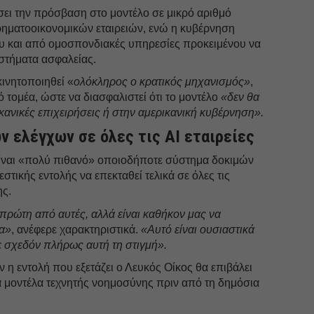
ίσει την πρόσβαση στο μοντέλο σε μικρό αριθμό
ρηματοοικονομικών εταιρειών, ενώ η κυβέρνηση
ου και από ομοσπονδιακές υπηρεσίες προκειμένου να
στήματα ασφαλείας.
κινητοποιηθεί «
ολόκληρος ο κρατικός μηχανισμός»
,
ό τομέα, ώστε να διασφαλιστεί ότι το μοντέλο
«δεν θα
κανικές επιχειρήσεις ή στην αμερικανική κυβέρνηση».
ν ελέγχων σε όλες τις AI εταιρείες
ίναι «πολύ πιθανό» οποιοδήποτε σύστημα δοκιμών
στικής εντολής να επεκταθεί τελικά σε όλες τις
ης.
 πρώτη από αυτές, αλλά είναι καθήκον μας να
α»
, ανέφερε χαρακτηριστικά.
«Αυτό είναι ουσιαστικά
 σχεδόν πλήρως αυτή τη στιγμή».
η εντολή που εξετάζει ο Λευκός Οίκος θα επιβάλει
α μοντέλα τεχνητής νοημοσύνης πριν από τη δημόσια