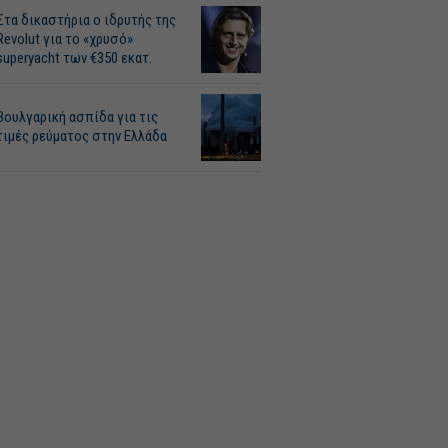
Στα δικαστήρια ο ιδρυτής της
Revolut για το «χρυσό»
superyacht των €350 εκατ.
Βουλγαρική ασπίδα για τις
τιμές ρεύματος στην Ελλάδα