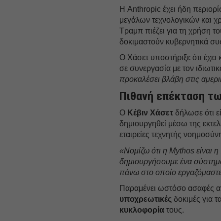
Η Anthropic έχει ήδη περιορ
μεγάλων τεχνολογικών και χ
Τραμπ πιέζει για τη χρήση τ
δοκιμαστούν κυβερνητικά συ
Ο Χάσετ υποστήριξε ότι έχει 
σε συνεργασία με τον ιδιωτικ
προκαλέσει βλάβη στις αμερι
Πιθανή επέκταση τω
Ο
Κέβιν Χάσετ
δήλωσε ότι ε
δημιουργηθεί μέσω της εκτελε
εταιρείες τεχνητής νοημοσύν
«Νομίζω ότι η Mythos είναι η
δημιουργήσουμε ένα σύστημ
πάνω στο οποίο εργαζόμαστε
Παραμένει ωστόσο ασαφές αν 
υποχρεωτικές
δοκιμές για τ
κυκλοφορία
τους.