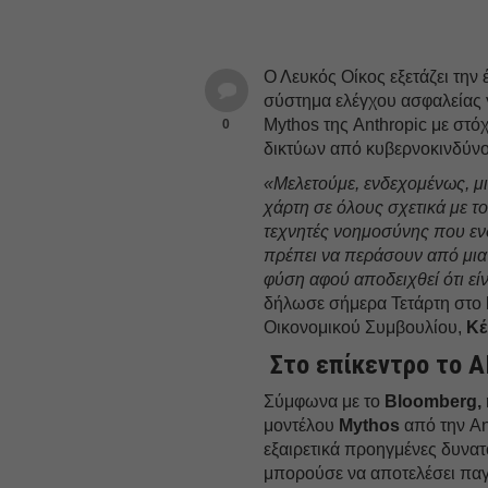
Ο Λευκός Οίκος εξετάζει την
σύστημα ελέγχου ασφαλείας 
Mythos της Anthropic με στό
0
δικτύων από κυβερνοκινδύνου
«Μελετούμε, ενδεχομένως, μι
χάρτη σε όλους σχετικά με το
τεχνητές νοημοσύνης που εν
πρέπει να περάσουν από μια
φύση αφού αποδειχθεί ότι ε
δήλωσε σήμερα Τετάρτη στο
Οικονομικού Συμβουλίου,
Κέ
Στο επίκεντρο το A
Σύμφωνα με το
Bloomberg,
μοντέλου
Mythos
από την Ant
εξαιρετικά προηγμένες δυνατ
μπορούσε να αποτελέσει πα