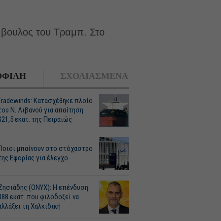
μβουλος του Τραμπ. Στο
ΦΙΛΗ
ΣΧΟΛΙΑΣΜΕΝΑ
Tradewinds: Κατασχέθηκε πλοίο
του Ν. Λιβανού για απαίτηση
$21,5 εκατ. της Πειραιώς
Ποιοι μπαίνουν στο στόχαστρο
της Εφορίας για έλεγχο
Ζησιάδης (ONYX): Η επένδυση
388 εκατ. που φιλοδοξεί να
αλλάξει τη Χαλκιδική