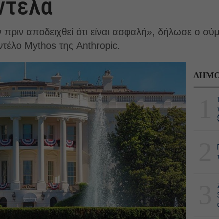
ντέλα
 πριν αποδειχθεί ότι είναι ασφαλή», δήλωσε ο σύ
ντέλο Mythos της Anthropic.
ΔΗΜΟ
1
2
3