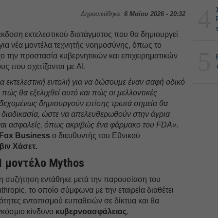
4
Δημοσιεύθηκε:
6 Μαΐου 2026 - 20:32
 έκδοση εκτελεστικού διατάγματος που θα δημιουργεί
για νέα μοντέλα τεχνητής νοημοσύνης, όπως το
5
χο την προστασία κυβερνητικών και επιχειρηματικών
ς που σχετίζονται με AI.
α εκτελεστική εντολή για να δώσουμε έναν σαφή οδικό
 πώς θα εξελιχθεί αυτό και πώς οι μελλοντικές
δεχομένως δημιουργούν επίσης τρωτά σημεία θα
 διαδικασία, ώστε να απελευθερωθούν στην άγρια
ίναι ασφαλείς, όπως ακριβώς ένα φάρμακο του FDA»
,
Fox Business
ο διευθυντής του Εθνικού
βιν Χάσετ.
I μοντέλο Mythos
η συζήτηση εντάθηκε μετά την παρουσίαση του
hropic, το οποίο σύμφωνα με την εταιρεία διαθέτει
ότητες εντοπισμού ευπαθειών σε δίκτυα και θα
γκόσμιο κίνδυνο
κυβερνοασφάλειας
.