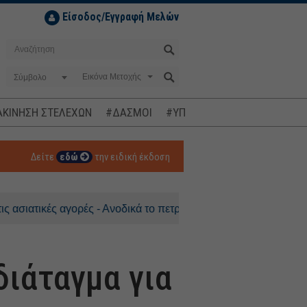
Είσοδος/Εγγραφή Μελών
Σύμβολο
ΚΙΝΗΣΗ ΣΤΕΛΕΧΩΝ
#ΔΑΣΜΟΙ
#ΥΠΟΚΛΟΠΕΣ
#ΠΛΗΘΩΡΙΣΜ
Δείτε
εδώ
την ειδική έκδοση
κές αγορές - Ανοδικά το πετρέλαιο
διάταγμα για