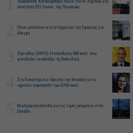
1
Tradewinds: Κατασχέθηκε πλοίο του Ν. Λιβανού για
απαίτηση $21,5 εκατ. της Πειραιώς
2
Ποιοι μπαίνουν στο στόχαστρο της Εφορίας για
έλεγχο
3
Ζησιάδης (ONYX): Η επένδυση 388 εκατ. που
φιλοδοξεί να αλλάξει τη Χαλκιδική
4
Στα δικαστήρια ο ιδρυτής της Revolut για το
«χρυσό» superyacht των €350 εκατ.
5
Βουλγαρική ασπίδα για τις τιμές ρεύματος στην
Ελλάδα