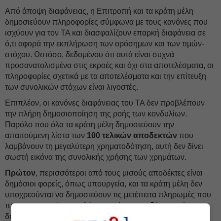
Από άποψη διαφάνειας, η Επιτροπή και τα κράτη μέλη
δημοσιεύουν πληροφορίες σύμφωνα με τους κανόνες που
ισχύουν για τον ΤΑ και διασφαλίζουν επαρκή διαφάνεια σε
ό,τι αφορά την εκπλήρωση των ορόσημων και των τιμών-
στόχου. Ωστόσο, δεδομένου ότι αυτά είναι συχνά
προσανατολισμένα στις εκροές και όχι στα αποτελέσματα, οι
πληροφορίες σχετικά με τα αποτελέσματα και την επίτευξη
των συνολικών στόχων είναι λιγοστές.
Επιπλέον, οι κανόνες διαφάνειας του ΤΑ δεν προβλέπουν
την πλήρη δημοσιοποίηση της ροής των κονδυλίων.
Παρόλο που όλα τα κράτη μέλη δημοσιεύουν την
απαιτούμενη λίστα των
100 τελικών αποδεκτών
που
λαμβάνουν τη μεγαλύτερη χρηματοδότηση, αυτή δεν δίνει
σωστή εικόνα της συνολικής χρήσης των χρημάτων.
Πρώτον
, περισσότεροι από τους μισούς αποδέκτες είναι
δημόσιοι φορείς, όπως υπουργεία, και τα κράτη μέλη δεν
υποχρεούνται να δημοσιεύουν τις μετέπειτα πληρωμές που
πραγματοποιούν οι εν λόγω αρχές σε αναδόχους μέσω
δημόσιων συμβάσεων, και πράγματι δεν το κάνουν.