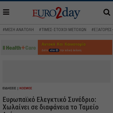
#ΜΕΣΗ ΑΝΑΤΟΛΗ
#ΤΙΜΕΣ-ΣΤΟΧΟΙ ΜΕΤΟΧΩΝ
#ΕΞΑΓΟΡΕΣ
Δείτε
εδώ
την ειδική έκδοση
ΕΙΔΗΣΕΙΣ
ΚΟΣΜΟΣ
Ευρωπαϊκό Ελεγκτικό Συνέδριο:
Χωλαίνει σε διαφάνεια το Ταμείο