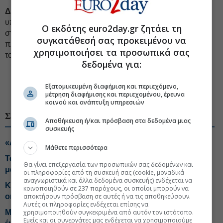
Δεύτερον
, καμία από τις 10 χώρες που έλεγξε το ΕΕΣ δεν
υπερέβη τον ελάχιστο αριθμό των 100 τελικών αποδεκτών
Ο εκδότης euro2day.gr ζητάει τη
στις λίστες που δημοσίευσαν. Επομένως, οι δημόσιες
συγκατάθεσή σας προκειμένου να
πληροφορίες σχετικά με το ποιος τελικά επωφελείται από
χρησιμοποιήσει τα προσωπικά σας
τον ΤΑ και σε ποιον βαθμό είναι ελλιπείς.
δεδομένα για:
#Ευρωπαϊκή οικονομία
#Ταμείο Ανάκαμψης
Εξατομικευμένη διαφήμιση και περιεχόμενο,
#Ευρωπαϊκή νομοθεσία
#Ευρωπαϊκή Ένωση
μέτρηση διαφήμισης και περιεχομένου, έρευνα
κοινού και ανάπτυξη υπηρεσιών
ΣΧΕΤΙΚΑ ΘΕΜΑΤΑ
Αποθήκευση ή/και πρόσβαση στα δεδομένα μιας
συσκευής
«Λεφτά... υπάρχουν» και μετά το Ταμείο Ανάκαμψης
Μάθετε περισσότερα
Ταμείο Ανάκαμψης: Οι επιχειρήσεις που κέρδισαν τη
Θα γίνει επεξεργασία των προσωπικών σας δεδομένων και
μάχη των δανείων
οι πληροφορίες από τη συσκευή σας (cookie, μοναδικά
αναγνωριστικά και άλλα δεδομένα συσκευής) ενδέχεται να
Κατενάτσιο από Μάλτα στο σχέδιο ΕΕ για το φόρο στο
κοινοποιηθούν σε 237 παρόχους, οι οποίοι μπορούν να
online στοίχημα
αποκτήσουν πρόσβαση σε αυτές ή να τις αποθηκεύσουν.
Αυτές οι πληροφορίες ενδέχεται επίσης να
Μεταναστευτικό: Στην ΕΕ η πρόταση Μητσοτάκη για
χρησιμοποιηθούν συγκεκριμένα από αυτόν τον ιστότοπο.
Εμείς και οι συνεργάτες μας ενδέχεται να χρησιμοποιούμε