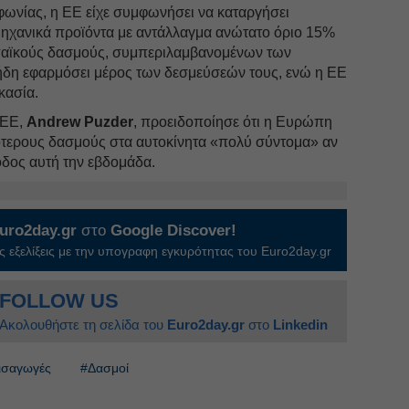
φωνίας, η ΕΕ είχε συμφωνήσει να καταργήσει
μηχανικά προϊόντα με αντάλλαγμα ανώτατο όριο 15%
αϊκούς δασμούς, συμπεριλαμβανομένων των
ήδη εφαρμόσει μέρος των δεσμεύσεών τους, ενώ η ΕΕ
κασία.
 ΕΕ,
Andrew Puzder
, προειδοποίησε ότι η Ευρώπη
ότερους δασμούς στα αυτοκίνητα «πολύ σύντομα» αν
οδος αυτή την εβδομάδα.
uro2day.gr
στο
Google Discover!
 εξελίξεις με την υπογραφη εγκυρότητας του Euro2day.gr
FOLLOW US
Ακολουθήστε τη σελίδα του
Euro2day.gr
στο
Linkedin
εισαγωγές
#Δασμοί