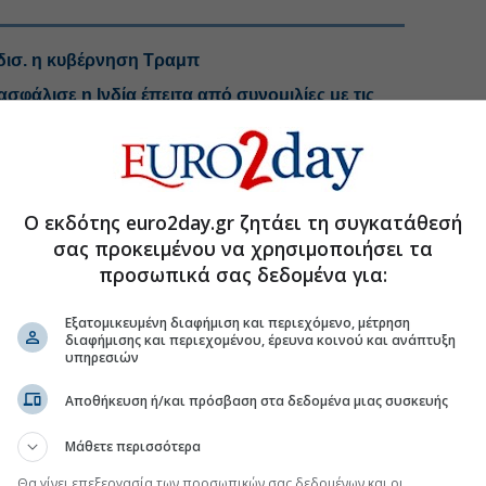
δισ. η κυβέρνηση Τραμπ
φάλισε η Ινδία έπειτα από συνομιλίες με τις
 ο δρόμος για συμφωνία ελεύθερου εμπορίου
τον πόλεμο των δασμών;
Ο εκδότης euro2day.gr ζητάει τη συγκατάθεσή
σας προκειμένου να χρησιμοποιήσει τα
προσωπικά σας δεδομένα για:
.gr στο Discover
Εξατομικευμένη διαφήμιση και περιεχόμενο, μέτρηση
διαφήμισης και περιεχομένου, έρευνα κοινού και ανάπτυξη
υπηρεσιών
Αποθήκευση ή/και πρόσβαση στα δεδομένα μιας συσκευής
Μάθετε περισσότερα
Θα γίνει επεξεργασία των προσωπικών σας δεδομένων και οι