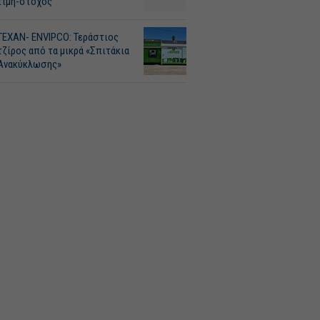
τιμή-στόχος
ΤΕΧΑΝ- ENVIPCO: Τεράστιος
τζίρος από τα μικρά «Σπιτάκια
Ανακύκλωσης»