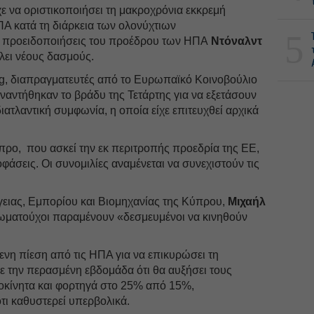
να οριστικοποιήσει τη μακροχρόνια εκκρεμή
Α κατά τη διάρκεια των ολονύχτιων
5
ς προειδοποιήσεις του προέδρου των ΗΠΑ
Ντόναλντ
λει νέους δασμούς.
g, διαπραγματευτές από το Ευρωπαϊκό Κοινοβούλιο
υναντήθηκαν το βράδυ της Τετάρτης για να εξετάσουν
ιατλαντική συμφωνία, η οποία είχε επιτευχθεί αρχικά
ρο, που ασκεί την εκ περιτροπής προεδρία της ΕΕ,
φάσεις. Οι συνομιλίες αναμένεται να συνεχιστούν τις
ειας, Εμπορίου και Βιομηχανίας της Κύπρου,
Μιχαήλ
ξιωματούχοι παραμένουν «δεσμευμένοι να κινηθούν
νη πίεση από τις ΗΠΑ για να επικυρώσει τη
 την περασμένη εβδομάδα ότι θα αυξήσει τους
οκίνητα και φορτηγά στο 25% από 15%,
ι καθυστερεί υπερβολικά.