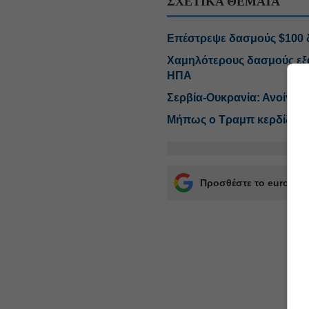
ΣΧΕΤΙΚΑ ΘΕΜΑΤΑ
Επέστρεψε δασμούς $100 
Χαμηλότερους δασμούς εξασ
ΗΠΑ
Σερβία-Ουκρανία: Ανοίγει
Μήπως ο Τραμπ κερδίζει 
Προσθέστε το euro2day