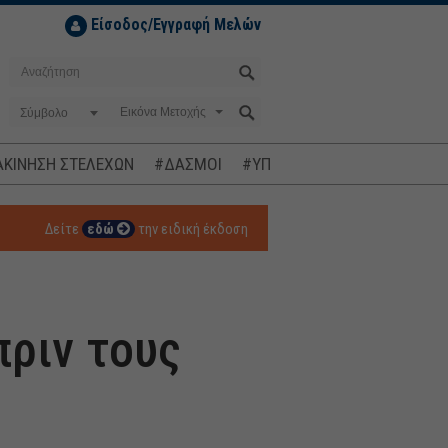
Είσοδος/Εγγραφή Μελών
Σύμβολο
ΚΙΝΗΣΗ ΣΤΕΛΕΧΩΝ
#ΔΑΣΜΟΙ
#ΥΠΟΚΛΟΠΕΣ
#ΠΛΗΘΩΡΙΣΜ
Δείτε
εδώ
την ειδική έκδοση
πριν τους