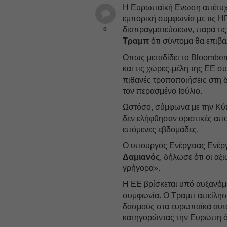
Η Ευρωπαϊκή Ενωση απέτυχε 
εμπορική συμφωνία με τις ΗΠ
διαπραγματεύσεων, παρά τι
0
Τραμπ
ότι σύντομα θα επιβά
Οπως μεταδίδει το Bloomber
και τις χώρες-μέλη της ΕΕ σ
πιθανές τροποποιήσεις στη δ
τον περασμένο Ιούλιο.
Ωστόσο, σύμφωνα με την Κύπ
δεν ελήφθησαν οριστικές απο
επόμενες εβδομάδες.
Ο υπουργός Ενέργειας Ενέργ
Δαμιανός
, δήλωσε ότι οι α
γρήγορα».
Η ΕΕ βρίσκεται υπό αυξανόμε
συμφωνία. Ο Τραμπ απείλησε
δασμούς στα ευρωπαϊκά αυτ
κατηγορώντας την Ευρώπη ότ