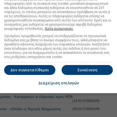
πληροφορίες από τη συσκευή σας (cookie, μοναδικά αναγνωριστικά
και άλλα δεδομένα συσκευής) ενδέχεται να κοινοποιηθούν σε 237
παρόχους, οι οποίοι μπορούν να αποκτήσουν πρόσβαση σε αυτές ή
να τις αποθηκεύσουν. Αυτές οι πληροφορίες ενδέχεται επίσης να
χρησιμοποιηθούν συγκεκριμένα από αυτόν τον ιστότοπο. Εμείς και οι
συνεργάτες μας ενδέχεται να χρησιμοποιούμε ακριβή δεδομένα
γεωγραφικής τοποθεσίας.
Λίστα συνεργατών.
Ορισμένοι προμηθευτές μπορεί να επεξεργάζονται τα προσωπικά
δεδομένα σας με βάση το έννομο συμφέρον τους, αλλά μπορείτε να
αρνηθείτε κάνοντας διαχείριση των παρακάτω επιλογών. Αναζητήστε
έναν σύνδεσμο στο κάτω μέρος αυτής της σελίδας ή στο μενού του
ιστοτόπου, για να διαχειριστείτε ή να ανακαλέσετε τη συναίνεσή σας
στις ρυθμίσεις απορρήτου και cookie.
Δεν συγκατατίθεμαι
Συναίνεση
ΠΟΡΙΟ
Διαχείριση επιλογών
ωγών – Ποια προϊόντα οδηγούν την κούρσα το 2026
(15:41 07/08/2026)
ρμανίας - Καταρρέουν οι εξαγωγές προς ΗΠΑ
(14:43 07/08/2026)
ϊόντα - «Οπλο» η Τεχνητή Νοημοσύνη
(09:26 07/08/2026)