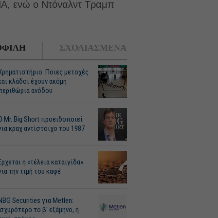
ΠΑ, ενώ ο Ντόναλντ Τραμπ
ΦΙΛΗ
ΣΧΟΛΙΑΣΜΕΝΑ
Χρηματιστήριο: Ποιες μετοχές
και κλάδοι έχουν ακόμη
περιθώρια ανόδου
O Mr. Big Short προειδοποιεί
για κραχ αντίστοιχο του 1987
Ερχεται η «τέλεια καταιγίδα»
για την τιμή του καφέ
NBG Securities για Metlen:
Ισχυρότερο το β' εξάμηνο, η