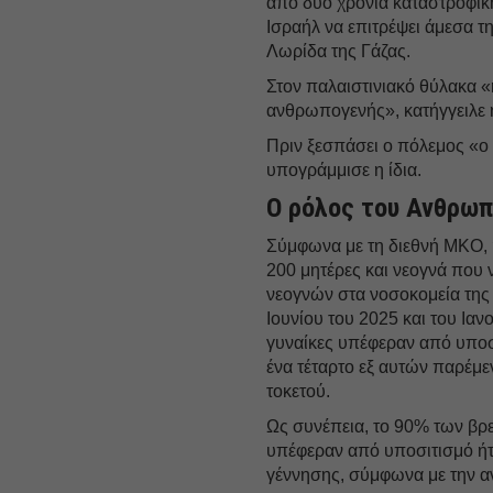
από δύο χρόνια καταστροφικ
Ισραήλ να επιτρέψει άμεσα 
Λωρίδα της Γάζας.
Στον παλαιστινιακό θύλακα «
ανθρωπογενής», κατήγγειλε 
Πριν ξεσπάσει ο πόλεμος «ο
υπογράμμισε η ίδια.
Ο ρόλος του Ανθρωπι
Σύμφωνα με τη διεθνή ΜΚΟ, 
200 μητέρες και νεογνά που 
νεογνών στα νοσοκομεία της 
Ιουνίου του 2025 και του Ιαν
γυναίκες υπέφεραν από υποσ
ένα τέταρτο εξ αυτών παρέμε
τοκετού.
Ως συνέπεια, το 90% των βρ
υπέφεραν από υποσιτισμό ή
γέννησης, σύμφωνα με την α