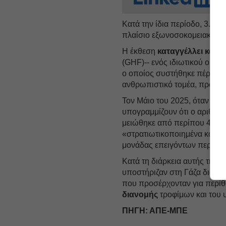
Κατά την ίδια περίοδο, 3.33
πλαίσιο εξωνοσοκομειακών π
Η έκθεση
καταγγέλλει και 
(GHF)-- ενός ιδιωτικού οργα
ο οποίος συστήθηκε πέρυσι 
ανθρωπιστικό τομέα, προτού 
Τον Μάιο του 2025, όταν το 
υπογραμμίζουν ότι ο αριθμό
μειώθηκε από περίπου 400 σε
«στρατιωτικοποιημένα και θ
μονάδας επειγόντων περιστα
Κατά τη διάρκεια αυτής της 
υποστήριζαν στη Γάζα διαπί
που προσέρχονταν για περί
διανομής
τροφίμων και του 
ΠΗΓΗ: ΑΠΕ-ΜΠΕ