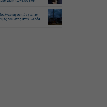
superyacht των €350 εκατ.
Βουλγαρική ασπίδα για τις
τιμές ρεύματος στην Ελλάδα