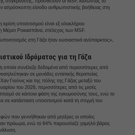
ής σύγκρουσης, προσθέτουν οι MSF, καλώντας το
την απρόσκοπτη είσοδο ανθρωπιστικής βοήθειας στη
η κρίση υποσιτισμού είναι εξ ολοκλήρου
η Μέρσι Ροκασπάνα, στέλεχος των MSF.
 υποσιτισμός στη Γάζα ήταν ουσιαστικά ανύπαρκτος»,
στικού Ιδρύματος για τη Γάζα
η οποία συνέλεξε δεδομένα από περισσότερες από
νοσηλεύτηκαν σε μονάδες εντατικής θεραπείας
Χαν Γιούνις και της πόλης της Γάζας μεταξύ του
ουαρίου του 2026, περισσότερες από τις μισές
ιτισμό σε κάποια φάση της εγκυμοσύνης τους, ενώ το
νε σε κατάσταση υποσιτισμού κατά τη στιγμή του
εφών που γεννήθηκαν από μητέρες οι οποίες
ταν πρόωρα, ενώ το 84% παρουσίαζε χαμηλό βάρος
νάλυση.