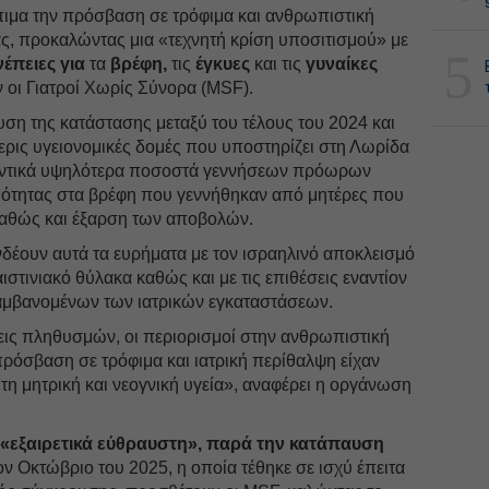
όπιμα την πρόσβαση σε τρόφιμα και ανθρωπιστική
ας, προκαλώντας μια «τεχνητή κρίση υποσιτισμού» με
5
έπειες για
τα
βρέφη,
τις
έγκυες
και τις
γυναίκες
 οι Γιατροί Χωρίς Σύνορα (MSF).
ση της κατάστασης μεταξύ του τέλους του 2024 και
ερις υγειονομικές δομές που υποστηρίζει στη Λωρίδα
αντικά υψηλότερα ποσοστά γεννήσεων πρόωρων
μότητας στα βρέφη που γεννήθηκαν από μητέρες που
καθώς και έξαρση των αποβολών.
δέουν αυτά τα ευρήματα με τον ισραηλινό αποκλεισμό
ιστινιακό θύλακα καθώς και με τις επιθέσεις εναντίον
αμβανομένων των ιατρικών εγκαταστάσεων.
εις πληθυσμών, οι περιορισμοί στην ανθρωπιστική
πρόσβαση σε τρόφιμα και ιατρική περίθαλψη είχαν
 τη μητρική και νεογνική υγεία», αναφέρει η οργάνωση
ι
«εξαιρετικά εύθραυστη», παρά την κατάπαυση
ν Οκτώβριο του 2025, η οποία τέθηκε σε ισχύ έπειτα