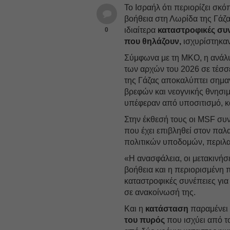
Το Ισραήλ ότι περιορίζει σκ
βοήθεια στη Λωρίδα της Γάζ
ιδιαίτερα
καταστροφικές συν
0
που θηλάζουν,
ισχυρίστηκαν
Σύμφωνα με τη ΜΚΟ, η ανάλυ
των αρχών του 2026 σε τέσσ
της Γάζας αποκαλύπτει σημ
βρεφών και νεογνικής θνησι
υπέφεραν από υποσιτισμό, 
Στην έκθεσή τους οι MSF συν
που έχει επιβληθεί στον παλα
πολιτικών υποδομών, περιλ
«Η ανασφάλεια, οι μετακινήσ
βοήθεια και η περιορισμένη 
καταστροφικές συνέπειες για
σε ανακοίνωσή της.
Και η
κατάσταση
παραμένε
του πυρός
που ισχύει από το