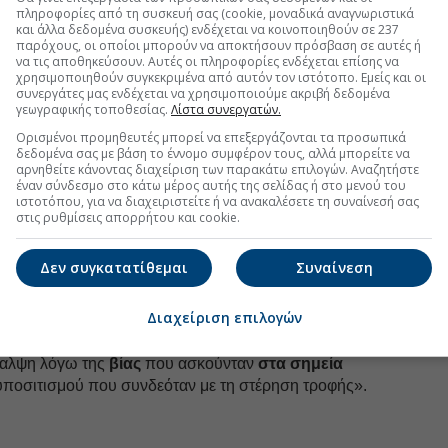
Ακολουθήστε τη σελίδα του
Euro2day.gr
στο
Linkedin
πληροφορίες από τη συσκευή σας (cookie, μοναδικά αναγνωριστικά
και άλλα δεδομένα συσκευής) ενδέχεται να κοινοποιηθούν σε 237
παρόχους, οι οποίοι μπορούν να αποκτήσουν πρόσβαση σε αυτές ή
6 έγκυες και θηλάζουσες γυναίκες έλαβαν φροντίδα στο
να τις αποθηκεύσουν. Αυτές οι πληροφορίες ενδέχεται επίσης να
ρογραμμάτων, διευκρινίζεται στην έκθεση.
χρησιμοποιηθούν συγκεκριμένα από αυτόν τον ιστότοπο. Εμείς και οι
συνεργάτες μας ενδέχεται να χρησιμοποιούμε ακριβή δεδομένα
τη δράση του Ανθρωπιστικού Ιδρύματος για τη Γάζα
γεωγραφικής τοποθεσίας.
Λίστα συνεργατών.
νισμού που υποστηριζόταν από τις ΗΠΑ και το Ισραήλ-
Ορισμένοι προμηθευτές μπορεί να επεξεργάζονται τα προσωπικά
για να υποκαταστήσει τον ΟΗΕ και τις ΜΚΟ στον
δεδομένα σας με βάση το έννομο συμφέρον τους, αλλά μπορείτε να
διαλυθεί τον Νοέμβριο.
αρνηθείτε κάνοντας διαχείριση των παρακάτω επιλογών. Αναζητήστε
έναν σύνδεσμο στο κάτω μέρος αυτής της σελίδας ή στο μενού του
GHF άρχισε να δραστηριοποιείται στη Γάζα, οι MSF
ιστοτόπου, για να διαχειριστείτε ή να ανακαλέσετε τη συναίνεσή σας
στις ρυθμίσεις απορρήτου και cookie.
ς των σημείων διανομής τροφίμων στον θύλακα
 τέσσερα. Αυτά τα σημεία ήταν
ανατηφόρα», υπενθύμισε ο Χοσέ Μας επικεφαλής της
Δεν συγκατατίθεμαι
Συναίνεση
τικών των MSF.
Διαχείριση επιλογών
περιόδου, προσθέτουν οι MSF, οι δομές που
στωσαν «σημαντική αύξηση του αριθμού των ασθενών
θαλψη λόγω της
βίας
που ασκούνταν
στα σημεία
υποσιτισμού που συνδεόταν με τη στέρηση τροφής».