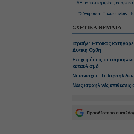
#Επισιτιστική κρίση, επάρκει
#Σύγκρουση Παλαιστινίων - Ι
ΣΧΕΤΙΚΑ ΘΕΜΑΤΑ
Ισραήλ: Έποικος κατηγορεί
Δυτική Όχθη
Επιχειρήσεις του ισραηλι
καταυλισμό
Νετανιάχου: Το Ισραήλ δεν
Νέες ισραηλινές επιθέσεις
Προσθέστε το euro2day