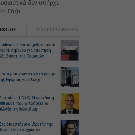
ουσιαστικά δεν υπήρχε
τη Γάζα.
ΦΙΛΗ
ΣΧΟΛΙΑΣΜΕΝΑ
Tradewinds: Κατασχέθηκε πλοίο
του Ν. Λιβανού για απαίτηση
$21,5 εκατ. της Πειραιώς
Ποιοι μπαίνουν στο στόχαστρο
της Εφορίας για έλεγχο
Ζησιάδης (ONYX): Η επένδυση
388 εκατ. που φιλοδοξεί να
αλλάξει τη Χαλκιδική
Στα δικαστήρια ο ιδρυτής της
Revolut για το «χρυσό»