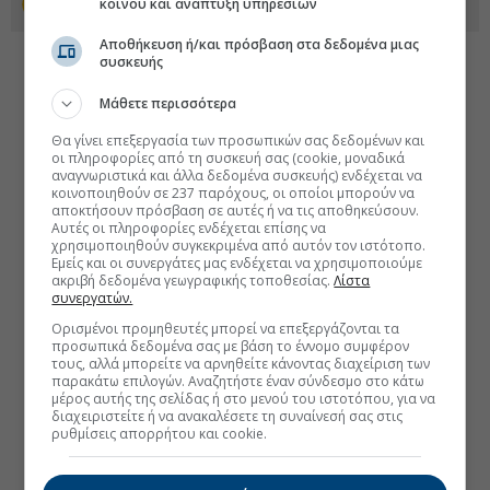
κοινού και ανάπτυξη υπηρεσιών
Προσθέστε το euro2day.gr στο Discover
Αποθήκευση ή/και πρόσβαση στα δεδομένα μιας
συσκευής
Μάθετε περισσότερα
Θα γίνει επεξεργασία των προσωπικών σας δεδομένων και
οι πληροφορίες από τη συσκευή σας (cookie, μοναδικά
αναγνωριστικά και άλλα δεδομένα συσκευής) ενδέχεται να
κοινοποιηθούν σε 237 παρόχους, οι οποίοι μπορούν να
αποκτήσουν πρόσβαση σε αυτές ή να τις αποθηκεύσουν.
Αυτές οι πληροφορίες ενδέχεται επίσης να
χρησιμοποιηθούν συγκεκριμένα από αυτόν τον ιστότοπο.
Εμείς και οι συνεργάτες μας ενδέχεται να χρησιμοποιούμε
ακριβή δεδομένα γεωγραφικής τοποθεσίας.
Λίστα
συνεργατών.
Ορισμένοι προμηθευτές μπορεί να επεξεργάζονται τα
προσωπικά δεδομένα σας με βάση το έννομο συμφέρον
τους, αλλά μπορείτε να αρνηθείτε κάνοντας διαχείριση των
παρακάτω επιλογών. Αναζητήστε έναν σύνδεσμο στο κάτω
μέρος αυτής της σελίδας ή στο μενού του ιστοτόπου, για να
διαχειριστείτε ή να ανακαλέσετε τη συναίνεσή σας στις
ρυθμίσεις απορρήτου και cookie.