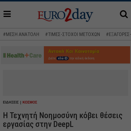
#ΜΕΣΗ ΑΝΑΤΟΛΗ
#ΤΙΜΕΣ-ΣΤΟΧΟΙ ΜΕΤΟΧΩΝ
#ΕΞΑΓΟΡΕΣ
Δείτε
εδώ
την ειδική έκδοση
ΕΙΔΗΣΕΙΣ
ΚΟΣΜΟΣ
Η Τεχνητή Νοημοσύνη κόβει θέσεις
εργασίας στην DeepL