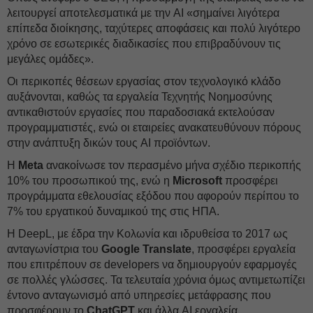
λειτουργεί αποτελεσματικά με την AI «σημαίνει λιγότερα
επίπεδα διοίκησης, ταχύτερες αποφάσεις και πολύ λιγότερο
χρόνο σε εσωτερικές διαδικασίες που επιβραδύνουν τις
μεγάλες ομάδες».
Οι περικοπές θέσεων εργασίας στον τεχνολογικό κλάδο
αυξάνονται, καθώς τα εργαλεία Τεχνητής Νοημοσύνης
αντικαθιστούν εργασίες που παραδοσιακά εκτελούσαν
προγραμματιστές, ενώ οι εταιρείες ανακατευθύνουν πόρους
στην ανάπτυξη δικών τους AI προϊόντων.
Η
Meta
ανακοίνωσε τον περασμένο μήνα σχέδιο περικοπής
10% του προσωπικού της, ενώ η
Microsoft
προσφέρει
προγράμματα εθελουσίας εξόδου που αφορούν περίπου το
7% του εργατικού δυναμικού της στις ΗΠΑ.
Η DeepL, με έδρα την Κολωνία και ιδρυθείσα το 2017 ως
ανταγωνίστρια του
Google Translate
, προσφέρει εργαλεία
που επιτρέπουν σε developers να δημιουργούν εφαρμογές
σε πολλές γλώσσες. Τα τελευταία χρόνια όμως αντιμετωπίζει
έντονο ανταγωνισμό από υπηρεσίες μετάφρασης που
προσφέρουν το
ChatGPT
και άλλα AI εργαλεία.