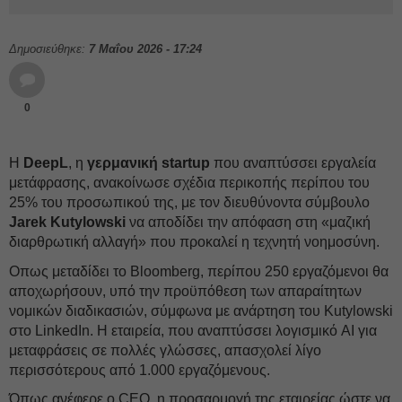
Δημοσιεύθηκε:
7 Μαΐου 2026 - 17:24
0
Η
DeepL
, η
γερμανική
startup
που αναπτύσσει εργαλεία
μετάφρασης, ανακοίνωσε σχέδια περικοπής περίπου του
25% του προσωπικού της, με τον διευθύνοντα σύμβουλο
Jarek
Kutylowski
να αποδίδει την απόφαση στη «μαζική
διαρθρωτική αλλαγή» που προκαλεί η τεχνητή νοημοσύνη.
Οπως μεταδίδει το Bloomberg, περίπου 250 εργαζόμενοι θα
αποχωρήσουν, υπό την προϋπόθεση των απαραίτητων
νομικών διαδικασιών, σύμφωνα με ανάρτηση του Kutylowski
στο LinkedIn. Η εταιρεία, που αναπτύσσει λογισμικό AI για
μεταφράσεις σε πολλές γλώσσες, απασχολεί λίγο
περισσότερους από 1.000 εργαζόμενους.
Όπως ανέφερε ο CEO, η προσαρμογή της εταιρείας ώστε να