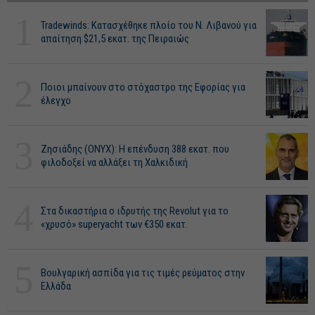
1
Tradewinds: Κατασχέθηκε πλοίο του Ν. Λιβανού για
απαίτηση $21,5 εκατ. της Πειραιώς
2
Ποιοι μπαίνουν στο στόχαστρο της Εφορίας για
έλεγχο
3
Ζησιάδης (ONYX): Η επένδυση 388 εκατ. που
φιλοδοξεί να αλλάξει τη Χαλκιδική
4
Στα δικαστήρια ο ιδρυτής της Revolut για το
«χρυσό» superyacht των €350 εκατ.
5
Βουλγαρική ασπίδα για τις τιμές ρεύματος στην
Ελλάδα