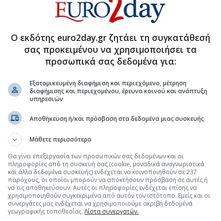
στα γερμανικά εργοστάσια
ικό υψηλό 28% σε δημοσκόπηση
Ο εκδότης euro2day.gr ζητάει τη συγκατάθεσή
τη Γερμανία
σας προκειμένου να χρησιμοποιήσει τα
προσωπικά σας δεδομένα για:
Εξατομικευμένη διαφήμιση και περιεχόμενο, μέτρηση
διαφήμισης και περιεχομένου, έρευνα κοινού και ανάπτυξη
.gr στο Discover
υπηρεσιών
Αποθήκευση ή/και πρόσβαση στα δεδομένα μιας συσκευής
Μάθετε περισσότερα
Θα γίνει επεξεργασία των προσωπικών σας δεδομένων και οι
πληροφορίες από τη συσκευή σας (cookie, μοναδικά αναγνωριστικά
και άλλα δεδομένα συσκευής) ενδέχεται να κοινοποιηθούν σε 237
παρόχους, οι οποίοι μπορούν να αποκτήσουν πρόσβαση σε αυτές ή
να τις αποθηκεύσουν. Αυτές οι πληροφορίες ενδέχεται επίσης να
χρησιμοποιηθούν συγκεκριμένα από αυτόν τον ιστότοπο. Εμείς και οι
συνεργάτες μας ενδέχεται να χρησιμοποιούμε ακριβή δεδομένα
γεωγραφικής τοποθεσίας.
Λίστα συνεργατών.