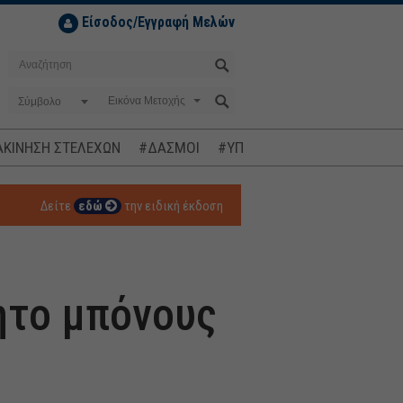
Είσοδος/Εγγραφή Μελών
Σύμβολο
ΚΙΝΗΣΗ ΣΤΕΛΕΧΩΝ
#ΔΑΣΜΟΙ
#ΥΠΟΚΛΟΠΕΣ
#ΠΛΗΘΩΡΙΣΜ
Δείτε
εδώ
την ειδική έκδοση
ητο μπόνους