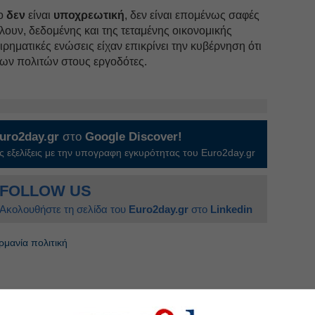
σο
δεν
είναι
υποχρεωτική
, δεν είναι επομένως σαφές
λουν, δεδομένης και της τεταμένης οικονομικής
ρηματικές ενώσεις είχαν επικρίνει την κυβέρνηση ότι
των πολιτών στους εργοδότες.
uro2day.gr
στο
Google Discover!
 εξελίξεις με την υπογραφη εγκυρότητας του Euro2day.gr
FOLLOW US
Ακολουθήστε τη σελίδα του
Euro2day.gr
στο
Linkedin
ρμανία πολιτική
 πλεόνασμα Γερμανίας