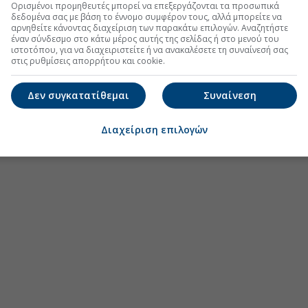
Ορισμένοι προμηθευτές μπορεί να επεξεργάζονται τα προσωπικά
δεδομένα σας με βάση το έννομο συμφέρον τους, αλλά μπορείτε να
αρνηθείτε κάνοντας διαχείριση των παρακάτω επιλογών. Αναζητήστε
έναν σύνδεσμο στο κάτω μέρος αυτής της σελίδας ή στο μενού του
ιστοτόπου, για να διαχειριστείτε ή να ανακαλέσετε τη συναίνεσή σας
στις ρυθμίσεις απορρήτου και cookie.
Δεν συγκατατίθεμαι
Συναίνεση
Διαχείριση επιλογών