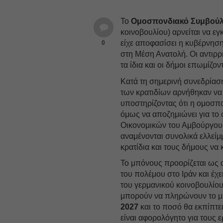
Το
Ομοσπονδιακό Συμβούλ
κοινοβουλίου) αρνείται να ε
είχε αποφασίσει η κυβέρνηση
0
στη Μέση Ανατολή. Οι αντιρρ
τα ίδια και οι δήμοι επωμίζο
Κατά τη σημερινή συνεδρία
των κρατιδίων αρνήθηκαν να
υποστηρίζοντας ότι η ομοσπ
όμως να αποζημιώνει για το
Οικονομικών του Αμβούργου
αναμένονται συνολικά ελλείμ
κρατίδια και τους δήμους να
Το μπόνους προορίζεται ως 
του πολέμου στο Ιράν και έχ
του γερμανικού κοινοβουλίου.
μπορούν να πληρώνουν το μ
2027
και το ποσό θα εκπίπτει
είναι αφορολόγητο για τους 