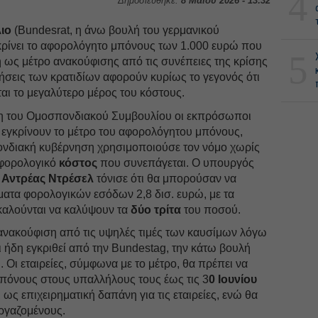
4
Δημοσιεύθηκε:
8 Μαΐου 2026 - 13:32
ιο
(Bundesrat, η άνω βουλή του γερμανικού
γκρίνει το αφορολόγητο μπόνους των 1.000 ευρώ που
5
 ως μέτρο ανακούφισης από τις συνέπειες της κρίσης
ήσεις των κρατιδίων αφορούν κυρίως το γεγονός ότι
νται το μεγαλύτερο μέρος του κόστους.
ση του Ομοσπονδιακού Συμβουλίου οι εκπρόσωποι
 εγκρίνουν το μέτρο του αφορολόγητου μπόνους,
ονδιακή κυβέρνηση χρησιμοποιούσε τον νόμο χωρίς
 φορολογικό
κόστος
που συνεπάγεται. Ο υπουργός
Αντρέας Ντρέσελ
τόνισε ότι θα μπορούσαν να
ματα φορολογικών εσόδων 2,8 δισ. ευρώ, με τα
 καλούνται να καλύψουν τα
δύο τρίτα
του ποσού.
ανακούφιση από τις υψηλές τιμές των καυσίμων λόγω
ει ήδη εγκριθεί από την Bundestag, την κάτω βουλή
 Οι εταιρείες, σύμφωνα με το μέτρο, θα πρέπει να
πόνους στους υπαλλήλους τους έως τις 3
0 Ιουνίου
 ως επιχειρηματική δαπάνη για τις εταιρείες, ενώ θα
εργαζομένους.