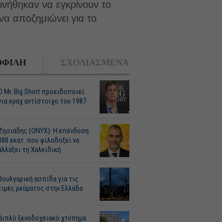
ρνήθηκαν να εγκρίνουν το
να αποζημιώνει για το
ΦΙΛΗ
ΣΧΟΛΙΑΣΜΕΝΑ
O Mr. Big Short προειδοποιεί
για κραχ αντίστοιχο του 1987
Ζησιάδης (ONYX): Η επένδυση
388 εκατ. που φιλοδοξεί να
αλλάξει τη Χαλκιδική
Βουλγαρική ασπίδα για τις
τιμές ρεύματος στην Ελλάδα
Διπλό ξενοδοχειακό χτύπημα