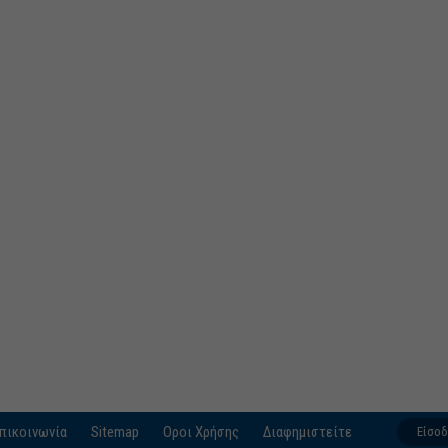
πικοινωνία
Sitemap
Οροι Χρήσης
Διαφημιστείτε
Είσο