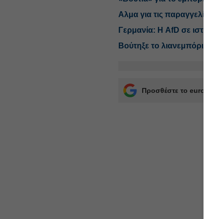
Αλμα για τις παραγγελίες 
Γερμανία: Η AfD σε ιστορ
Βούτηξε το λιανεμπόριο σ
Προσθέστε το euro2day