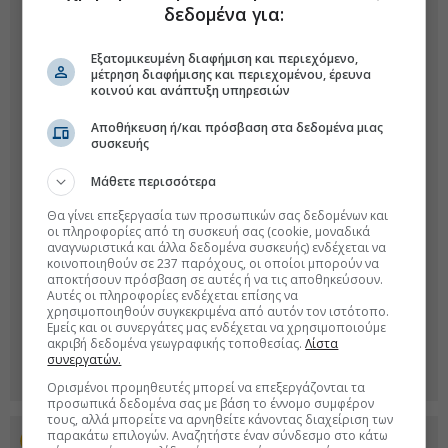
δεδομένα για:
Εξατομικευμένη διαφήμιση και περιεχόμενο,
μέτρηση διαφήμισης και περιεχομένου, έρευνα
κοινού και ανάπτυξη υπηρεσιών
Αποθήκευση ή/και πρόσβαση στα δεδομένα μιας
συσκευής
Μάθετε περισσότερα
Θα γίνει επεξεργασία των προσωπικών σας δεδομένων και
οι πληροφορίες από τη συσκευή σας (cookie, μοναδικά
αναγνωριστικά και άλλα δεδομένα συσκευής) ενδέχεται να
κοινοποιηθούν σε 237 παρόχους, οι οποίοι μπορούν να
αποκτήσουν πρόσβαση σε αυτές ή να τις αποθηκεύσουν.
Αυτές οι πληροφορίες ενδέχεται επίσης να
χρησιμοποιηθούν συγκεκριμένα από αυτόν τον ιστότοπο.
Εμείς και οι συνεργάτες μας ενδέχεται να χρησιμοποιούμε
ακριβή δεδομένα γεωγραφικής τοποθεσίας.
Λίστα
συνεργατών.
Ορισμένοι προμηθευτές μπορεί να επεξεργάζονται τα
προσωπικά δεδομένα σας με βάση το έννομο συμφέρον
τους, αλλά μπορείτε να αρνηθείτε κάνοντας διαχείριση των
παρακάτω επιλογών. Αναζητήστε έναν σύνδεσμο στο κάτω
Προσθέστε το euro2day.gr στο Discover