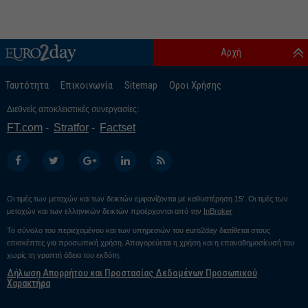
Αρχή
Ταυτότητα
Επικοινωνία
Sitemap
Οροι Χρήσης
Διεθνείς αποκλειστικές συνεργασίες:
FT.com
Stratfor
Factset
Οι τιμές των μετοχών και των δεικτών εμφανίζονται με καθυστέρηση 15’. Οι τιμές των
μετοχών και των ελληνικών δεικτών προέρχονται από την
InBroker
Το σύνολο του περιεχομένου και των υπηρεσιών του euro2day διατίθεται στους
επισκέπτες για προσωπική χρήση. Απαγορεύεται η χρήση και η επαναδημοσίευσή του
χωρίς τη γραπτή άδεια του εκδότη.
Δήλωση Απορρήτου και Προστασίας Δεδομένων Προσωπικού
Χαρακτήρα