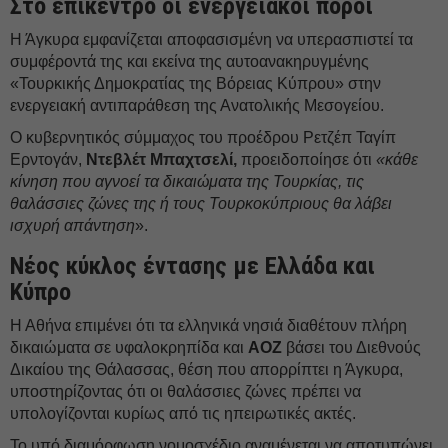
Στο επίκεντρο οι ενεργειακοί πόροι
Η Άγκυρα εμφανίζεται αποφασισμένη να υπερασπιστεί τα
συμφέροντά της και εκείνα της αυτοανακηρυγμένης
«Τουρκικής Δημοκρατίας της Βόρειας Κύπρου» στην
ενεργειακή αντιπαράθεση της Ανατολικής Μεσογείου.
Ο κυβερνητικός σύμμαχος του προέδρου Ρετζέπ Ταγίπ
Ερντογάν,
Ντεβλέτ Μπαχτσελί,
προειδοποίησε ότι
«κάθε
κίνηση που αγνοεί τα δικαιώματα της Τουρκίας, τις
θαλάσσιες ζώνες της ή τους Τουρκοκύπριους θα λάβει
ισχυρή απάντηση
».
Νέος κύκλος έντασης με Ελλάδα και
Κύπρο
Η Αθήνα επιμένει ότι τα ελληνικά νησιά διαθέτουν πλήρη
δικαιώματα σε υφαλοκρηπίδα και
ΑΟΖ
βάσει του Διεθνούς
Δικαίου της Θάλασσας, θέση που απορρίπτει η Άγκυρα,
υποστηρίζοντας ότι οι θαλάσσιες ζώνες πρέπει να
υπολογίζονται κυρίως από τις ηπειρωτικές ακτές.
Το υπό διαμόρφωση νομοσχέδιο αναμένεται να αποτυπώνει