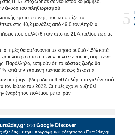
 στις ΗΠΑ υποχώρησε σε νέο ιστορικό χαμηλό,
την άνοδο του
πληθωρισμού.
5
αλωτικής εμπιστοσύνης που καταρτίζει το
έπεσε στις 48,2 μονάδες από 49,8 τον Απρίλιο.
τήσεις που συλλέχθηκαν από τις 21 Απριλίου έως τις
ι οι τιμές θα αυξάνονται με ετήσιο ρυθμό 4,5% κατά
 χαμηλότερα από ό,τι έναν μήνα νωρίτερα, σύμφωνα
ής. Παράλληλα, εκτιμούν ότι το
κόστος ζωής
θα
,4% κατά την επόμενη πενταετία έως δεκαετία.
σαν αυτή την εβδομάδα τα 4,50 δολάρια το γαλόνι κατά
 τον Ιούλιο του 2022. Οι τιμές έχουν αυξηθεί
ν έναρξη του πολέμου με το Ιράν.
uro2day.gr
στο
Google Discover!
 εξελίξεις με την υπογραφη εγκυρότητας του Euro2day.gr