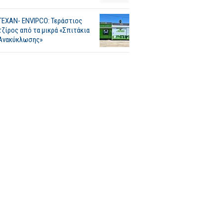
ΤΕΧΑΝ- ENVIPCO: Τεράστιος
τζίρος από τα μικρά «Σπιτάκια
Ανακύκλωσης»