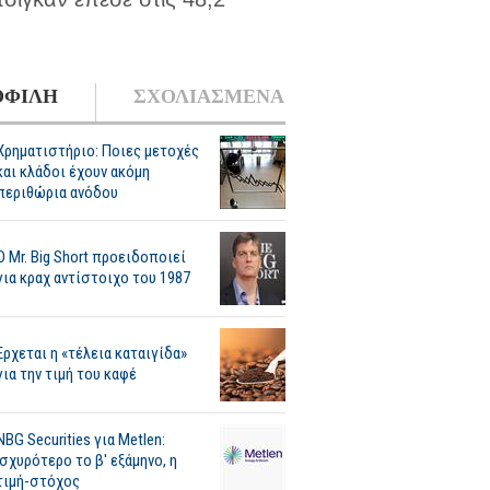
ΦΙΛΗ
ΣΧΟΛΙΑΣΜΕΝΑ
Χρηματιστήριο: Ποιες μετοχές
και κλάδοι έχουν ακόμη
περιθώρια ανόδου
O Mr. Big Short προειδοποιεί
για κραχ αντίστοιχο του 1987
Ερχεται η «τέλεια καταιγίδα»
για την τιμή του καφέ
NBG Securities για Metlen:
Ισχυρότερο το β' εξάμηνο, η
τιμή-στόχος