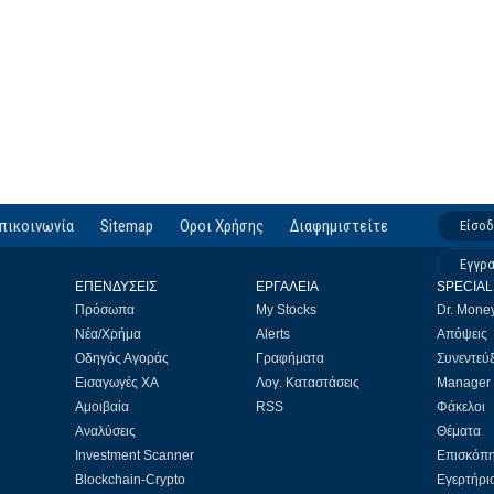
πικοινωνία
Sitemap
Οροι Χρήσης
Διαφημιστείτε
Είσο
Εγγρ
ΕΠΕΝΔΥΣΕΙΣ
ΕΡΓΑΛΕΙΑ
SPECIAL
Πρόσωπα
My Stocks
Dr. Mone
Νέα/Χρήμα
Alerts
Απόψεις
Οδηγός Αγοράς
Γραφήματα
Συνεντεύξ
Εισαγωγές ΧΑ
Λογ. Καταστάσεις
Manager
Αμοιβαία
RSS
Φάκελοι
Αναλύσεις
Θέματα
Investment Scanner
Επισκόπ
Blockchain-Crypto
Εγερτήρι