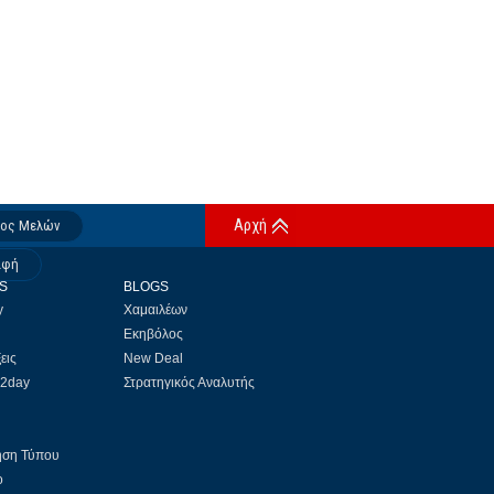
Αρχή
δος Μελών
αφή
S
BLOGS
y
Χαμαιλέων
Εκηβόλος
εις
New Deal
 2day
Στρατηγικός Αναλυτής
ηση Τύπου
ο