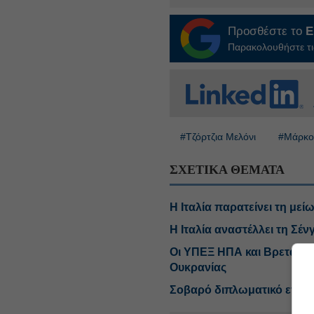
Προσθέστε το
E
Παρακολουθήστε τις
#Τζόρτζια Μελόνι
#Μάρκο
ΣΧΕΤΙΚΑ ΘΕΜΑΤΑ
Η Ιταλία παρατείνει τη μεί
Η Ιταλία αναστέλλει τη Σέν
Οι ΥΠΕΞ ΗΠΑ και Βρετανία
Ουκρανίας
Σοβαρό διπλωματικό επεισό