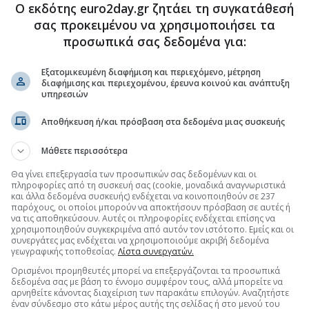
Ο εκδότης euro2day.gr ζητάει τη συγκατάθεσή
σας προκειμένου να χρησιμοποιήσει τα
προσωπικά σας δεδομένα για:
.gr στο Discover
Εξατομικευμένη διαφήμιση και περιεχόμενο, μέτρηση
διαφήμισης και περιεχομένου, έρευνα κοινού και ανάπτυξη
υπηρεσιών
Αποθήκευση ή/και πρόσβαση στα δεδομένα μιας συσκευής
Μάθετε περισσότερα
Θα γίνει επεξεργασία των προσωπικών σας δεδομένων και οι
πληροφορίες από τη συσκευή σας (cookie, μοναδικά αναγνωριστικά
και άλλα δεδομένα συσκευής) ενδέχεται να κοινοποιηθούν σε 237
παρόχους, οι οποίοι μπορούν να αποκτήσουν πρόσβαση σε αυτές ή
να τις αποθηκεύσουν. Αυτές οι πληροφορίες ενδέχεται επίσης να
χρησιμοποιηθούν συγκεκριμένα από αυτόν τον ιστότοπο. Εμείς και οι
συνεργάτες μας ενδέχεται να χρησιμοποιούμε ακριβή δεδομένα
γεωγραφικής τοποθεσίας.
Λίστα συνεργατών.
Ορισμένοι προμηθευτές μπορεί να επεξεργάζονται τα προσωπικά
δεδομένα σας με βάση το έννομο συμφέρον τους, αλλά μπορείτε να
αρνηθείτε κάνοντας διαχείριση των παρακάτω επιλογών. Αναζητήστε
έναν σύνδεσμο στο κάτω μέρος αυτής της σελίδας ή στο μενού του