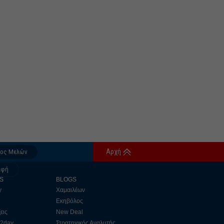
Αρχή
δος Μελών
αφή
S
BLOGS
y
Χαμαιλέων
Εκηβόλος
εις
New Deal
 2day
Στρατηγικός Αναλυτής