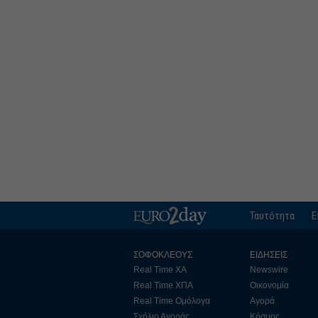
Ταυτότητα
Ε
ΣΟΦΟΚΛΕΟΥΣ
ΕΙΔΗΣΕΙΣ
Real Time ΧΑ
Newswire
Real Time ΧΠΑ
Οικονομία
Real Time Ομόλογα
Αγορά
Σχόλιο Αγοράς
Κόσμος