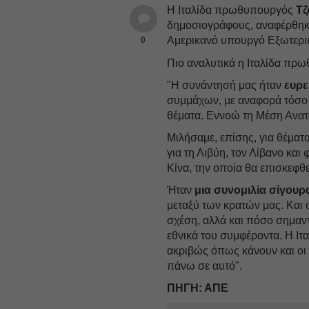
Η Ιταλίδα πρωθυπουργός
Τζ
δημοσιογράφους, αναφέρθηκε
Αμερικανό υπουργό Εξωτερ
0
Πιο αναλυτικά η Ιταλίδα πρ
"Η συνάντησή μας ήταν
ευρε
συμμάχων, με αναφορά τόσο σ
θέματα. Εννοώ τη Μέση Ανατο
Μιλήσαμε, επίσης, για θέματα 
για τη Λιβύη, τον Λίβανο κα
Κίνα, την οποία θα επισκεφθ
Ήταν
μια συνομιλία σίγουρ
μεταξύ των κρατών μας. Και ο
σχέση, αλλά και πόσο σημαντ
εθνικά του συμφέροντα. Η Ιτα
ακριβώς όπως κάνουν και οι 
πάνω σε αυτό".
ΠΗΓΗ: ΑΠΕ