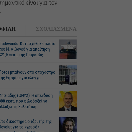
ημαντικό είναι για τον
.
ΦΙΛΗ
ΣΧΟΛΙΑΣΜΕΝΑ
Tradewinds: Κατασχέθηκε πλοίο
του Ν. Λιβανού για απαίτηση
$21,5 εκατ. της Πειραιώς
Ποιοι μπαίνουν στο στόχαστρο
της Εφορίας για έλεγχο
Ζησιάδης (ONYX): Η επένδυση
388 εκατ. που φιλοδοξεί να
αλλάξει τη Χαλκιδική
Στα δικαστήρια ο ιδρυτής της
Revolut για το «χρυσό»