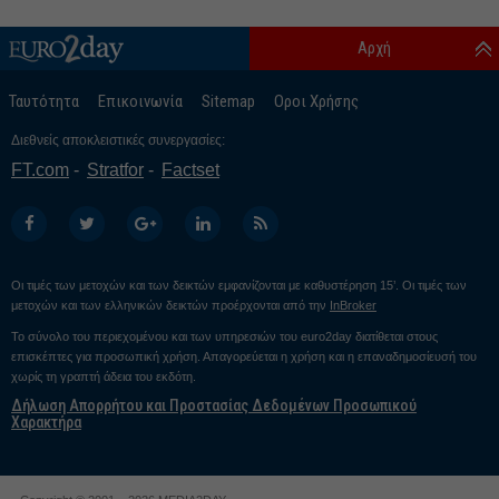
Αρχή
Ταυτότητα
Επικοινωνία
Sitemap
Οροι Χρήσης
Διεθνείς αποκλειστικές συνεργασίες:
FT.com
Stratfor
Factset
Οι τιμές των μετοχών και των δεικτών εμφανίζονται με καθυστέρηση 15’. Οι τιμές των
μετοχών και των ελληνικών δεικτών προέρχονται από την
InBroker
Το σύνολο του περιεχομένου και των υπηρεσιών του euro2day διατίθεται στους
επισκέπτες για προσωπική χρήση. Απαγορεύεται η χρήση και η επαναδημοσίευσή του
χωρίς τη γραπτή άδεια του εκδότη.
Δήλωση Απορρήτου και Προστασίας Δεδομένων Προσωπικού
Χαρακτήρα