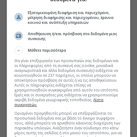
Εξατομικευμένη διαφήμιση και περιεχόμενο,
μέτρηση διαφήμισης και περιεχομένου, έρευνα
κοινού και ανάπτυξη υπηρεσιών
Αποθήκευση ή/και πρόσβαση στα δεδομένα μιας
συσκευής
Μάθετε περισσότερα
Θα γίνει επεξεργασία των προσωπικών σας δεδομένων και
οι πληροφορίες από τη συσκευή σας (cookie, μοναδικά
αναγνωριστικά και άλλα δεδομένα συσκευής) ενδέχεται να
κοινοποιηθούν σε 237 παρόχους, οι οποίοι μπορούν να
αποκτήσουν πρόσβαση σε αυτές ή να τις αποθηκεύσουν.
Αυτές οι πληροφορίες ενδέχεται επίσης να
χρησιμοποιηθούν συγκεκριμένα από αυτόν τον ιστότοπο.
Εμείς και οι συνεργάτες μας ενδέχεται να χρησιμοποιούμε
ακριβή δεδομένα γεωγραφικής τοποθεσίας.
Λίστα
συνεργατών.
Ορισμένοι προμηθευτές μπορεί να επεξεργάζονται τα
προσωπικά δεδομένα σας με βάση το έννομο συμφέρον
τους, αλλά μπορείτε να αρνηθείτε κάνοντας διαχείριση των
παρακάτω επιλογών. Αναζητήστε έναν σύνδεσμο στο κάτω
μέρος αυτής της σελίδας ή στο μενού του ιστοτόπου, για να