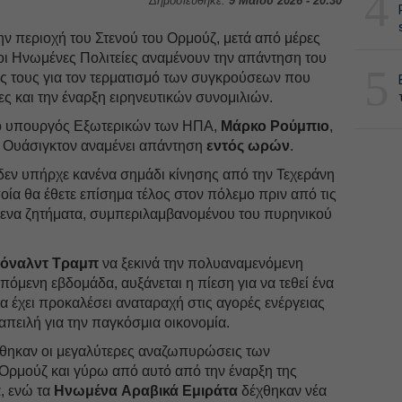
4
Δημοσιεύθηκε:
9 Μαΐου 2026 - 20:30
ην περιοχή του Στενού του Ορμούζ, μετά από μέρες
ι Ηνωμένες Πολιτείες αναμένουν την απάντηση του
5
εις τους για τον τερματισμό των συγκρούσεων που
 και την έναρξη ειρηνευτικών συνομιλιών.
, ο υπουργός Εξωτερικών των ΗΠΑ,
Μάρκο
Ρούμπιο
,
η Ουάσιγκτον αναμένει απάντηση
εντός ωρών
.
δεν υπήρχε κανένα σημάδι κίνησης από την Τεχεράνη
ποία θα έθετε επίσημα τέλος στον πόλεμο πριν από τις
όμενα ζητήματα, συμπεριλαμβανομένου του πυρηνικού
όναλντ Τραμπ
να ξεκινά την πολυαναμενόμενη
πόμενη εβδομάδα, αυξάνεται η πίεση για να τεθεί ένα
α έχει προκαλέσει αναταραχή στις αγορές ενέργειας
απειλή για την παγκόσμια οικονομία.
ιώθηκαν οι μεγαλύτερες αναζωπυρώσεις των
Ορμούζ και γύρω από αυτό από την έναρξη της
α, ενώ τα
Ηνωμένα
Αραβικά
Εμιράτα
δέχθηκαν νέα