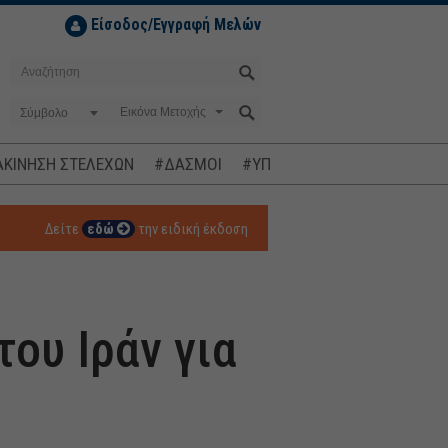
Είσοδος/Εγγραφή Μελών
Σύμβολο
ΚΙΝΗΣΗ ΣΤΕΛΕΧΩΝ
#ΔΑΣΜΟΙ
#ΥΠΟΚΛΟΠΕΣ
#ΠΛΗΘΩΡΙΣΜ
Δείτε
εδώ
την ειδική έκδοση
ου Ιράν για