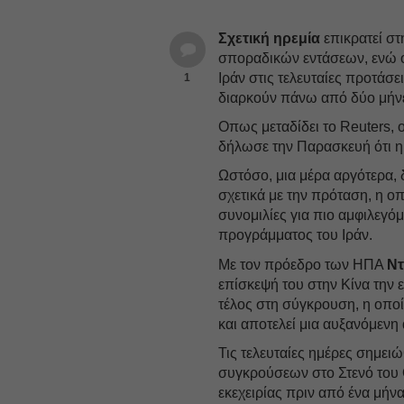
Σχετική ηρεμία
επικρατεί στ
σποραδικών εντάσεων, ενώ ο
Ιράν στις τελευταίες προτάσ
1
διαρκούν πάνω από δύο μήνες
Οπως μεταδίδει το Reuters
δήλωσε την Παρασκευή ότι 
Ωστόσο, μια μέρα αργότερα, 
σχετικά με την πρόταση, η ο
συνομιλίες για πιο αμφιλεγ
προγράμματος του Ιράν.
Με τον πρόεδρο των ΗΠΑ
Ντ
επίσκεψή του στην Κίνα την ε
τέλος στη σύγκρουση, η οποί
και αποτελεί μια αυξανόμενη 
Τις τελευταίες ημέρες σημε
συγκρούσεων στο Στενό του 
εκεχειρίας πριν από ένα μήν