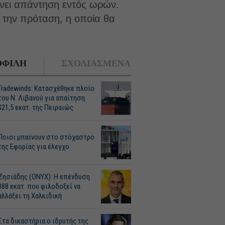
νει απάντηση εντός ωρών.
 την πρόταση, η οποία θα
ΦΙΛΗ
ΣΧΟΛΙΑΣΜΕΝΑ
Tradewinds: Κατασχέθηκε πλοίο
του Ν. Λιβανού για απαίτηση
$21,5 εκατ. της Πειραιώς
Ποιοι μπαίνουν στο στόχαστρο
της Εφορίας για έλεγχο
Ζησιάδης (ONYX): Η επένδυση
388 εκατ. που φιλοδοξεί να
αλλάξει τη Χαλκιδική
Στα δικαστήρια ο ιδρυτής της