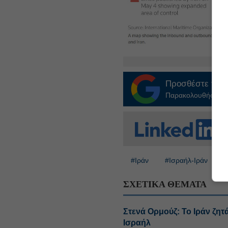
Προσθέστε το
E
Παρακολουθήστε τις
#Ιράν
#Ισραήλ-Ιράν
#
ΣΧΕΤΙΚΑ ΘΕΜΑΤΑ
Στενά Ορμούζ: Το Ιράν ζη
Ισραήλ