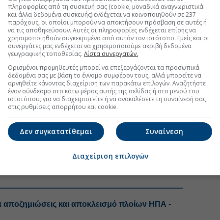
πληροφορίες από τη συσκευή σας (cookie, μοναδικά αναγνωριστικά
και άλλα δεδομένα συσκευής) ενδέχεται να κοινοποιηθούν σε 237
παρόχους, οι οποίοι μπορούν να αποκτήσουν πρόσβαση σε αυτές ή
να τις αποθηκεύσουν. Αυτές οι πληροφορίες ενδέχεται επίσης να
χρησιμοποιηθούν συγκεκριμένα από αυτόν τον ιστότοπο. Εμείς και οι
συνεργάτες μας ενδέχεται να χρησιμοποιούμε ακριβή δεδομένα
γεωγραφικής τοποθεσίας.
Λίστα συνεργατών.
Ορισμένοι προμηθευτές μπορεί να επεξεργάζονται τα προσωπικά
δεδομένα σας με βάση το έννομο συμφέρον τους, αλλά μπορείτε να
uro2day.gr
στο
Google Discover!
αρνηθείτε κάνοντας διαχείριση των παρακάτω επιλογών. Αναζητήστε
έναν σύνδεσμο στο κάτω μέρος αυτής της σελίδας ή στο μενού του
 εξελίξεις με την υπογραφη εγκυρότητας του Euro2day.gr
ιστοτόπου, για να διαχειριστείτε ή να ανακαλέσετε τη συναίνεσή σας
στις ρυθμίσεις απορρήτου και cookie.
FOLLOW US
Δεν συγκατατίθεμαι
Συναίνεση
Ακολουθήστε τη σελίδα του
Euro2day.gr
στο
Linkedin
ΗΠΑ - Ιράν
Διαχείριση επιλογών
τά αποζημιώσεις και αποκλεισμό πλοίων ΗΠΑ -