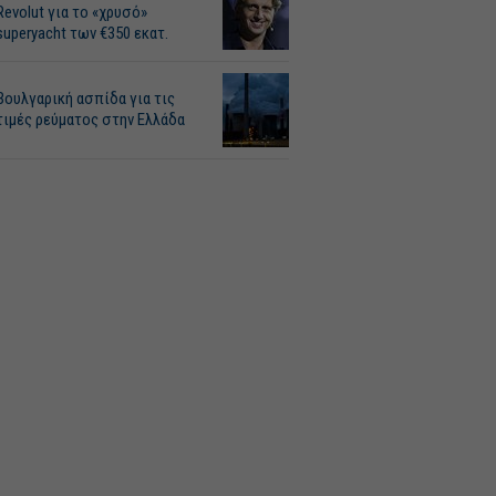
Revolut για το «χρυσό»
superyacht των €350 εκατ.
Βουλγαρική ασπίδα για τις
τιμές ρεύματος στην Ελλάδα