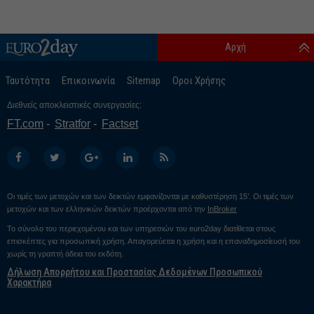
Αρχή
Ταυτότητα
Επικοινωνία
Sitemap
Οροι Χρήσης
Διεθνείς αποκλειστικές συνεργασίες:
FT.com
Stratfor
Factset
Οι τιμές των μετοχών και των δεικτών εμφανίζονται με καθυστέρηση 15’. Οι τιμές των
μετοχών και των ελληνικών δεικτών προέρχονται από την
InBroker
Το σύνολο του περιεχομένου και των υπηρεσιών του euro2day διατίθεται στους
επισκέπτες για προσωπική χρήση. Απαγορεύεται η χρήση και η επαναδημοσίευσή του
χωρίς τη γραπτή άδεια του εκδότη.
Δήλωση Απορρήτου και Προστασίας Δεδομένων Προσωπικού
Χαρακτήρα