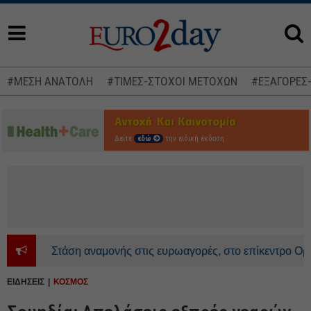
#ΜΕΣΗ ΑΝΑΤΟΛΗ
#ΤΙΜΕΣ-ΣΤΟΧΟΙ ΜΕΤΟΧΩΝ
#ΕΞΑΓΟΡΕΣ
Δείτε
εδώ
την ειδική έκδοση
Στάση αναμονής στις ευρωαγορές, στο επίκεντρο Ορμούζ 
ΕΙΔΗΣΕΙΣ
ΚΟΣΜΟΣ