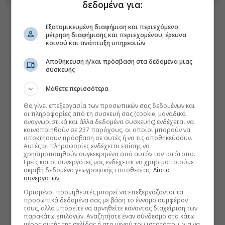
δεδομένα για:
Εξατομικευμένη διαφήμιση και περιεχόμενο,
μέτρηση διαφήμισης και περιεχομένου, έρευνα
κοινού και ανάπτυξη υπηρεσιών
Αποθήκευση ή/και πρόσβαση στα δεδομένα μιας
συσκευής
Μάθετε περισσότερα
Θα γίνει επεξεργασία των προσωπικών σας δεδομένων και
οι πληροφορίες από τη συσκευή σας (cookie, μοναδικά
αναγνωριστικά και άλλα δεδομένα συσκευής) ενδέχεται να
κοινοποιηθούν σε 237 παρόχους, οι οποίοι μπορούν να
αποκτήσουν πρόσβαση σε αυτές ή να τις αποθηκεύσουν.
Αυτές οι πληροφορίες ενδέχεται επίσης να
χρησιμοποιηθούν συγκεκριμένα από αυτόν τον ιστότοπο.
Εμείς και οι συνεργάτες μας ενδέχεται να χρησιμοποιούμε
ακριβή δεδομένα γεωγραφικής τοποθεσίας.
Λίστα
συνεργατών.
Ορισμένοι προμηθευτές μπορεί να επεξεργάζονται τα
προσωπικά δεδομένα σας με βάση το έννομο συμφέρον
τους, αλλά μπορείτε να αρνηθείτε κάνοντας διαχείριση των
παρακάτω επιλογών. Αναζητήστε έναν σύνδεσμο στο κάτω
μέρος αυτής της σελίδας ή στο μενού του ιστοτόπου, για να