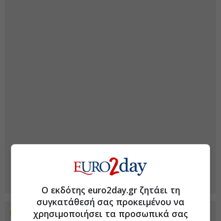
Ο εκδότης euro2day.gr ζητάει τη
συγκατάθεσή σας προκειμένου να
χρησιμοποιήσει τα προσωπικά σας
Προσθέστε το euro2day.gr στο Discover