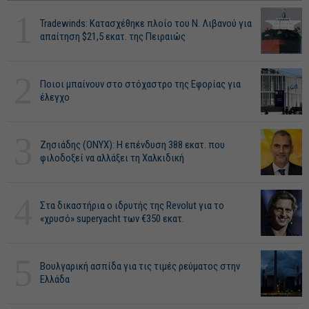
1
Tradewinds: Κατασχέθηκε πλοίο του Ν. Λιβανού για
απαίτηση $21,5 εκατ. της Πειραιώς
2
Ποιοι μπαίνουν στο στόχαστρο της Εφορίας για
έλεγχο
3
Ζησιάδης (ONYX): Η επένδυση 388 εκατ. που
φιλοδοξεί να αλλάξει τη Χαλκιδική
4
Στα δικαστήρια ο ιδρυτής της Revolut για το
«χρυσό» superyacht των €350 εκατ.
5
Βουλγαρική ασπίδα για τις τιμές ρεύματος στην
Ελλάδα