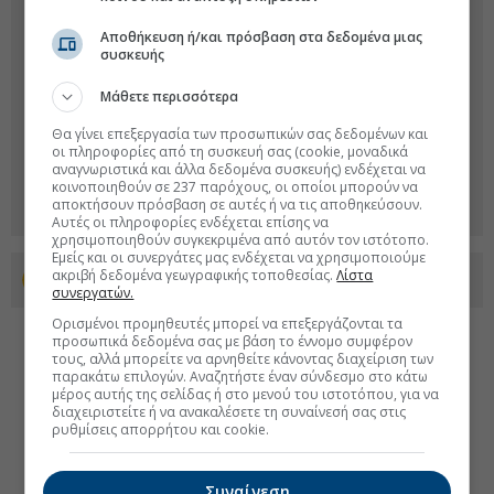
Αποθήκευση ή/και πρόσβαση στα δεδομένα μιας
συσκευής
Μάθετε περισσότερα
Θα γίνει επεξεργασία των προσωπικών σας δεδομένων και
οι πληροφορίες από τη συσκευή σας (cookie, μοναδικά
αναγνωριστικά και άλλα δεδομένα συσκευής) ενδέχεται να
κοινοποιηθούν σε 237 παρόχους, οι οποίοι μπορούν να
αποκτήσουν πρόσβαση σε αυτές ή να τις αποθηκεύσουν.
Αυτές οι πληροφορίες ενδέχεται επίσης να
χρησιμοποιηθούν συγκεκριμένα από αυτόν τον ιστότοπο.
Εμείς και οι συνεργάτες μας ενδέχεται να χρησιμοποιούμε
ακριβή δεδομένα γεωγραφικής τοποθεσίας.
Λίστα
Προσθέστε το euro2day.gr στο Discover
συνεργατών.
Ορισμένοι προμηθευτές μπορεί να επεξεργάζονται τα
προσωπικά δεδομένα σας με βάση το έννομο συμφέρον
τους, αλλά μπορείτε να αρνηθείτε κάνοντας διαχείριση των
παρακάτω επιλογών. Αναζητήστε έναν σύνδεσμο στο κάτω
μέρος αυτής της σελίδας ή στο μενού του ιστοτόπου, για να
διαχειριστείτε ή να ανακαλέσετε τη συναίνεσή σας στις
ρυθμίσεις απορρήτου και cookie.
Συναίνεση