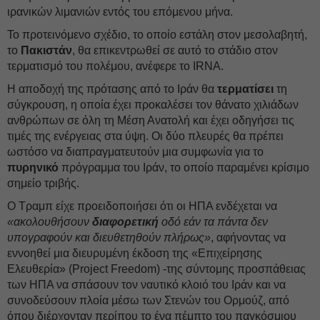
ιρανικών λιμανιών εντός του επόμενου μήνα.
Το προτεινόμενο σχέδιο, το οποίο εστάλη στον μεσολαβητή,
το
Πακιστάν
, θα επικεντρωθεί σε αυτό το στάδιο στον
τερματισμό του πολέμου, ανέφερε το IRNA.
Η αποδοχή της πρότασης από το Ιράν θα
τερματίσει
τη
σύγκρουση, η οποία έχει προκαλέσει τον θάνατο χιλιάδων
ανθρώπων σε όλη τη Μέση Ανατολή και έχει οδηγήσει τις
τιμές της ενέργειας στα ύψη. Οι δύο πλευρές θα πρέπει
ωστόσο να διαπραγματευτούν μια συμφωνία για το
πυρηνικό
πρόγραμμα του Ιράν, το οποίο παραμένει κρίσιμο
σημείο τριβής.
Ο Τραμπ είχε προειδοποιήσει ότι οι ΗΠΑ ενδέχεται να
«ακολουθήσουν
διαφορετική
οδό εάν τα πάντα δεν
υπογραφούν και διευθετηθούν πλήρως»
, αφήνοντας να
εννοηθεί μια διευρυμένη έκδοση της «Επιχείρησης
Ελευθερία» (Project Freedom) -της σύντομης προσπάθειας
των ΗΠΑ να σπάσουν τον ναυτικό κλοιό του Ιράν και να
συνοδεύσουν πλοία μέσω των Στενών του Ορμούζ, από
όπου διέρχονταν περίπου το ένα πέμπτο του παγκόσμιου