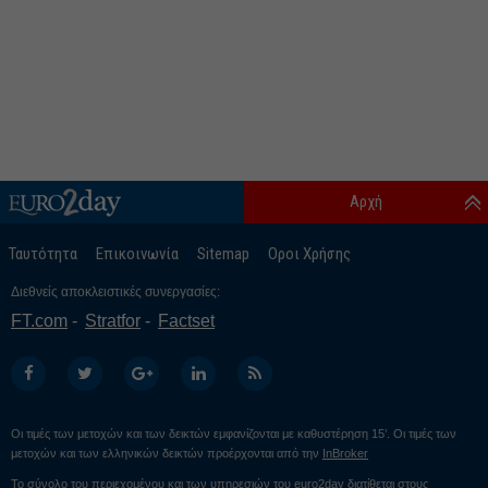
Αρχή
Ταυτότητα
Επικοινωνία
Sitemap
Οροι Χρήσης
Διεθνείς αποκλειστικές συνεργασίες:
FT.com
Stratfor
Factset
Οι τιμές των μετοχών και των δεικτών εμφανίζονται με καθυστέρηση 15’. Οι τιμές των
μετοχών και των ελληνικών δεικτών προέρχονται από την
InBroker
Το σύνολο του περιεχομένου και των υπηρεσιών του euro2day διατίθεται στους