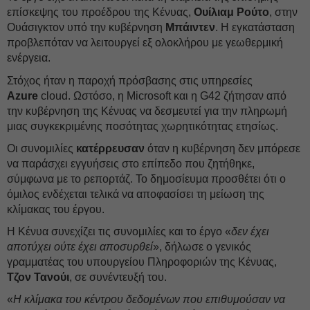
επίσκεψης του προέδρου της Κένυας,
Ουίλιαμ Ρούτο
, στην
Ουάσιγκτον υπό την κυβέρνηση
Μπάιντεν
. Η εγκατάσταση
προβλεπόταν να λειτουργεί εξ ολοκλήρου με γεωθερμική
ενέργεια.
Στόχος ήταν η παροχή πρόσβασης στις υπηρεσίες
Azure
cloud. Ωστόσο, η Microsoft και η G42 ζήτησαν από
την κυβέρνηση της Κένυας να δεσμευτεί για την πληρωμή
μιας συγκεκριμένης ποσότητας χωρητικότητας ετησίως.
Οι συνομιλίες
κατέρρευσαν
όταν η κυβέρνηση δεν μπόρεσε
να παράσχει εγγυήσεις στο επίπεδο που ζητήθηκε,
σύμφωνα με το ρεπορτάζ. Το δημοσίευμα προσθέτει ότι ο
όμιλος ενδέχεται τελικά να αποφασίσει τη μείωση της
κλίμακας του έργου.
Η Κένυα συνεχίζει τις συνομιλίες και το έργο «
δεν έχει
αποτύχει ούτε έχει αποσυρθεί
», δήλωσε ο γενικός
γραμματέας του υπουργείου Πληροφοριών της Κένυας,
Τζον Τανούι
, σε συνέντευξή του.
«
Η κλίμακα του κέντρου δεδομένων που επιθυμούσαν να