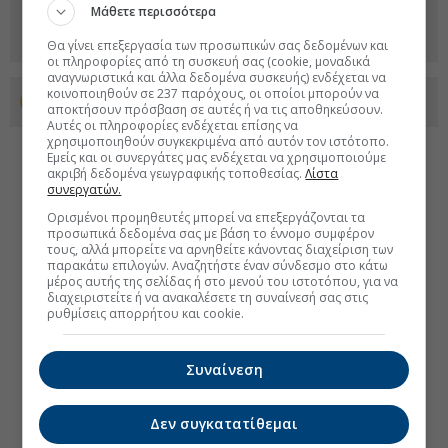
Μάθετε περισσότερα
Θα γίνει επεξεργασία των προσωπικών σας δεδομένων και
οι πληροφορίες από τη συσκευή σας (cookie, μοναδικά
αναγνωριστικά και άλλα δεδομένα συσκευής) ενδέχεται να
κοινοποιηθούν σε 237 παρόχους, οι οποίοι μπορούν να
Προσθέστε το euro2day.gr στο Discover
αποκτήσουν πρόσβαση σε αυτές ή να τις αποθηκεύσουν.
Αυτές οι πληροφορίες ενδέχεται επίσης να
χρησιμοποιηθούν συγκεκριμένα από αυτόν τον ιστότοπο.
Εμείς και οι συνεργάτες μας ενδέχεται να χρησιμοποιούμε
ακριβή δεδομένα γεωγραφικής τοποθεσίας.
Λίστα
συνεργατών.
Ορισμένοι προμηθευτές μπορεί να επεξεργάζονται τα
προσωπικά δεδομένα σας με βάση το έννομο συμφέρον
τους, αλλά μπορείτε να αρνηθείτε κάνοντας διαχείριση των
παρακάτω επιλογών. Αναζητήστε έναν σύνδεσμο στο κάτω
μέρος αυτής της σελίδας ή στο μενού του ιστοτόπου, για να
διαχειριστείτε ή να ανακαλέσετε τη συναίνεσή σας στις
ρυθμίσεις απορρήτου και cookie.
Συναίνεση
Δεν συγκατατίθεμαι