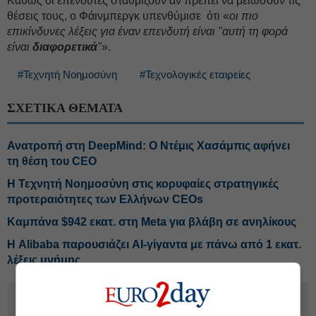
Καθώς οι επενδυτές σταθμίζουν αν πρέπει να μειώσουν τις
θέσεις τους, ο Φάινμπεργκ υπενθύμισε ότι «
οι πιο
επικίνδυνες λέξεις για έναν επενδυτή είναι "αυτή τη φορά
είναι
διαφορετικά
"
».
#Τεχνητή Νοημοσύνη
#Τεχνολογικές εταιρείες
ΣΧΕΤΙΚΑ ΘΕΜΑΤΑ
Ανατροπή στη DeepMind: Ο Ντέμις Χασάμπις αφήνει
τη θέση του CEO
Η Τεχνητή Νοημοσύνη στις κορυφαίες στρατηγικές
προτεραιότητες των Ελλήνων CEOs
Καμπάνα $942 εκατ. στη Meta για βλάβη σε ανηλίκους
Η Alibaba παρουσιάζει AI-γίγαντα με πάνω από 1 εκατ.
λέξεις μνήμης