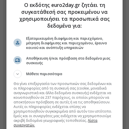
Ο εκδότης euro2day.gr ζητάει τη
συγκατάθεσή σας προκειμένου να
χρησιμοποιήσει τα προσωπικά σας
δεδομένα για:
Εξατομικευμένη διαφήμιση και περιεχόμενο,
μέτρηση διαφήμισης και περιεχομένου, έρευνα
κοινού και ανάπτυξη υπηρεσιών
Αποθήκευση ή/και πρόσβαση στα δεδομένα μιας
συσκευής
Μάθετε περισσότερα
Θα γίνει επεξεργασία των προσωπικών σας δεδομένων και
οι πληροφορίες από τη συσκευή σας (cookie, μοναδικά
αναγνωριστικά και άλλα δεδομένα συσκευής) ενδέχεται να
κοινοποιηθούν σε 237 παρόχους, οι οποίοι μπορούν να
αποκτήσουν πρόσβαση σε αυτές ή να τις αποθηκεύσουν.
Αυτές οι πληροφορίες ενδέχεται επίσης να
χρησιμοποιηθούν συγκεκριμένα από αυτόν τον ιστότοπο.
Εμείς και οι συνεργάτες μας ενδέχεται να χρησιμοποιούμε
ακριβή δεδομένα γεωγραφικής τοποθεσίας.
Λίστα
συνεργατών.