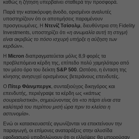
καθώς η ζήτηση υπερβαίνει σταθερά την προσφορά.
Παρά την κατακόρυφη άνοδο, ορισμένοι αναλυτές
υποστηρίζουν ότι οι αποτιμήσεις παραμένουν
προσγειωμένες. Η
Ντενίζ Τσίσολμ
, διευθύντρια στη Fidelity
Investments, υποστηρίζει ότι «
η ανωμαλία αυτή τη στιγμή
είναι ακριβώς το πόσο ισχυρή υπήρξε η αύξηση των
κερδών
».
Η
Micron
διαπραγματεύεται μόλις 8,9 φορές τα
προβλεπόμενα κέρδη της, επίπεδο πολύ χαμηλότερο από
τον μέσο όρο του δείκτη
S&P 500
. Ωστόσο, η ένταση της
κίνησης ανησυχεί ορισμένους βετεράνους επενδυτές.
Ο
Πίτερ Φάινμπεργκ
, συνταξιούχος δικηγόρος και
επενδυτής, περιέγραψε τα κέρδη ως «
κάπως
σουρεαλιστικά
», σημειώνοντας ότι «
το πάρτι είναι στα
καλύτερά του περίπου μισή ώρα πριν το κλείσει η
αστυνομία
».
Ενώ οι κατασκευαστές αγωνίζονται να επεκτείνουν την
παραγωγή, οι επίμονες αναταράξεις στην αλυσίδα
εφοδιασμού υποδηλώνουν ότι οι ελλείψεις θα μπορούσαν