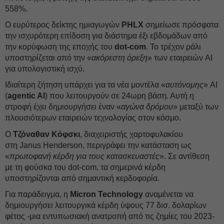
558%.
Ο ευρύτερος δείκτης ημιαγωγών
PHLX
σημείωσε πρόσφατα
την ισχυρότερη επίδοση για διάστημα έξι εβδομάδων από
την κορύφωση της εποχής του
dot-com
. Το τρέχον ράλι
υποστηρίζεται από την «
ακόρεστη όρεξη
» των εταιρειών AI
για υπολογιστική ισχύ.
Ιδιαίτερη ζήτηση υπάρχει για τα νέα μοντέλα «
αυτόνομης
» AI
(
agentic AI
) που λειτουργούν σε 24ωρη βάση. Αυτή η
στροφή έχει δημιουργήσει έναν «
αγώνα δρόμου
» μεταξύ των
πλουσιότερων εταιρειών τεχνολογίας στον κόσμο.
Ο
Τζόναθαν Κόφσκι
, διαχειριστής χαρτοφυλακίου
στη Janus Henderson, περιγράφει την κατάσταση ως
«
πρωτοφανή κέρδη για τους κατασκευαστές
». Σε αντίθεση
με τη φούσκα του dot-com, τα σημερινά κέρδη
υποστηρίζονται από σημαντική κερδοφορία.
Για παράδειγμα, η
Micron Technology
αναμένεται να
δημιουργήσει λειτουργικά κέρδη ύψους 77 δισ. δολαρίων
φέτος -μια εντυπωσιακή ανατροπή από τις ζημίες του 2023-