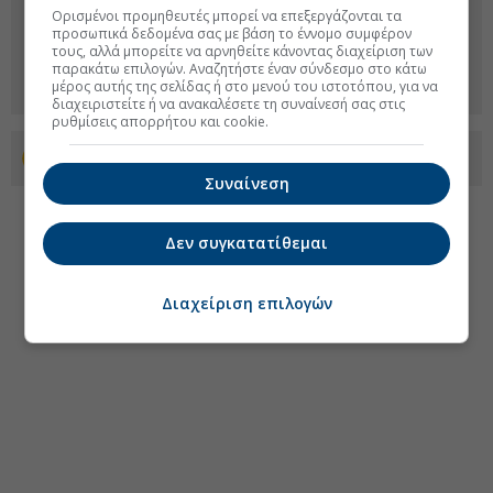
Ορισμένοι προμηθευτές μπορεί να επεξεργάζονται τα
προσωπικά δεδομένα σας με βάση το έννομο συμφέρον
τους, αλλά μπορείτε να αρνηθείτε κάνοντας διαχείριση των
παρακάτω επιλογών. Αναζητήστε έναν σύνδεσμο στο κάτω
μέρος αυτής της σελίδας ή στο μενού του ιστοτόπου, για να
διαχειριστείτε ή να ανακαλέσετε τη συναίνεσή σας στις
ρυθμίσεις απορρήτου και cookie.
Προσθέστε το euro2day.gr στο Discover
Συναίνεση
Δεν συγκατατίθεμαι
Διαχείριση επιλογών