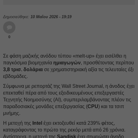
Δημοσιεύθηκε:
10 Μαΐου 2026 - 19:19
0
Σε φάση μαζικής ανόδου τύπου «melt-up»
έχει εισέλθει η
παγκόσμια βιομηχανία
ημιαγωγών
, προσθέτοντας περίπου
3,8 τρισ. δολάρια
σε χρηματιστηριακή αξία τις τελευταίες έξι
εβδομάδες.
Σύμφωνα με ρεπορτάζ της Wall Street Journal, η άνοδος έχει
επεκταθεί πέρα από τους εξειδικευμένους επεξεργαστές
Τεχνητής Νοημοσύνης (AI), συμπεριλαμβάνοντας πλέον τις
παραδοσιακές μονάδες επεξεργασίας (
CPU
) και τα τσιπ
μνήμης.
Η μετοχή της
Intel
έχει εκτοξευθεί κατά 239% φέτος,
καταγράφοντας το πρώτο της ρεκόρ μετά από 26 χρόνια.
Αντίστοιχα, η μετοχή της
Sandisk
έχει σημειώσει άνοδο