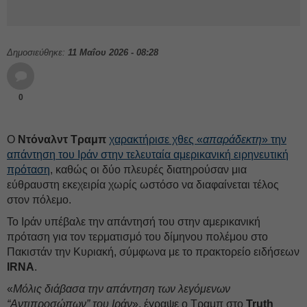
Δημοσιεύθηκε:
11 Μαΐου 2026 - 08:28
0
Ο
Ντόναλντ Τραμπ
χαρακτήρισε χθες «
απαράδεκτη
» την
απάντηση του Ιράν στην τελευταία αμερικανική ειρηνευτική
πρόταση
, καθώς οι δύο πλευρές διατηρούσαν μια
εύθραυστη εκεχειρία χωρίς ωστόσο να διαφαίνεται τέλος
στον πόλεμο.
Το Ιράν υπέβαλε την απάντησή του στην αμερικανική
πρόταση για τον τερματισμό του δίμηνου πολέμου στο
Πακιστάν την Κυριακή, σύμφωνα με το πρακτορείο ειδήσεων
IRNA
.
«
Μόλις διάβασα την απάντηση των λεγόμενων
“Αντιπροσώπων” του Ιράν
», έγραψε ο Τραμπ στο
Truth