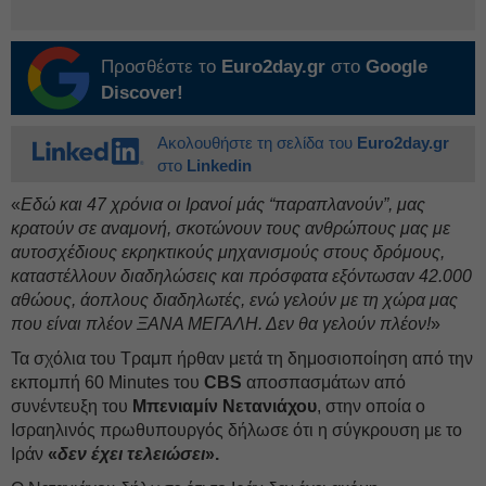
Προσθέστε το
Euro2day.gr
στο
Google
Discover!
Ακολουθήστε τη σελίδα του
Euro2day.gr
στο
Linkedin
«
Εδώ και 47 χρόνια οι Ιρανοί μάς “παραπλανούν”, μας
κρατούν σε αναμονή, σκοτώνουν τους ανθρώπους μας με
αυτοσχέδιους εκρηκτικούς μηχανισμούς στους δρόμους,
καταστέλλουν διαδηλώσεις και πρόσφατα εξόντωσαν 42.000
αθώους, άοπλους διαδηλωτές, ενώ γελούν με τη χώρα μας
που είναι πλέον ΞΑΝΑ ΜΕΓΑΛΗ. Δεν θα γελούν πλέον!
»
Τα σχόλια του Τραμπ ήρθαν μετά τη δημοσιοποίηση από την
εκπομπή 60 Minutes του
CBS
αποσπασμάτων από
συνέντευξη του
Μπενιαμίν Νετανιάχου
, στην οποία ο
Ισραηλινός πρωθυπουργός δήλωσε ότι η σύγκρουση με το
Ιράν
«
δεν έχει τελειώσει
».