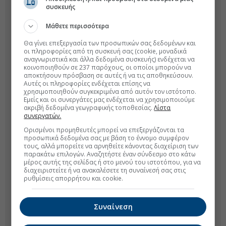
συσκευής
Μάθετε περισσότερα
Θα γίνει επεξεργασία των προσωπικών σας δεδομένων και
οι πληροφορίες από τη συσκευή σας (cookie, μοναδικά
αναγνωριστικά και άλλα δεδομένα συσκευής) ενδέχεται να
κοινοποιηθούν σε 237 παρόχους, οι οποίοι μπορούν να
αποκτήσουν πρόσβαση σε αυτές ή να τις αποθηκεύσουν.
Αυτές οι πληροφορίες ενδέχεται επίσης να
χρησιμοποιηθούν συγκεκριμένα από αυτόν τον ιστότοπο.
Εμείς και οι συνεργάτες μας ενδέχεται να χρησιμοποιούμε
ακριβή δεδομένα γεωγραφικής τοποθεσίας.
Λίστα
συνεργατών.
Ορισμένοι προμηθευτές μπορεί να επεξεργάζονται τα
προσωπικά δεδομένα σας με βάση το έννομο συμφέρον
τους, αλλά μπορείτε να αρνηθείτε κάνοντας διαχείριση των
παρακάτω επιλογών. Αναζητήστε έναν σύνδεσμο στο κάτω
μέρος αυτής της σελίδας ή στο μενού του ιστοτόπου, για να
διαχειριστείτε ή να ανακαλέσετε τη συναίνεσή σας στις
ρυθμίσεις απορρήτου και cookie.
Συναίνεση