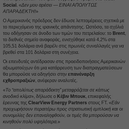
Social
. «
Δεν μου αρέσει — ΕΙΝΑΙ ΑΠΟΛΥΤΩΣ
ΑΠΑΡΑΔΕΚΤΗ!
»
Ο Αμερικανός πρόεδρος δεν έδωσε λεπτομέρειες σχετικά με
το περιεχόμενο της ιρανικής απάντησης. Ωστόσο, τα σχόλιά
του οδήγησαν σε άνοδο των τιμών του πετρελαίου: το
Brent
,
το διεθνές σημείο αναφοράς, ενισχύθηκε κατά 4,2% στα
105,51 δολάρια ανά βαρέλι στις πρωινές συναλλαγές για να
βρεθεί στα 101 δολάρια στη συνέχεια.
Οι επενδυτές αντέδρασαν στις προειδοποιήσεις Αμερικανών
αξιωματούχων ότι μια κατάρρευση των διαπραγματεύσεων
θα μπορούσε να οδηγήσει στην
επανέναρξη
εχθροπραξιών
, ανέφεραν αναλυτές.
«
Το “απολύτως απαράδεκτη” μεταφράζεται σε κάπως
ανοδικό κλίμα
», δήλωσε ο
Κέβιν Μπουκ
, επικεφαλής
έρευνας της
ClearView Energy Partners
στους FT. «
Εάν
προχωρήσουν περαιτέρω προς στρατιωτική εμπλοκή και οι
συνομιλίες δεν επαναληφθούν, οι τιμές θα μπορούσαν να
κινηθούν πολύ υψηλότερα.
»