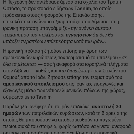
Η Τεχεράνη δεν αντέδρασε άμεσα στα σχόλια του Τραμπ.
Ωστόσο, το πρακτορείο ειδήσεων
Tasnim
, το οποίο
πρόσκειται στους Φρουρούς της Επανάστασης,
επικαλέστηκε ανώνυμο αξιωματούχο που δήλωσε ότι η
ιρανική πρόταση υπογράμμιζε «
την ανάγκη άμεσου
τερματισμού του πολέμου και
εγγυήσεων
ότι δεν θα
υπάρξει περαιτέρω επιθετικότητα κατά του Ιράν
».
Η ιρανική πρόταση ζητούσε επίσης την άρση των
αμερικανικών κυρώσεων, τον τερματισμό του πολέμου «
σε
όλα τα μέτωπα
» — σαφή αναφορά στα ισραηλινά πλήγματα
στον Λίβανο — καθώς και «
τη διαχείριση
» των Στενών του
Ορμούζ από το Ιράν. Ζητούσε επίσης τον τερματισμό του
αμερικανικού αποκλεισμού
στις ιρανικές εισαγωγές και
εξαγωγές μέσω των νότιων λιμενικών πόλεων της χώρας,
σύμφωνα με το Tasnim.
Παράλληλα, ανέφερε ότι το Ιράν επιδιώκει
αναστολή 30
ημερών
των πετρελαϊκών κυρώσεων, κατά τη διάρκεια της
οποίας θα μπορούσαν να αποδεσμευθούν τα παγωμένα
περιουσιακά του στοιχεία, χωρίς ωστόσο να γίνεται αναφορά
σε ιρανικές προτάσεις που να σχετίζονται με πυρηνικά