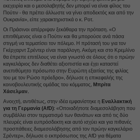
εκεχειρία και ο μεσολαβητής δεν μπορεί να είναι φίλος του
Πούτιν - θα πρέπει άλλωστε να γίνει αποδεκτός και από την
Ουκρανία», είπε χαρακτηριστικά ο κ. Ροτ.
Οι Πράσινοι απέρριψαν ξεκάθαρα την πρόταση. «Ο
επιτιθέμενος είναι ο Πούτιν και θα μπορούσε ανά πάσα
στιγμή να τερματίσει τον πόλεμο. Η πρότασή του για τον
Γκέρχαρντ Σρέντερ είναι παράλογη. Ακόμη και στο Κρεμλίνο
θα έπρεπε επιτέλους να είναι γνωστό σε όλους ότι ο πρώην
καγκελάριος δεν διαθέτει αξιοπιστία και έχει καταστεί
ανεπιθύμητο πρόσωπο στην Ευρώπη εξαιτίας της φιλίας
του με τον Ρώσο πρόεδρο», δήλωσε η επικεφαλής της
κοινοβουλευτικής ομάδας του κόμματος,
Μπρίτα
Χάσελμαν.
Ανοιχτή, αντιθέτως, στην ιδέα εμφανίστηκε η
Εναλλακτική
για τη Γερμανία (AfD)
: «Οποιαδήποτε διαμεσολάβηση που
συμβάλλει στον τερματισμό των θανάτων και από τις δύο
πλευρές είναι ευπρόσδεκτη και αυτό ισχύει και για πιθανές
προσπάθειες διαμεσολάβησης από τον πρώην καγκελάριο
Σρέντερ», δήλωσε ο εκπρόσωπος της AfD για θέματα