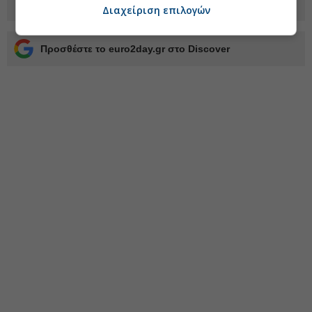
Διαχείριση επιλογών
Προσθέστε το euro2day.gr στο Discover