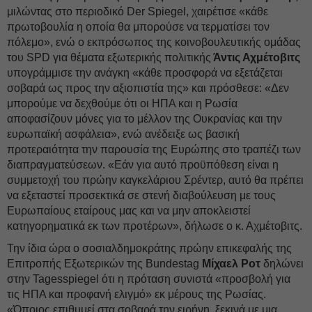
μιλώντας στο περιοδικό Der Spiegel, χαιρέτισε «κάθε
πρωτοβουλία η οποία θα μπορούσε να τερματίσει τον
πόλεμο», ενώ ο εκπρόσωπος της κοινοβουλευτικής ομάδας
του SPD για θέματα εξωτερικής πολιτικής
Άντις Αχμέτοβιτς
υπογράμμισε την ανάγκη «κάθε προσφορά να εξετάζεται
σοβαρά ως προς την αξιοπιστία της» και πρόσθεσε: «Δεν
μπορούμε να δεχθούμε ότι οι ΗΠΑ και η Ρωσία
αποφασίζουν μόνες για το μέλλον της Ουκρανίας και την
ευρωπαϊκή ασφάλεια», ενώ ανέδειξε ως βασική
προτεραιότητα την παρουσία της Ευρώπης στο τραπέζι των
διαπραγματεύσεων. «Εάν για αυτό προϋπόθεση είναι η
συμμετοχή του πρώην καγκελάριου Σρέντερ, αυτό θα πρέπει
να εξεταστεί προσεκτικά σε στενή διαβούλευση με τους
Ευρωπαίους εταίρους μας και να μην αποκλειστεί
κατηγορηματικά εκ των προτέρων», δήλωσε ο κ. Αχμέτοβιτς.
Την ίδια ώρα ο σοσιαλδημοκράτης πρώην επικεφαλής της
Επιτροπής Εξωτερικών της Bundestag
Μίχαελ Ροτ
δηλώνει
στην Tagesspiegel ότι η πρόταση συνιστά «προσβολή για
τις ΗΠΑ και προφανή ελιγμό» εκ μέρους της Ρωσίας.
«Όποιος επιθυμεί στα σοβαρά την ειρήνη, ξεκινά με μια