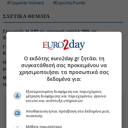
#Γερμανία πολιτική
#Ευρώπη-Ρωσία
ΣΧΕΤΙΚΑ ΘΕΜΑΤΑ
Γερμανία: Η AfD σε ιστορικό υψηλό 28% σε
δημοσκόπηση
Γερμανία: Χαρτογραφεί τα «αδύναμα σημεία» της
Κίνας
Ο εκδότης euro2day.gr ζητάει τη
H Δανία επεκτείνει τη στρατιωτική θητεία από 4 σε 11
συγκατάθεσή σας προκειμένου να
μήνες
χρησιμοποιήσει τα προσωπικά σας
Μερτς: Απαράδεκτη η προσθήκη 2.500 θέσεων
δεδομένα για:
εργασίας στους ευρωπαϊκούς θεσμούς
Εξατομικευμένη διαφήμιση και περιεχόμενο,
μέτρηση διαφήμισης και περιεχομένου, έρευνα
κοινού και ανάπτυξη υπηρεσιών
Αποθήκευση ή/και πρόσβαση στα δεδομένα μιας
συσκευής
Μάθετε περισσότερα