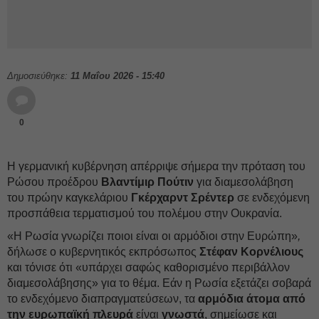
Δημοσιεύθηκε:
11 Μαΐου 2026 - 15:40
0
Η γερμανική κυβέρνηση απέρριψε σήμερα την πρόταση του
Ρώσου προέδρου
Βλαντίμιρ Πούτιν
για διαμεσολάβηση
του πρώην καγκελάριου
Γκέρχαρντ Σρέντερ
σε ενδεχόμενη
προσπάθεια τερματισμού του πολέμου στην Ουκρανία.
«Η Ρωσία γνωρίζει ποιοι είναι οι αρμόδιοι στην Ευρώπη»
,
δήλωσε ο κυβερνητικός εκπρόσωπος
Στέφαν Κορνέλιους
και τόνισε ότι «υπάρχει σαφώς καθορισμένο περιβάλλον
διαμεσολάβησης» για το θέμα. Εάν η Ρωσία εξετάζει σοβαρά
το ενδεχόμενο διαπραγματεύσεων, τα
αρμόδια
άτομα
από
την ευρωπαϊκή πλευρά
είναι
γνωστά
, σημείωσε και