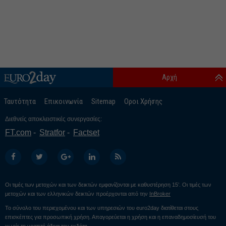
Αρχή
Ταυτότητα
Επικοινωνία
Sitemap
Οροι Χρήσης
Διεθνείς αποκλειστικές συνεργασίες:
FT.com
Stratfor
Factset
Οι τιμές των μετοχών και των δεικτών εμφανίζονται με καθυστέρηση 15’. Οι τιμές των
μετοχών και των ελληνικών δεικτών προέρχονται από την
InBroker
Το σύνολο του περιεχομένου και των υπηρεσιών του euro2day διατίθεται στους
επισκέπτες για προσωπική χρήση. Απαγορεύεται η χρήση και η επαναδημοσίευσή του