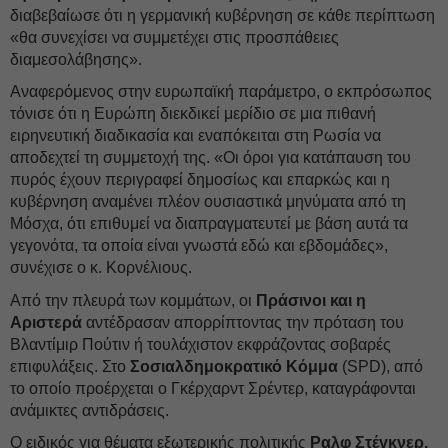
διαβεβαίωσε ότι η γερμανική κυβέρνηση σε κάθε περίπτωση
«θα συνεχίσει να συμμετέχει στις προσπάθειες
διαμεσολάβησης».
Αναφερόμενος στην ευρωπαϊκή παράμετρο, ο εκπρόσωπος
τόνισε ότι η Ευρώπη διεκδικεί μερίδιο σε μια πιθανή
ειρηνευτική διαδικασία και εναπόκειται στη Ρωσία να
αποδεχτεί τη συμμετοχή της. «Οι όροι για κατάπαυση του
πυρός έχουν περιγραφεί δημοσίως και επαρκώς και η
κυβέρνηση αναμένει πλέον ουσιαστικά μηνύματα από τη
Μόσχα, ότι επιθυμεί να διαπραγματευτεί με βάση αυτά τα
γεγονότα, τα οποία είναι γνωστά εδώ και εβδομάδες»,
συνέχισε ο κ. Κορνέλιους.
Από την πλευρά των κομμάτων, οι
Πράσινοι και η
Αριστερά
αντέδρασαν απορρίπτοντας την πρόταση του
Βλαντίμιρ Πούτιν ή τουλάχιστον εκφράζοντας σοβαρές
επιφυλάξεις. Στο
Σοσιαλδημοκρατικό Κόμμα
(SPD), από
το οποίο προέρχεται ο Γκέρχαρντ Σρέντερ, καταγράφονται
ανάμικτες αντιδράσεις.
Ο ειδικός για θέματα εξωτερικής πολιτικής
Ραλφ Στέγκνερ,