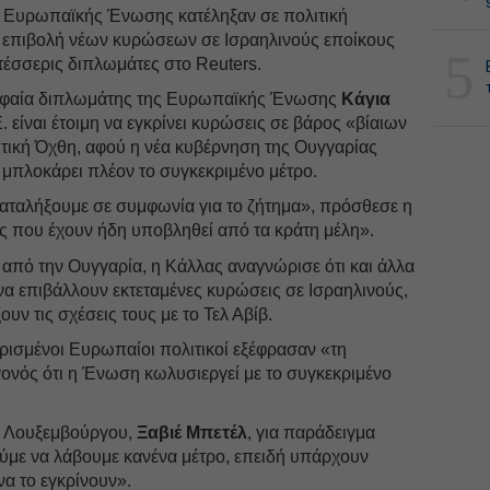
ς Ευρωπαϊκής Ένωσης κατέληξαν σε πολιτική
ν επιβολή νέων κυρώσεων σε Ισραηλινούς εποίκους
5
τέσσερις διπλωμάτες στο Reuters.
ρυφαία διπλωμάτης της Ευρωπαϊκής Ένωσης
Κάγια
Ε. είναι έτοιμη να εγκρίνει κυρώσεις σε βάρος «βίαιων
τική Όχθη, αφού η νέα κυβέρνηση της Ουγγαρίας
α μπλοκάρει πλέον το συγκεκριμένο μέτρο.
καταλήξουμε σε συμφωνία για το ζήτημα», πρόσθεσε η
 που έχουν ήδη υποβληθεί από τα κράτη μέλη».
α από την Ουγγαρία, η Κάλλας αναγνώρισε ότι και άλλα
α επιβάλλουν εκτεταμένες κυρώσεις σε Ισραηλινούς,
υν τις σχέσεις τους με το Τελ Αβίβ.
 oρισμένοι Ευρωπαίοι πολιτικοί εξέφρασαν «τη
γονός ότι η Ένωση κωλυσιεργεί με το συγκεκριμένο
υ Λουξεμβούργου,
Ξαβιέ Μπετέλ
, για παράδειγμα
ύμε να λάβουμε κανένα μέτρο, επειδή υπάρχουν
α το εγκρίνουν».