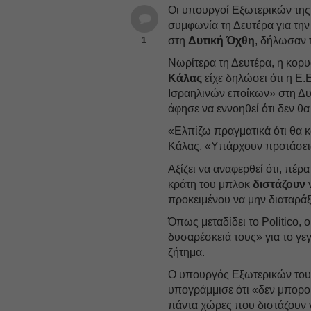
Oι υπουργοί Εξωτερικών τη
συμφωνία τη Δευτέρα για τη
στη
Δυτική Όχθη
, δήλωσαν 
1
Νωρίτερα τη Δευτέρα, η κο
Κάλας
είχε δηλώσει ότι η Ε.
Ισραηλινών εποίκων» στη Δυ
άφησε να εννοηθεί ότι δεν θ
«Ελπίζω πραγματικά ότι θα 
Κάλας. «Υπάρχουν προτάσεις
Αξίζει να αναφερθεί ότι, πέρ
κράτη του μπλοκ
διστάζουν
ν
προκειμένου να μην διαταράξο
Όπως μεταδίδει το Politico,
δυσαρέσκειά τους» για το γε
ζήτημα.
Ο υπουργός Εξωτερικών το
υπογράμμισε ότι «δεν μπορο
πάντα χώρες που διστάζουν ν