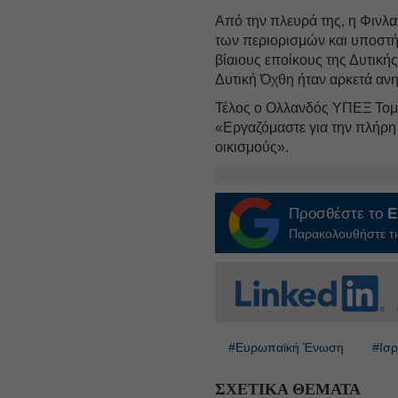
Από την πλευρά της, η Φινλ
των περιορισμών και υποστή
βίαιους εποίκους της Δυτικής
Δυτική Όχθη ήταν αρκετά ανη
Τέλος ο Ολλανδός ΥΠΕΞ Τομ 
«Εργαζόμαστε για την πλήρ
οικισμούς».
Προσθέστε το
E
Παρακολουθήστε τις
#Ευρωπαϊκή Ένωση
#Ισ
ΣΧΕΤΙΚΑ ΘΕΜΑΤΑ