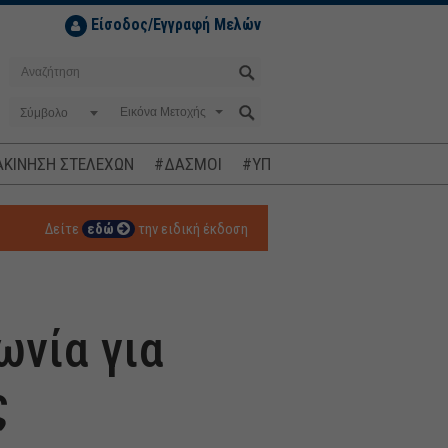
Είσοδος/Εγγραφή Μελών
Σύμβολο
ΚΙΝΗΣΗ ΣΤΕΛΕΧΩΝ
#ΔΑΣΜΟΙ
#ΥΠΟΚΛΟΠΕΣ
#ΠΛΗΘΩΡΙΣΜ
Δείτε
εδώ
την ειδική έκδοση
ωνία για
ς