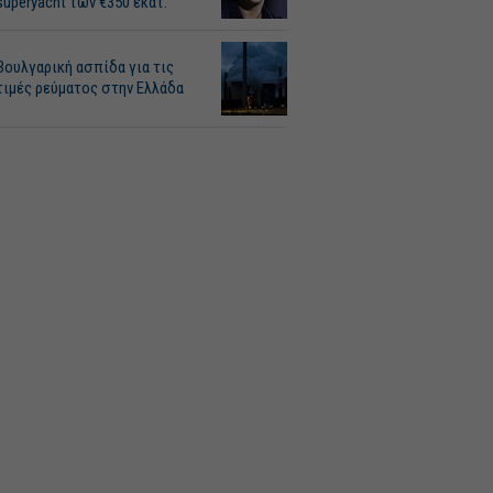
superyacht των €350 εκατ.
Βουλγαρική ασπίδα για τις
τιμές ρεύματος στην Ελλάδα