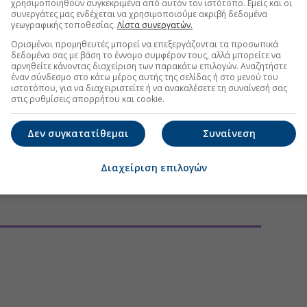
χρησιμοποιηθούν συγκεκριμένα από αυτόν τον ιστότοπο. Εμείς και οι
συνεργάτες μας ενδέχεται να χρησιμοποιούμε ακριβή δεδομένα
γεωγραφικής τοποθεσίας.
Λίστα συνεργατών.
Ορισμένοι προμηθευτές μπορεί να επεξεργάζονται τα προσωπικά
δεδομένα σας με βάση το έννομο συμφέρον τους, αλλά μπορείτε να
αρνηθείτε κάνοντας διαχείριση των παρακάτω επιλογών. Αναζητήστε
έναν σύνδεσμο στο κάτω μέρος αυτής της σελίδας ή στο μενού του
ιστοτόπου, για να διαχειριστείτε ή να ανακαλέσετε τη συναίνεσή σας
στις ρυθμίσεις απορρήτου και cookie.
Δεν συγκατατίθεμαι
Συναίνεση
Διαχείριση επιλογών