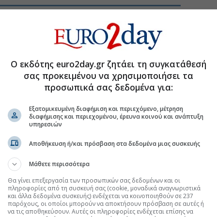
σχέδιο ΕΕ για το φόρο στο online στοίχημα
τανάστευση δοκιμάζουν τους δημοσιονομικούς
Ο εκδότης euro2day.gr ζητάει τη συγκατάθεσή
ρωσαν τις συνομιλίες για τη δημιουργία
σας προκειμένου να χρησιμοποιήσει τα
προσωπικά σας δεδομένα για:
η πρόταση Μητσοτάκη για έκτακτες αναστολές
Εξατομικευμένη διαφήμιση και περιεχόμενο, μέτρηση
διαφήμισης και περιεχομένου, έρευνα κοινού και ανάπτυξη
υπηρεσιών
Αποθήκευση ή/και πρόσβαση στα δεδομένα μιας συσκευής
.gr στο Discover
Μάθετε περισσότερα
Θα γίνει επεξεργασία των προσωπικών σας δεδομένων και οι
πληροφορίες από τη συσκευή σας (cookie, μοναδικά αναγνωριστικά
και άλλα δεδομένα συσκευής) ενδέχεται να κοινοποιηθούν σε 237
παρόχους, οι οποίοι μπορούν να αποκτήσουν πρόσβαση σε αυτές ή
να τις αποθηκεύσουν. Αυτές οι πληροφορίες ενδέχεται επίσης να