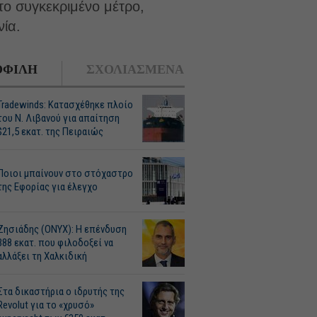
το συγκεκριμένο μέτρο,
ία.
ΦΙΛΗ
ΣΧΟΛΙΑΣΜΕΝΑ
Tradewinds: Κατασχέθηκε πλοίο
του Ν. Λιβανού για απαίτηση
$21,5 εκατ. της Πειραιώς
Ποιοι μπαίνουν στο στόχαστρο
της Εφορίας για έλεγχο
Ζησιάδης (ONYX): Η επένδυση
388 εκατ. που φιλοδοξεί να
αλλάξει τη Χαλκιδική
Στα δικαστήρια ο ιδρυτής της
Revolut για το «χρυσό»