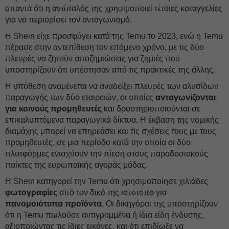
απαντά ότι η αντίπαλός της χρησιμοποιεί τέτοιες καταγγελίες
για να περιορίσει τον ανταγωνισμό.
Η Shein είχε προσφύγει κατά της Temu το 2023, ενώ η Temu
πέρασε στην αντεπίθεση τον επόμενο χρόνο, με τις δύο
πλευρές να ζητούν αποζημιώσεις για ζημιές που
υποστηρίζουν ότι υπέστησαν από τις πρακτικές της άλλης.
Η υπόθεση αναμένεται να αναδείξει πλευρές των αλυσίδων
παραγωγής των δύο εταιρειών, οι οποίες
ανταγωνίζονται
για κοινούς προμηθευτές
και δραστηριοποιούνται σε
επικαλυπτόμενα παραγωγικά δίκτυα. Η έκβαση της νομικής
διαμάχης μπορεί να επηρεάσει και τις σχέσεις τους με τους
προμηθευτές, σε μια περίοδο κατά την οποία οι δύο
πλατφόρμες ενισχύουν την πίεση στους παραδοσιακούς
παίκτες της ευρωπαϊκής αγοράς μόδας.
Η Shein κατηγορεί την Temu ότι χρησιμοποίησε χιλιάδες
φωτογραφίες
από τον δικό της ιστότοπο για
πανομοιότυπα προϊόντα
. Οι δικηγόροι της υποστηρίζουν
ότι η Temu πωλούσε αντιγραμμένα ή ίδια είδη ένδυσης,
αξιοποιώντας τις ίδιες εικόνες, και ότι επιδίωξε να