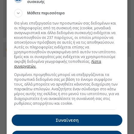
συσκευής
Μάθετε περισσότερα
Θα γίνει επεξεργασία των προσωπικών σας δεδομένων και
οι πληροφορίες από τη συσκευή σας (cookie, μοναδικά
αναγνωριστικά και άλλα δεδομένα συσκευής) ενδέχεται να
κοινοποιηθούν σε 237 παρόχους, οι οποίοι μπορούν να
αποκτήσουν πρόσβαση σε αυτές ή να τις αποθηκεύσουν.
Αυτές οι πληροφορίες ενδέχεται επίσης να
Προσθέστε το euro2day.gr στο Discover
χρησιμοποιηθούν συγκεκριμένα από αυτόν τον ιστότοπο.
Εμείς και οι συνεργάτες μας ενδέχεται να χρησιμοποιούμε
ακριβή δεδομένα γεωγραφικής τοποθεσίας.
Λίστα
συνεργατών.
Ορισμένοι προμηθευτές μπορεί να επεξεργάζονται τα
προσωπικά δεδομένα σας με βάση το έννομο συμφέρον
τους, αλλά μπορείτε να αρνηθείτε κάνοντας διαχείριση των
παρακάτω επιλογών. Αναζητήστε έναν σύνδεσμο στο κάτω
μέρος αυτής της σελίδας ή στο μενού του ιστοτόπου, για να
διαχειριστείτε ή να ανακαλέσετε τη συναίνεσή σας στις
ρυθμίσεις απορρήτου και cookie.
Συναίνεση