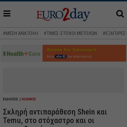
#ΜΕΣΗ ΑΝΑΤΟΛΗ
#ΤΙΜΕΣ-ΣΤΟΧΟΙ ΜΕΤΟΧΩΝ
#ΕΞΑΓΟΡΕΣ
Δείτε
εδώ
την ειδική έκδοση
ΕΙΔΗΣΕΙΣ
ΚΟΣΜΟΣ
Σκληρή αντιπαράθεση Shein και
Temu, στο στόχαστρο και οι