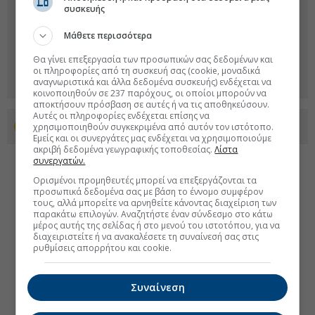
συσκευής
Μάθετε περισσότερα
Θα γίνει επεξεργασία των προσωπικών σας δεδομένων και
οι πληροφορίες από τη συσκευή σας (cookie, μοναδικά
αναγνωριστικά και άλλα δεδομένα συσκευής) ενδέχεται να
κοινοποιηθούν σε 237 παρόχους, οι οποίοι μπορούν να
αποκτήσουν πρόσβαση σε αυτές ή να τις αποθηκεύσουν.
Αυτές οι πληροφορίες ενδέχεται επίσης να
χρησιμοποιηθούν συγκεκριμένα από αυτόν τον ιστότοπο.
Προσθέστε το euro2day.gr στο Discover
Εμείς και οι συνεργάτες μας ενδέχεται να χρησιμοποιούμε
ακριβή δεδομένα γεωγραφικής τοποθεσίας.
Λίστα
συνεργατών.
Ορισμένοι προμηθευτές μπορεί να επεξεργάζονται τα
προσωπικά δεδομένα σας με βάση το έννομο συμφέρον
τους, αλλά μπορείτε να αρνηθείτε κάνοντας διαχείριση των
παρακάτω επιλογών. Αναζητήστε έναν σύνδεσμο στο κάτω
μέρος αυτής της σελίδας ή στο μενού του ιστοτόπου, για να
διαχειριστείτε ή να ανακαλέσετε τη συναίνεσή σας στις
ρυθμίσεις απορρήτου και cookie.
Συναίνεση