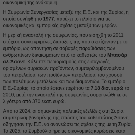
οικονομική της ανάκαμψη.
Η Συμφωνία Συνεργασίας μεταξύ της Ε.Ε. και της Συρίας, η
οποία συνήφθη το
1977
, παρέχει το πλαίσιο για τις
οικονομικές και εμπορικές σχέσεις μεταξύ των μερών.
Η μερική αναστολή της συμφωνίας, που εισήχθη το 2011
στόχευε συγκεκριμένες διατάξεις της που σχετίζονταν με το
εμπόριο, ως απάντηση σε σοβαρές παραβιάσεις των
ανθρωπίνων δικαιωμάτων από το καθεστώς του
Μπασάρ
αλ-Άσαντ
. Κάλυπτε περιορισμούς στις εισαγωγές
ορισμένων συριακών προϊόντων, συμπεριλαμβανομένου
του πετρελαίου, των προϊόντων πετρελαίου, του χρυσού,
των πολύτιμων μετάλλων και των διαμαντιών. Το εμπόριο
Ε.Ε.-Συρίας, το οποίο έφτανε περίπου τα
7,18 δισ. ευρώ
το
2010, μετά την αναστολή της συμφωνίας συρρικνώθηκε σε
λιγότερο από 370 εκατ. ευρώ.
Από το 2024, οι σημαντικές πολιτικές εξελίξεις στη Συρία,
συμπεριλαμβανομένης της πτώσης του καθεστώτος Άσαντ,
οδήγησαν την Ε.Ε. να ανανεώσει τις σχέσεις της με τη Συρία.
Το 2025, το Συμβούλιο ήρε τις οικονομικές κυρώσεις κατά