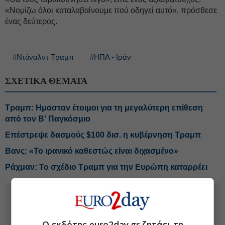
«Νομίζω όλοι καταλαβαίνουμε πού οδηγεί αυτό», πρόσθεσε
ένας δεύτερος.
#Ντόναλντ Τραμπ
#ΗΠΑ - Ιράν
ΣΧΕΤΙΚΑ ΘΕΜΑΤΑ
Τραμπ: Ημασταν έτοιμοι για τη μεγαλύτερη επίθεση
από τον Β' Παγκόσμιο
Επέστρεψε δασμούς $100 δισ. η κυβέρνηση Τραμπ
Βανς: «Το ιρανικό καθεστώς είναι διχασμένο»
Ράχμαν: Το σχέδιο Τραμπ για την Ευρώπη καταρρέει
Ο εκδότης euro2day.gr ζητάει τη