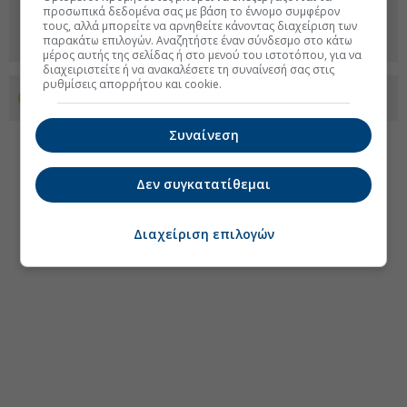
προσωπικά δεδομένα σας με βάση το έννομο συμφέρον
τους, αλλά μπορείτε να αρνηθείτε κάνοντας διαχείριση των
παρακάτω επιλογών. Αναζητήστε έναν σύνδεσμο στο κάτω
μέρος αυτής της σελίδας ή στο μενού του ιστοτόπου, για να
διαχειριστείτε ή να ανακαλέσετε τη συναίνεσή σας στις
ρυθμίσεις απορρήτου και cookie.
Προσθέστε το euro2day.gr στο Discover
Συναίνεση
Δεν συγκατατίθεμαι
Διαχείριση επιλογών