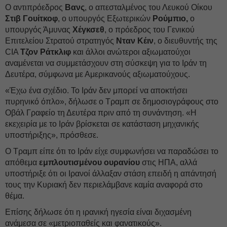
Ο αντιπρόεδρος
Βανς
, ο απεσταλμένος του Λευκού Οίκου
Στιβ Γουίτκοφ
, ο υπουργός Εξωτερικών
Ρούμπιο,
ο
υπουργός Άμυνας
Χέγκσεθ
, ο πρόεδρος του Γενικού
Επιτελείου Στρατού στρατηγός
Νταν Κέιν
, ο διευθυντής της
CIA
Τζον Ράτκλιφ
και άλλοι ανώτεροι αξιωματούχοι
αναμένεται να συμμετάσχουν στη σύσκεψη για το Ιράν τη
Δευτέρα, σύμφωνα με Αμερικανούς αξιωματούχους.
«Έχω ένα σχέδιο. Το Ιράν δεν μπορεί να αποκτήσει
πυρηνικό όπλο», δήλωσε ο Τραμπ σε δημοσιογράφους στο
Οβάλ Γραφείο τη Δευτέρα πριν από τη συνάντηση. «Η
εκεχειρία με το Ιράν βρίσκεται σε κατάσταση μηχανικής
υποστήριξης», πρόσθεσε.
Ο Τραμπ είπε ότι το Ιράν είχε συμφωνήσει να παραδώσει το
απόθεμα
εμπλουτισμένου ουρανίου
στις ΗΠΑ, αλλά
υποστήριξε ότι οι Ιρανοί άλλαξαν στάση επειδή η απάντησή
τους την Κυριακή δεν περιελάμβανε καμία αναφορά στο
θέμα.
Επίσης δήλωσε ότι η ιρανική ηγεσία είναι διχασμένη
ανάμεσα σε «μετριοπαθείς και φανατικούς».