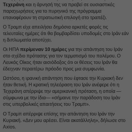
Τεχεράνη
και η άρνησή της να προβεί σε ουσιαστικές
παραχωρήσεις για το πυρηνικό της πρόγραμμα
επαναφέρουν τη στρατιωτική επιλογή στο τραπέζι.
Ο Τραμπ είχε απειλήσει δημόσια αρκετές φορές τις
τελευταίες ημέρες ότι θα βομβαρδίσει υποδομές στο Ιράν εάν
η διπλωματία αποτύχει.
Οι ΗΠΑ
περίμεναν 10 ημέρες
για την απάντηση του Ιράν
στο σχέδιο πρότασης για τον τερματισμό του πολέμου. Ο
Λευκός Οίκος ήταν αισιόδοξος ότι οι θέσεις του Ιράν θα
έδειχναν περαιτέρω πρόοδο προς μια συμφωνία.
Ωστόσο, η ιρανική απάντηση που έφτασε την Κυριακή δεν
ήταν θετική. Η κρατική τηλεόραση του Ιράν ανέφερε ότι η
Τεχεράνη απέρριψε την αμερικανική πρόταση, η οποία —
σύμφωνα με την ίδια— «σήμαινε την παράδοση του Ιράν
στις υπερβολικές απαιτήσεις του Τραμπ».
Ο Τραμπ απέρριψε επίσης την απάντηση του Ιράν την
Κυριακή. «Δεν μου αρέσει. Είναι ακατάλληλη», δήλωσε στο
Axios.