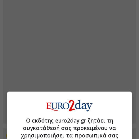
Ο εκδότης euro2day.gr ζητάει τη
συγκατάθεσή σας προκειμένου να
χρησιμοποιήσει τα προσωπικά σας
Προσθέστε το euro2day.gr στο Discover