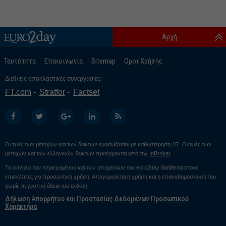
Αρχή
Ταυτότητα
Επικοινωνία
Sitemap
Οροι Χρήσης
Διεθνείς αποκλειστικές συνεργασίες:
FT.com
Stratfor
Factset
Οι τιμές των μετοχών και των δεικτών εμφανίζονται με καθυστέρηση 15’. Οι τιμές των
μετοχών και των ελληνικών δεικτών προέρχονται από την
InBroker
Το σύνολο του περιεχομένου και των υπηρεσιών του euro2day διατίθεται στους
επισκέπτες για προσωπική χρήση. Απαγορεύεται η χρήση και η επαναδημοσίευσή του
χωρίς τη γραπτή άδεια του εκδότη.
Δήλωση Απορρήτου και Προστασίας Δεδομένων Προσωπικού
Χαρακτήρα