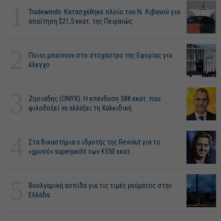
1
Tradewinds: Κατασχέθηκε πλοίο του Ν. Λιβανού για
απαίτηση $21,5 εκατ. της Πειραιώς
2
Ποιοι μπαίνουν στο στόχαστρο της Εφορίας για
έλεγχο
3
Ζησιάδης (ONYX): Η επένδυση 388 εκατ. που
φιλοδοξεί να αλλάξει τη Χαλκιδική
4
Στα δικαστήρια ο ιδρυτής της Revolut για το
«χρυσό» superyacht των €350 εκατ.
5
Βουλγαρική ασπίδα για τις τιμές ρεύματος στην
Ελλάδα