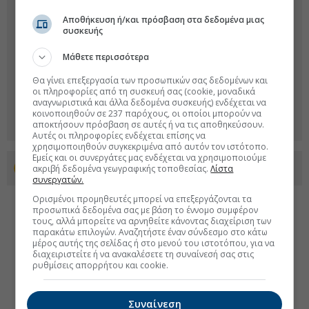
Αποθήκευση ή/και πρόσβαση στα δεδομένα μιας
συσκευής
Μάθετε περισσότερα
Θα γίνει επεξεργασία των προσωπικών σας δεδομένων και
οι πληροφορίες από τη συσκευή σας (cookie, μοναδικά
αναγνωριστικά και άλλα δεδομένα συσκευής) ενδέχεται να
κοινοποιηθούν σε 237 παρόχους, οι οποίοι μπορούν να
αποκτήσουν πρόσβαση σε αυτές ή να τις αποθηκεύσουν.
Αυτές οι πληροφορίες ενδέχεται επίσης να
χρησιμοποιηθούν συγκεκριμένα από αυτόν τον ιστότοπο.
Εμείς και οι συνεργάτες μας ενδέχεται να χρησιμοποιούμε
ακριβή δεδομένα γεωγραφικής τοποθεσίας.
Προσθέστε το euro2day.gr στο Discover
Λίστα
συνεργατών.
Ορισμένοι προμηθευτές μπορεί να επεξεργάζονται τα
προσωπικά δεδομένα σας με βάση το έννομο συμφέρον
τους, αλλά μπορείτε να αρνηθείτε κάνοντας διαχείριση των
παρακάτω επιλογών. Αναζητήστε έναν σύνδεσμο στο κάτω
μέρος αυτής της σελίδας ή στο μενού του ιστοτόπου, για να
διαχειριστείτε ή να ανακαλέσετε τη συναίνεσή σας στις
ρυθμίσεις απορρήτου και cookie.
Συναίνεση