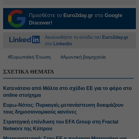
Προσθέστε το
Euro2day.gr
στο
Google
Discover!
Ακολουθήστε τη σελίδα του
Euro2day.gr
στο
Linkedin
#Ευρωπαϊκή Ένωση
#Αμυντική βιομηχανία
ΣΧΕΤΙΚΑ ΘΕΜΑΤΑ
Κατενάτσιο από Μάλτα στο σχέδιο ΕΕ για το φόρο στο
online στοίχημα
Ευρω-Νότος: Πυρκαγιές-μετανάστευση δοκιμάζουν
τους δημοσιονομικούς κανόνες
Στρατηγική επένδυση του EFA Group στη Fractal
Networx της Κύπρου
Μεταναστευτικό: Στην ΕΕ η πρόταση Μητσοτάκη για