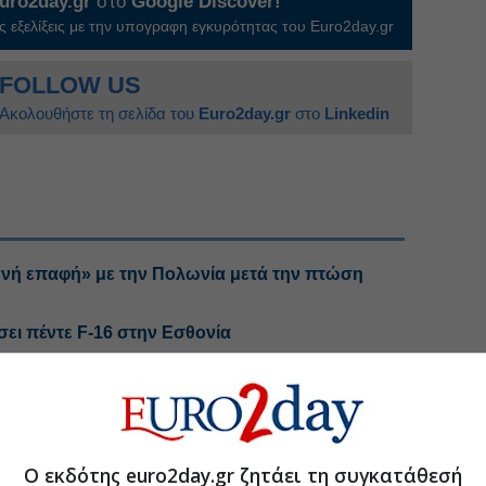
uro2day.gr
στο
Google Discover!
 εξελίξεις με την υπογραφη εγκυρότητας του Euro2day.gr
FOLLOW US
Ακολουθήστε τη σελίδα του
Euro2day.gr
στο
Linkedin
ενή επαφή» με την Πολωνία μετά την πτώση
ει πέντε F-16 στην Εσθονία
data center με το ΝΑΤΟ, αξίας 45 εκατ. ευρώ
α φιλοξενήσει την σύνοδο του ΝΑΤΟ το 2027
Ο εκδότης euro2day.gr ζητάει τη συγκατάθεσή