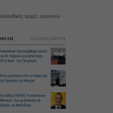
 ολλανδικές αρχές ερευνούν
ΦΙΛΗ
ΣΧΟΛΙΑΣΜΕΝΑ
Tradewinds: Κατασχέθηκε πλοίο
του Ν. Λιβανού για απαίτηση
$21,5 εκατ. της Πειραιώς
Ποιοι μπαίνουν στο στόχαστρο
της Εφορίας για έλεγχο
Ζησιάδης (ONYX): Η επένδυση
388 εκατ. που φιλοδοξεί να
αλλάξει τη Χαλκιδική