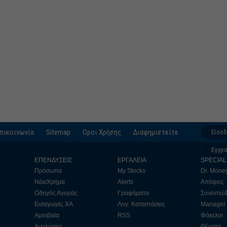
πικοινωνία
Sitemap
Οροι Χρήσης
Διαφημιστείτε
Είσο
Εγγρ
ΕΠΕΝΔΥΣΕΙΣ
ΕΡΓΑΛΕΙΑ
SPECIAL
Πρόσωπα
My Stocks
Dr. Mone
Νέα/Χρήμα
Alerts
Απόψεις
Οδηγός Αγοράς
Γραφήματα
Συνεντεύξ
Εισαγωγές ΧΑ
Λογ. Καταστάσεις
Manager
Αμοιβαία
RSS
Φάκελοι
Αναλύσεις
Θέματα