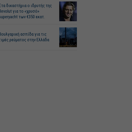
Στα δικαστήρια ο ιδρυτής της
Revolut για το «χρυσό»
superyacht των €350 εκατ.
Βουλγαρική ασπίδα για τις
τιμές ρεύματος στην Ελλάδα