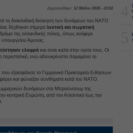
4
Δημοσιεύθηκε:
12 Μαΐου 2026 - 23:02
από τη διακλαδική διοίκηση των δυνάμεων του ΝΑΤΟ
ίας δέχθηκαν σήμερα
λεκτική και σωματική
5
δρόμο της ολλανδικής πόλης, όπως ανέφερε
 υπουργείου Άμυνας.
ατίστηκαν ελαφρά
και είναι καλά στην υγεία τους. Οι
ο περιστατικό, ενώ αδιευκρίνιστο παραμένει το
 που εξασφάλισε το Γερμανικό Πρακτορείο Ειδήσεων
κοφόροι και φώναζαν συνθήματα κατά του ΝΑΤΟ.
 συμμαχικών δυνάμεων στο Μπρούνσουμ της
 την κεντρική Ευρώπη, από τον Ατλαντικό έως την
.