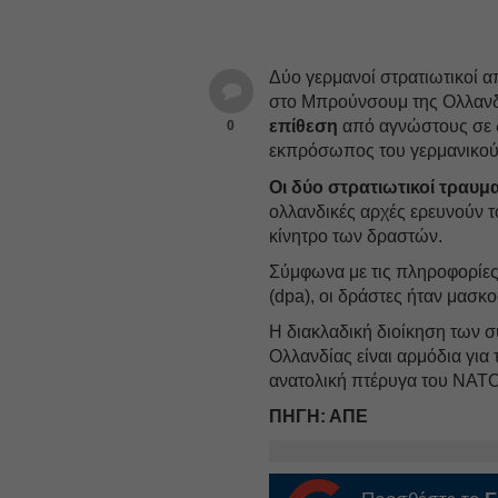
Δύο γερμανοί στρατιωτικοί 
στο Μπρούνσουμ της Ολλανδ
επίθεση
από αγνώστους σε 
0
εκπρόσωπος του γερμανικού
Οι δύο στρατιωτικοί τραυμ
ολλανδικές αρχές ερευνούν τ
κίνητρο των δραστών.
Σύμφωνα με τις πληροφορίες
(dpa), οι δράστες ήταν μασ
Η διακλαδική διοίκηση των
Ολλανδίας είναι αρμόδια για
ανατολική πτέρυγα του ΝΑΤΟ
ΠΗΓΗ: ΑΠΕ