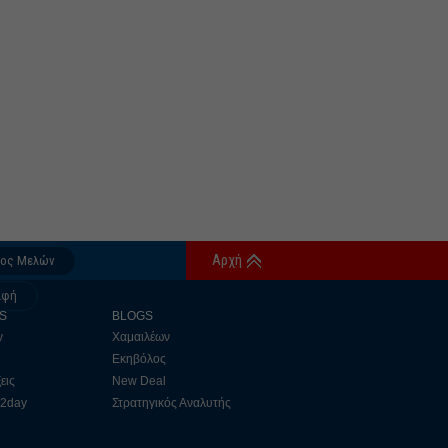
Αρχή
δος Μελών
αφή
S
BLOGS
y
Χαμαιλέων
Εκηβόλος
εις
New Deal
 2day
Στρατηγικός Αναλυτής