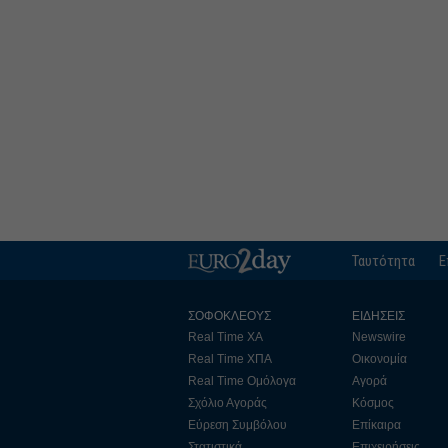
Ταυτότητα
Ε
ΣΟΦΟΚΛΕΟΥΣ
ΕΙΔΗΣΕΙΣ
Real Time ΧΑ
Newswire
Real Time ΧΠΑ
Οικονομία
Real Time Ομόλογα
Αγορά
Σχόλιο Αγοράς
Κόσμος
Εύρεση Συμβόλου
Επίκαιρα
Στατιστικά
Επιχειρήσεις