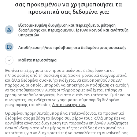
σας προκειμένου να χρησιμοποιήσει τα
.gr στο Discover
προσωπικά σας δεδομένα για:
Εξατομικευμένη διαφήμιση και περιεχόμενο, μέτρηση
διαφήμισης και περιεχομένου, έρευνα κοινού και ανάπτυξη
υπηρεσιών
Αποθήκευση ή/και πρόσβαση στα δεδομένα μιας συσκευής
Μάθετε περισσότερα
Θα γίνει επεξεργασία των προσωπικών σας δεδομένων και οι
πληροφορίες από τη συσκευή σας (cookie, μοναδικά αναγνωριστικά
και άλλα δεδομένα συσκευής) ενδέχεται να κοινοποιηθούν σε 237
παρόχους, οι οποίοι μπορούν να αποκτήσουν πρόσβαση σε αυτές ή
να τις αποθηκεύσουν. Αυτές οι πληροφορίες ενδέχεται επίσης να
χρησιμοποιηθούν συγκεκριμένα από αυτόν τον ιστότοπο. Εμείς και οι
συνεργάτες μας ενδέχεται να χρησιμοποιούμε ακριβή δεδομένα
γεωγραφικής τοποθεσίας.
Λίστα συνεργατών.
Ορισμένοι προμηθευτές μπορεί να επεξεργάζονται τα προσωπικά
δεδομένα σας με βάση το έννομο συμφέρον τους, αλλά μπορείτε να
αρνηθείτε κάνοντας διαχείριση των παρακάτω επιλογών. Αναζητήστε
έναν σύνδεσμο στο κάτω μέρος αυτής της σελίδας ή στο μενού του
ιστοτόπου, για να διαχειριστείτε ή να ανακαλέσετε τη συναίνεσή σας