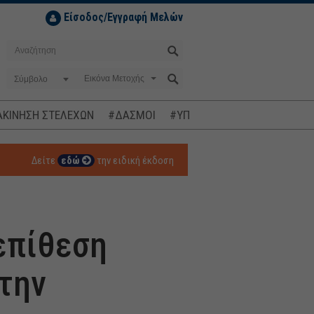
Είσοδος/Εγγραφή Μελών
Σύμβολο
ΚΙΝΗΣΗ ΣΤΕΛΕΧΩΝ
#ΔΑΣΜΟΙ
#ΥΠΟΚΛΟΠΕΣ
#ΠΛΗΘΩΡΙΣΜ
Δείτε
εδώ
την ειδική έκδοση
επίθεση
την