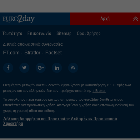
Αρχή
Ταυτότητα
Επικοινωνία
Sitemap
Οροι Χρήσης
Διεθνείς αποκλειστικές συνεργασίες:
FT.com
Stratfor
Factset
Οι τιμές των μετοχών και των δεικτών εμφανίζονται με καθυστέρηση 15’. Οι τιμές των
μετοχών και των ελληνικών δεικτών προέρχονται από την
InBroker
Το σύνολο του περιεχομένου και των υπηρεσιών του euro2day διατίθεται στους
επισκέπτες για προσωπική χρήση. Απαγορεύεται η χρήση και η επαναδημοσίευσή του
χωρίς τη γραπτή άδεια του εκδότη.
Δήλωση Απορρήτου και Προστασίας Δεδομένων Προσωπικού
Χαρακτήρα