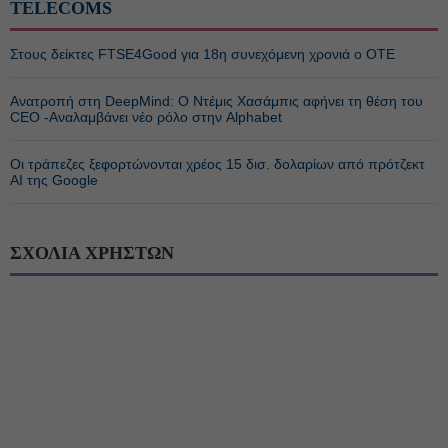
TELECOMS
Στους δείκτες FTSE4Good για 18η συνεχόμενη χρονιά ο ΟΤΕ
Ανατροπή στη DeepMind: Ο Ντέμις Χασάμπις αφήνει τη θέση του
CEO -Αναλαμβάνει νέο ρόλο στην Alphabet
Οι τράπεζες ξεφορτώνονται χρέος 15 δισ. δολαρίων από πρότζεκτ
AI της Google
ΣΧΟΛΙΑ ΧΡΗΣΤΩΝ