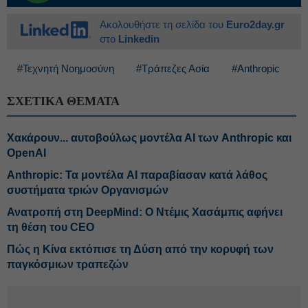
Ακολουθήστε τη σελίδα του
Euro2day.gr
στο
Linkedin
#Τεχνητή Νοημοσύνη
#Τράπεζες Ασία
#Anthropic
ΣΧΕΤΙΚΑ ΘΕΜΑΤΑ
Χακάρουν... αυτοβούλως μοντέλα ΑΙ των Anthropic και
OpenAI
Anthropic: Τα μοντέλα AI παραβίασαν κατά λάθος
συστήματα τριών Οργανισμών
Ανατροπή στη DeepMind: Ο Ντέμις Χασάμπις αφήνει
τη θέση του CEO
Πώς η Κίνα εκτόπισε τη Δύση από την κορυφή των
παγκόσμιων τραπεζών