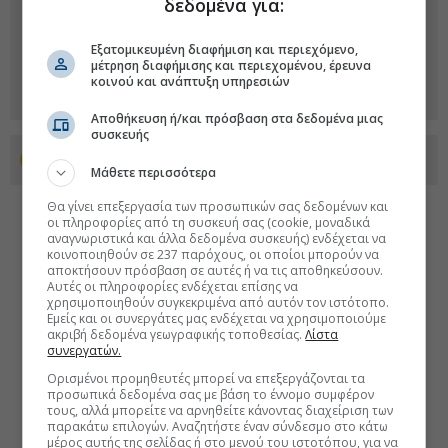
δεδομένα για:
Εξατομικευμένη διαφήμιση και περιεχόμενο,
μέτρηση διαφήμισης και περιεχομένου, έρευνα
κοινού και ανάπτυξη υπηρεσιών
Αποθήκευση ή/και πρόσβαση στα δεδομένα μιας
συσκευής
Προσθέστε το euro2day.gr στο Discover
Μάθετε περισσότερα
Θα γίνει επεξεργασία των προσωπικών σας δεδομένων και
οι πληροφορίες από τη συσκευή σας (cookie, μοναδικά
αναγνωριστικά και άλλα δεδομένα συσκευής) ενδέχεται να
κοινοποιηθούν σε 237 παρόχους, οι οποίοι μπορούν να
αποκτήσουν πρόσβαση σε αυτές ή να τις αποθηκεύσουν.
Αυτές οι πληροφορίες ενδέχεται επίσης να
χρησιμοποιηθούν συγκεκριμένα από αυτόν τον ιστότοπο.
Εμείς και οι συνεργάτες μας ενδέχεται να χρησιμοποιούμε
ακριβή δεδομένα γεωγραφικής τοποθεσίας.
Λίστα
συνεργατών.
Ορισμένοι προμηθευτές μπορεί να επεξεργάζονται τα
προσωπικά δεδομένα σας με βάση το έννομο συμφέρον
τους, αλλά μπορείτε να αρνηθείτε κάνοντας διαχείριση των
παρακάτω επιλογών. Αναζητήστε έναν σύνδεσμο στο κάτω
μέρος αυτής της σελίδας ή στο μενού του ιστοτόπου, για να