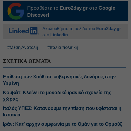
Προσθέστε το
Euro2day.gr
στο
Google
Discover!
Ακολουθήστε τη σελίδα του
Euro2day.gr
στο
Linkedin
#Μέση Ανατολή
#Ιταλία πολιτική
ΣΧΕΤΙΚΑ ΘΕΜΑΤΑ
Επίθεση των Χούθι σε κυβερνητικές δυνάμεις στην
Υεμένη
Κουβέιτ: Κλείνει το μοναδικό ιρανικό σχολείο της
χώρας
Ιταλός ΥΠΕΣ: Κατανοούμε την πίεση που υφίσταται η
Ισπανία
Ιράν: Κατ' αρχήν συμφωνία με το Ομάν για το Ορμούζ