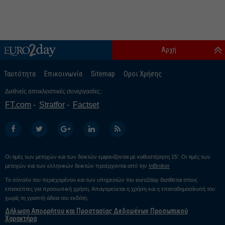
Αρχή
Ταυτότητα
Επικοινωνία
Sitemap
Οροι Χρήσης
Διεθνείς αποκλειστικές συνεργασίες:
FT.com
Stratfor
Factset
Οι τιμές των μετοχών και των δεικτών εμφανίζονται με καθυστέρηση 15’. Οι τιμές των
μετοχών και των ελληνικών δεικτών προέρχονται από την
InBroker
Το σύνολο του περιεχομένου και των υπηρεσιών του euro2day διατίθεται στους
επισκέπτες για προσωπική χρήση. Απαγορεύεται η χρήση και η επαναδημοσίευσή του
χωρίς τη γραπτή άδεια του εκδότη.
Δήλωση Απορρήτου και Προστασίας Δεδομένων Προσωπικού
Χαρακτήρα