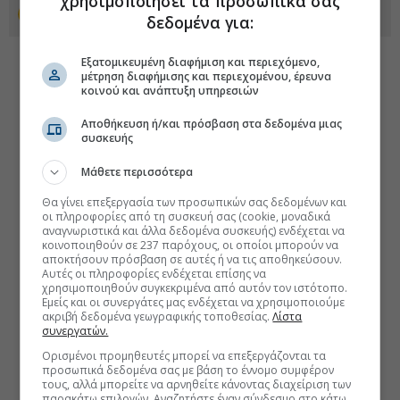
χρησιμοποιήσει τα προσωπικά σας
Προσθέστε το euro2day.gr στο Discover
δεδομένα για:
Εξατομικευμένη διαφήμιση και περιεχόμενο,
μέτρηση διαφήμισης και περιεχομένου, έρευνα
κοινού και ανάπτυξη υπηρεσιών
Αποθήκευση ή/και πρόσβαση στα δεδομένα μιας
συσκευής
Μάθετε περισσότερα
Θα γίνει επεξεργασία των προσωπικών σας δεδομένων και
οι πληροφορίες από τη συσκευή σας (cookie, μοναδικά
αναγνωριστικά και άλλα δεδομένα συσκευής) ενδέχεται να
κοινοποιηθούν σε 237 παρόχους, οι οποίοι μπορούν να
αποκτήσουν πρόσβαση σε αυτές ή να τις αποθηκεύσουν.
Αυτές οι πληροφορίες ενδέχεται επίσης να
χρησιμοποιηθούν συγκεκριμένα από αυτόν τον ιστότοπο.
Εμείς και οι συνεργάτες μας ενδέχεται να χρησιμοποιούμε
ακριβή δεδομένα γεωγραφικής τοποθεσίας.
Λίστα
συνεργατών.
Ορισμένοι προμηθευτές μπορεί να επεξεργάζονται τα
προσωπικά δεδομένα σας με βάση το έννομο συμφέρον
τους, αλλά μπορείτε να αρνηθείτε κάνοντας διαχείριση των
παρακάτω επιλογών. Αναζητήστε έναν σύνδεσμο στο κάτω