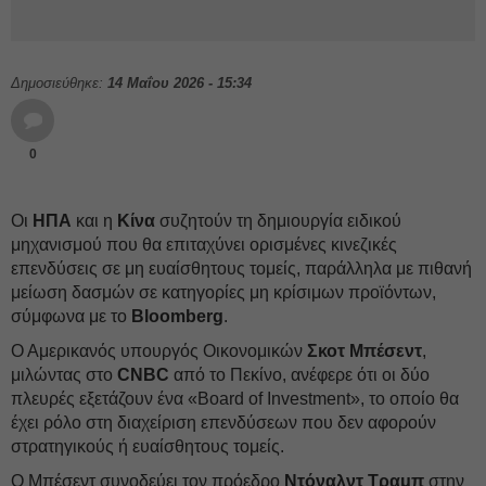
Δημοσιεύθηκε:
14 Μαΐου 2026 - 15:34
0
Οι
ΗΠΑ
και η
Κίνα
συζητούν τη δημιουργία ειδικού
μηχανισμού που θα επιταχύνει ορισμένες κινεζικές
επενδύσεις σε μη ευαίσθητους τομείς, παράλληλα με πιθανή
μείωση δασμών σε κατηγορίες μη κρίσιμων προϊόντων,
σύμφωνα με το
Bloomberg
.
Ο Αμερικανός υπουργός Οικονομικών
Σκοτ Μπέσεντ
,
μιλώντας στο
CNBC
από το Πεκίνο, ανέφερε ότι οι δύο
πλευρές εξετάζουν ένα «Board of Investment», το οποίο θα
έχει ρόλο στη διαχείριση επενδύσεων που δεν αφορούν
στρατηγικούς ή ευαίσθητους τομείς.
Ο Μπέσεντ συνοδεύει τον πρόεδρο
Ντόναλντ Τραμπ
στην