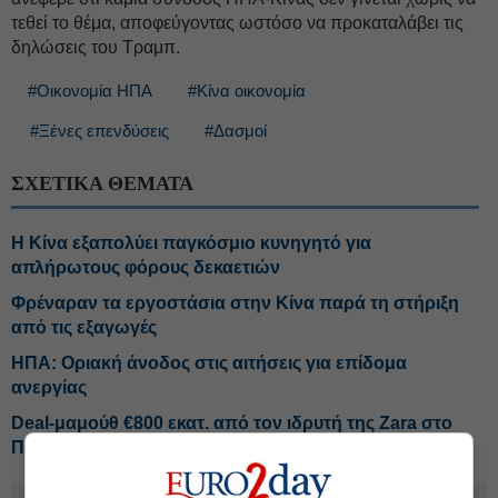
τεθεί το θέμα, αποφεύγοντας ωστόσο να προκαταλάβει τις
δηλώσεις του Τραμπ.
#Οικονομία ΗΠΑ
#Κίνα οικονομία
#Ξένες επενδύσεις
#Δασμοί
ΣΧΕΤΙΚΑ ΘΕΜΑΤΑ
Η Κίνα εξαπολύει παγκόσμιο κυνηγητό για
απλήρωτους φόρους δεκαετιών
Φρέναραν τα εργοστάσια στην Κίνα παρά τη στήριξη
από τις εξαγωγές
ΗΠΑ: Οριακή άνοδος στις αιτήσεις για επίδομα
ανεργίας
Deal-μαμούθ €800 εκατ. από τον ιδρυτή της Zara στο
Παρίσι