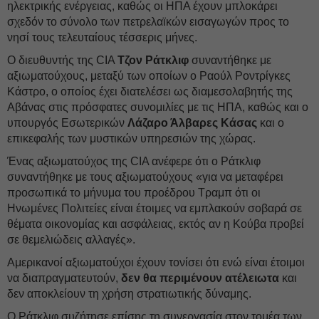
ηλεκτρικής ενέργειας, καθώς οι ΗΠΑ έχουν μπλοκάρει
σχεδόν το σύνολο των πετρελαϊκών εισαγωγών προς το
νησί τους τελευταίους τέσσερις μήνες.
Ο διευθυντής της CIA
Τζον Ράτκλιφ
συναντήθηκε με
αξιωματούχους, μεταξύ των οποίων ο Ραούλ Ροντρίγκες
Κάστρο, ο οποίος έχει διατελέσει ως διαμεσολαβητής της
Αβάνας στις πρόσφατες συνομιλίες με τις ΗΠΑ, καθώς και ο
υπουργός Εσωτερικών
Λάζαρο Άλβαρες
Κάσας
και ο
επικεφαλής των μυστικών υπηρεσιών της χώρας.
Ένας αξιωματούχος της CIA ανέφερε ότι ο Ράτκλιφ
συναντήθηκε με τους αξιωματούχους «για να μεταφέρει
προσωπικά το μήνυμα του προέδρου Τραμπ ότι οι
Ηνωμένες Πολιτείες είναι έτοιμες να εμπλακούν σοβαρά σε
θέματα οικονομίας και ασφάλειας, εκτός αν η Κούβα προβεί
σε θεμελιώδεις αλλαγές».
Αμερικανοί αξιωματούχοι έχουν τονίσει ότι ενώ είναι έτοιμοι
να διαπραγματευτούν,
δεν θα περιμένουν ατέλειωτα
και
δεν αποκλείουν τη χρήση στρατιωτικής δύναμης.
Ο Ράτκλιφ συζήτησε επίσης τη συνεργασία στον τομέα των