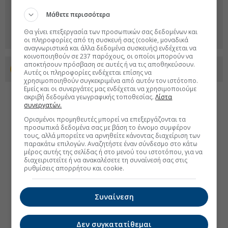
Μάθετε περισσότερα
Θα γίνει επεξεργασία των προσωπικών σας δεδομένων και
οι πληροφορίες από τη συσκευή σας (cookie, μοναδικά
αναγνωριστικά και άλλα δεδομένα συσκευής) ενδέχεται να
κοινοποιηθούν σε 237 παρόχους, οι οποίοι μπορούν να
αποκτήσουν πρόσβαση σε αυτές ή να τις αποθηκεύσουν.
Προσθέστε το euro2day.gr στο Discover
Αυτές οι πληροφορίες ενδέχεται επίσης να
χρησιμοποιηθούν συγκεκριμένα από αυτόν τον ιστότοπο.
Εμείς και οι συνεργάτες μας ενδέχεται να χρησιμοποιούμε
ακριβή δεδομένα γεωγραφικής τοποθεσίας.
Λίστα
συνεργατών.
Ορισμένοι προμηθευτές μπορεί να επεξεργάζονται τα
προσωπικά δεδομένα σας με βάση το έννομο συμφέρον
τους, αλλά μπορείτε να αρνηθείτε κάνοντας διαχείριση των
παρακάτω επιλογών. Αναζητήστε έναν σύνδεσμο στο κάτω
μέρος αυτής της σελίδας ή στο μενού του ιστοτόπου, για να
διαχειριστείτε ή να ανακαλέσετε τη συναίνεσή σας στις
ρυθμίσεις απορρήτου και cookie.
Συναίνεση
Δεν συγκατατίθεμαι