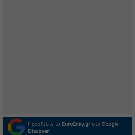
Προσθέστε το
Euro2day.gr
στο
Google
Discover!