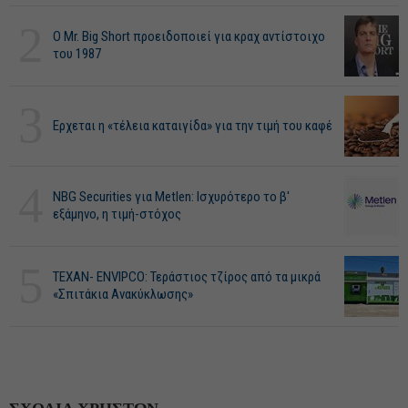
2
O Mr. Big Short προειδοποιεί για κραχ αντίστοιχο
του 1987
3
Ερχεται η «τέλεια καταιγίδα» για την τιμή του καφέ
4
NBG Securities για Metlen: Ισχυρότερο το β'
εξάμηνο, η τιμή-στόχος
5
ΤΕΧΑΝ- ENVIPCO: Τεράστιος τζίρος από τα μικρά
«Σπιτάκια Ανακύκλωσης»