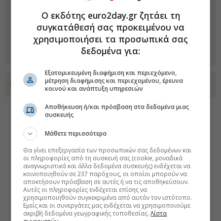
Ο εκδότης euro2day.gr ζητάει τη
συγκατάθεσή σας προκειμένου να
χρησιμοποιήσει τα προσωπικά σας
δεδομένα για:
Εξατομικευμένη διαφήμιση και περιεχόμενο,
μέτρηση διαφήμισης και περιεχομένου, έρευνα
Προσθέστε το euro2day.gr στο Discover
κοινού και ανάπτυξη υπηρεσιών
Αποθήκευση ή/και πρόσβαση στα δεδομένα μιας
συσκευής
Μάθετε περισσότερα
Θα γίνει επεξεργασία των προσωπικών σας δεδομένων και
οι πληροφορίες από τη συσκευή σας (cookie, μοναδικά
αναγνωριστικά και άλλα δεδομένα συσκευής) ενδέχεται να
κοινοποιηθούν σε 237 παρόχους, οι οποίοι μπορούν να
αποκτήσουν πρόσβαση σε αυτές ή να τις αποθηκεύσουν.
Αυτές οι πληροφορίες ενδέχεται επίσης να
χρησιμοποιηθούν συγκεκριμένα από αυτόν τον ιστότοπο.
Εμείς και οι συνεργάτες μας ενδέχεται να χρησιμοποιούμε
ακριβή δεδομένα γεωγραφικής τοποθεσίας.
Λίστα