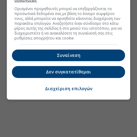
συνεργατών.
Ορισμένοι προμηθευτές μπορεί να επεξεργάζονται τα
προσωπικά δεδομένα σας με βάση το έννομο συμφέρον
τους, αλλά μπορείτε να αρνηθείτε κάνοντας διαχείριση των
παρακάτω επιλογών. Αναζητήστε έναν σύνδεσμο στο κάτω
μέρος αυτής της σελίδας ή στο μενού του ιστοτόπου, για να
διαχειριστείτε ή να ανακαλέσετε τη συναίνεσή σας στις
ρυθμίσεις απορρήτου και cookie.
Συναίνεση
Δεν συγκατατίθεμαι
Διαχείριση επιλογών