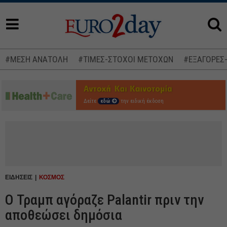
#ΜΕΣΗ ΑΝΑΤΟΛΗ
#ΤΙΜΕΣ-ΣΤΟΧΟΙ ΜΕΤΟΧΩΝ
#ΕΞΑΓΟΡΕΣ
Δείτε
εδώ
την ειδική έκδοση
ΕΙΔΗΣΕΙΣ
ΚΟΣΜΟΣ
Ο Τραμπ αγόραζε Palantir πριν την
αποθεώσει δημόσια