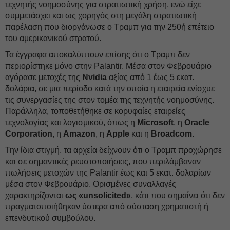
τεχνητής νοημοσύνης για στρατιωτική χρήση, ενώ είχε
συμμετάσχει και ως χορηγός στη μεγάλη στρατιωτική
παρέλαση που διοργάνωσε ο Τραμπ για την 250ή επέτειο
του αμερικανικού στρατού.
Τα έγγραφα αποκαλύπτουν επίσης ότι ο Τραμπ δεν
περιορίστηκε μόνο στην Palantir. Μέσα στον Φεβρουάριο
αγόρασε μετοχές της
Nvidia
αξίας από 1 έως 5 εκατ.
δολάρια, σε μια περίοδο κατά την οποία η εταιρεία ενίσχυε
τις συνεργασίες της στον τομέα της τεχνητής νοημοσύνης.
Παράλληλα, τοποθετήθηκε σε κορυφαίες εταιρείες
τεχνολογίας και λογισμικού, όπως η
Microsoft
, η
Oracle
Corporation
, η
Amazon
, η
Apple
και η
Broadcom
.
Την ίδια στιγμή, τα αρχεία δείχνουν ότι ο Τραμπ προχώρησε
και σε σημαντικές ρευστοποιήσεις, που περιλάμβαναν
πωλήσεις μετοχών της Palantir έως και 5 εκατ. δολαρίων
μέσα στον Φεβρουάριο. Ορισμένες συναλλαγές
χαρακτηρίζονται
ως «unsolicited»
, κάτι που σημαίνει ότι δεν
πραγματοποιήθηκαν ύστερα από σύσταση χρηματιστή ή
επενδυτικού συμβούλου.