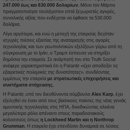
247.000 έως και 630.000 δολαρίων.
Μόνο τον Μάρτιο
πραγματοποίησε τουλάχιστον επτά ξεχωριστές αγορές,
συνολικής αξίας που ενδέχεται να έφθασε τα 530.000
δολάρια.
Λίγο αργότερα, και ενώ η μετοχή της εταιρείας δεχόταν
ισχυρές πιέσεις εξαιτίας της αναταραχής στις αγορές
τεχνολογίας και των γεωπολιτικών εξελίξεων γύρω από τη
σύγκρουση με το Ιράν, ο Τραμπ έσπευσε να στηρίξει
δημόσια την εταιρεία. Σε ανάρτησή του στο Truth Social
ανέφερε χαρακτηριστικά ότι η Palantir
«έχει αποδείξει τις
εξαιρετικές πολεμικές της δυνατότητες»,
συνδέοντας
εμμέσως την εταιρεία
με στρατιωτικές επιχειρήσεις και
συστήματα στόχευσης.
Η Palantir, υπό τον διευθύνοντα σύμβουλο
Alex Karp
, έχει
εξελιχθεί σε έναν από τους βασικούς παίκτες της νέας γενιάς
αμυντικής τεχνολογίας στις ΗΠΑ, διεκδικώντας ολοένα
μεγαλύτερο ρόλο απέναντι στους παραδοσιακούς
κολοσσούς όπως
η Lockheed Martin και η Northrop
Grumman
. Η εταιρεία έχει επενδύσει δυναμικά σε λύσεις