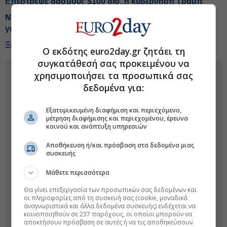
Επέστρεψε δασμούς $100 δισ. η κυβέρνηση Τραμπ
Nvidia: Συμφωνίες $750 δισ. αναζωπυρώνουν φόβους
για «φούσκα» στο A.I.
Ξεπέρασε τα $3 τρισ. η κεφαλαιοποίηση της Amazon
Ο εκδότης euro2day.gr ζητάει τη
συγκατάθεσή σας προκειμένου να
χρησιμοποιήσει τα προσωπικά σας
δεδομένα για:
Εξατομικευμένη διαφήμιση και περιεχόμενο,
μέτρηση διαφήμισης και περιεχομένου, έρευνα
κοινού και ανάπτυξη υπηρεσιών
Αποθήκευση ή/και πρόσβαση στα δεδομένα μιας
συσκευής
Μάθετε περισσότερα
Θα γίνει επεξεργασία των προσωπικών σας δεδομένων και
οι πληροφορίες από τη συσκευή σας (cookie, μοναδικά
αναγνωριστικά και άλλα δεδομένα συσκευής) ενδέχεται να
κοινοποιηθούν σε 237 παρόχους, οι οποίοι μπορούν να
αποκτήσουν πρόσβαση σε αυτές ή να τις αποθηκεύσουν.