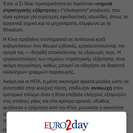
Έτσι, ο Σι δίνει προτεραιότητα σε προϊόντα-
«
σημεία
στρατηγικής εξάρτησης
»
(
“chokepoint” products
), που
είναι κρίσιμα για ευρύτερες εφοδιαστικές αλυσίδες, όπως τα
οργανικά χημικά και τα μηχανήματα, σύμφωνα με τη
Rhodium.
Η Κίνα προβαίνει συστηματικά σε αντίποινα κατά
κυβερνήσεων που θεωρεί εχθρικές, εργαλειοποιώντας την
αγορά της — δηλαδή αποκλείοντας τις εξαγωγές τους. Η
εργαλειοποίηση των σημείων στρατηγικής εξάρτησης είναι
ακόμη ισχυρότερη, καθώς μπορεί να οδηγήσει σε διακοπή
ολόκληρων γραμμών παραγωγής.
Ακόμη και οι ΗΠΑ, η μόνη οικονομία αρκετά μεγάλη ώστε να
αντισταθεί στην κινεζική πίεση, επιδίωξαν
ανακωχή
στον
εμπορικό πόλεμο όταν η Κίνα επέβαλε ελέγχους εξαγωγών
στις σπάνιες γαίες και στα κρίσιμα ορυκτά.
«Καθώς
αυξάνεται η εξάρτηση από την Κίνα, μειώνεται η ικανότητα
των ξένων κυβερνήσεων να μετριάσουν αυτή την εξάρτηση»
,
προειδοποιεί η Rhodium.
Η διάχυτη φύση της κινεζικής βιομηχανικής πολιτικής