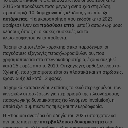
Το σχέδιο
«Made in China 2025»
, που δημοσιεύθηκε το
2015 και προκάλεσε τόσο μεγάλη ανησυχία στη Δύση,
προσδιόριζε 10 βιομηχανικούς κλάδους για επίτευξη
αυτάρκειας
. Η επικαιροποίηση που εκδόθηκε το 2023
αφαίρεσε έναν και
πρόσθεσε επτά
, μεταξύ αυτών ώριμους
κλάδους όπως οι οικιακές συσκευές και τα
κλωστοϋφαντουργικά προϊόντα.
Τα χημικά αποτελούν χαρακτηριστικό παράδειγμα: οι
παγκόσμιες εξαγωγές τετραχλωροαιθυλενίου, που
χρησιμοποιείται στα στεγνοκαθαριστήρια, έχουν αυξηθεί
κατά 25 φορές από το 2019. Οι εξαγωγές ορθοξυλενίου (o-
Xylene), που χρησιμοποιείται σε πλαστικά και επιστρώσεις,
έχουν αυξηθεί κατά 12 φορές.
Τα χημικά καταδεικνύουν επίσης το κενό περιεχομένου των
κινεζικών υποσχέσεων για περιορισμό της πλεονάζουσας
παραγωγικής δυναμικότητας (το λεγόμενο involution), η
οποία έχει συμπιέσει τις τιμές και την κερδοφορία.
Η Rhodium αναφέρει ότι οδηγία του 2025 υποσχόταν να
αντιμετωπίσει την
υπερβάλλουσα δυναμικότητα
στα