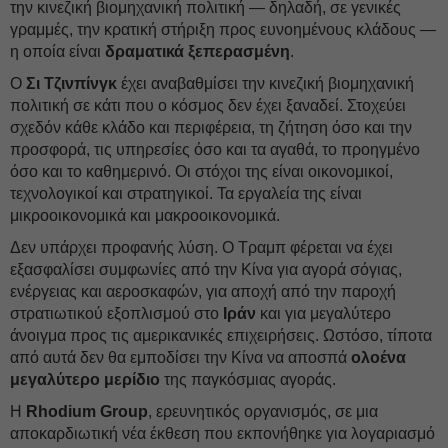
την κινεζική βιομηχανική πολιτική — δηλαδή, σε γενικές
γραμμές, την κρατική στήριξη προς ευνοημένους κλάδους —
η οποία είναι
δραματικά ξεπερασμένη
.
Ο
Σι Τζινπίνγκ
έχει αναβαθμίσει την κινεζική βιομηχανική
πολιτική σε κάτι που ο κόσμος δεν έχει ξαναδεί. Στοχεύει
σχεδόν κάθε κλάδο και περιφέρεια, τη ζήτηση όσο και την
προσφορά, τις υπηρεσίες όσο και τα αγαθά, το προηγμένο
όσο και το καθημερινό. Οι στόχοι της είναι οικονομικοί,
τεχνολογικοί και στρατηγικοί. Τα εργαλεία της είναι
μικροοικονομικά και μακροοικονομικά.
Δεν υπάρχει προφανής λύση. Ο Τραμπ φέρεται να έχει
εξασφαλίσει συμφωνίες από την Κίνα για αγορά σόγιας,
ενέργειας και αεροσκαφών, για αποχή από την παροχή
στρατιωτικού εξοπλισμού στο
Ιράν
και για μεγαλύτερο
άνοιγμα προς τις αμερικανικές επιχειρήσεις. Ωστόσο, τίποτα
από αυτά δεν θα εμποδίσει την Κίνα να αποσπά
ολοένα
μεγαλύτερο μερίδιο
της παγκόσμιας αγοράς.
Η
Rhodium Group
, ερευνητικός οργανισμός, σε μια
αποκαρδιωτική νέα έκθεση που εκπονήθηκε για λογαριασμό