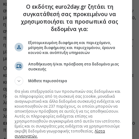
καθιστά δύσκολη την αντιμετώπισή της από τους
Ο εκδότης euro2day.gr ζητάει τη
ανταγωνιστές. Οι δασμοί του Τραμπ, για παράδειγμα, έχουν
συγκατάθεσή σας προκειμένου να
μειώσει το εμπορικό έλλειμμα των ΗΠΑ με την Κίνα. Ωστόσο,
χρησιμοποιήσει τα προσωπικά σας
η Κίνα έχει
ανακατευθύνει
τις εξαγωγές της σε άλλες
δεδομένα για:
αγορές. Και επειδή τα κινεζικά ενδιάμεσα αγαθά είναι
πανταχού παρόντα στις παγκόσμιες εφοδιαστικές αλυσίδες,
Εξατομικευμένη διαφήμιση και περιεχόμενο,
η αξία του κινεζικού περιεχομένου που εισέρχεται στις ΗΠΑ
μέτρηση διαφήμισης και περιεχομένου, έρευνα
μπορεί να παραμένει
σταθερή
ακόμη κι όταν οι εισαγωγές
κοινού και ανάπτυξη υπηρεσιών
μειώνονται.
Αποθήκευση ή/και πρόσβαση στα δεδομένα μιας
Οι ΗΠΑ θα μπορούσαν να απαγορεύσουν κάθε κινεζικής
συσκευής
κατασκευής προϊόν, αλλά τα προϊόντα αυτά θα συνέχιζαν να
Μάθετε περισσότερα
κερδίζουν μερίδιο αγοράς στο εξωτερικό, απειλώντας την
αμερικανική ηγετική θέση. Για παράδειγμα, τα κινεζικά
Θα γίνει επεξεργασία των προσωπικών σας δεδομένων και
ηλεκτρικά οχήματα μπορεί να ενσωματώνουν κινεζικό
οι πληροφορίες από τη συσκευή σας (cookie, μοναδικά
αναγνωριστικά και άλλα δεδομένα συσκευής) ενδέχεται να
λογισμικό και τεχνητή νοημοσύνη. Καθώς αυτά τα EVs
κοινοποιηθούν σε 237 παρόχους, οι οποίοι μπορούν να
αυξάνουν το μερίδιό τους στις διεθνείς αγορές, το κινεζικό
αποκτήσουν πρόσβαση σε αυτές ή να τις αποθηκεύσουν.
λογισμικό και η κινεζική τεχνητή νοημοσύνη ενδέχεται να
Αυτές οι πληροφορίες ενδέχεται επίσης να
χρησιμοποιηθούν συγκεκριμένα από αυτόν τον ιστότοπο.
εκτοπίσουν
τους Αμερικανούς ανταγωνιστές ως παγκόσμιο
Εμείς και οι συνεργάτες μας ενδέχεται να χρησιμοποιούμε
πρότυπο.
ακριβή δεδομένα γεωγραφικής τοποθεσίας.
Λίστα
συνεργατών.