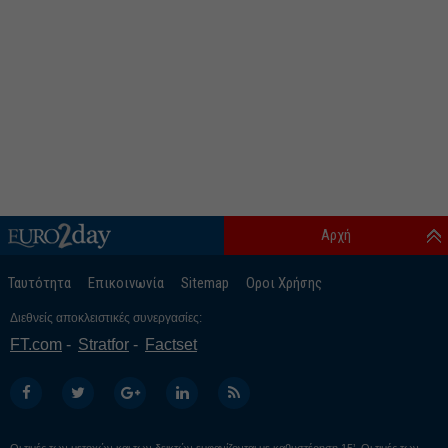
Αρχή
Ταυτότητα
Επικοινωνία
Sitemap
Οροι Χρήσης
Διεθνείς αποκλειστικές συνεργασίες:
FT.com
Stratfor
Factset