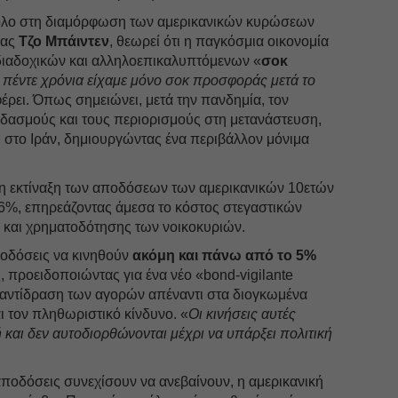
ρόλο στη διαμόρφωση των αμερικανικών κυρώσεων
ίας
Τζο Μπάιντεν
, θεωρεί ότι η παγκόσμια οικονομία
ο διαδοχικών και αλληλοεπικαλυπτόμενων «
σοκ
α πέντε χρόνια είχαμε μόνο σοκ προσφοράς μετά το
φέρει. Όπως σημειώνει, μετά την πανδημία, τον
 δασμούς και τους περιορισμούς στη μετανάστευση,
η στο Ιράν, δημιουργώντας ένα περιβάλλον μόνιμα
ί η εκτίναξη των αποδόσεων των αμερικανικών 10ετών
,6%, επηρεάζοντας άμεσα το κόστος στεγαστικών
 και χρηματοδότησης των νοικοκυριών.
ποδόσεις να κινηθούν
ακόμη και πάνω από το 5%
 προειδοποιώντας για ένα νέο «bond-vigilante
ή αντίδραση των αγορών απέναντι στα διογκωμένα
ι τον πληθωριστικό κίνδυνο. «
Οι κινήσεις αυτές
 και δεν αυτοδιορθώνονται μέχρι να υπάρξει πολιτική
 αποδόσεις συνεχίσουν να ανεβαίνουν, η αμερικανική