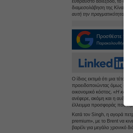
εύθραυστο αδιέξοδο, το οποί
διαμεσολάβηση της Κίνας.
«Χ
αυτή την πραγματικότητα
», σ
Προσθέστε το
E
Παρακολουθήστε τις
Ο ίδιος εκτιμά ότι μια τέτοι
προειδοποιώντας όμως ότι όσ
οικονομικό κόστος. «
Η κατάσ
ανέφερε, ακόμη και η αυξημέ
έλλειμμα προσφοράς που προ
Κατά τον Singh, η αγορά πετ
premium», με το Brent να κιν
βαρέλι για μεγάλο χρονικό δι