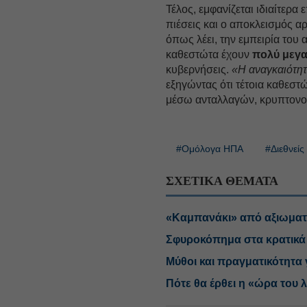
Τέλος, εμφανίζεται ιδιαίτερα
πιέσεις και ο αποκλεισμός α
όπως λέει, την εμπειρία του
καθεστώτα έχουν
πολύ μεγα
κυβερνήσεις.
«Η αναγκαιότητ
εξηγώντας ότι τέτοια καθεσ
μέσω ανταλλαγών, κρυπτονο
#Ομόλογα ΗΠΑ
#Διεθνείς
ΣΧΕΤΙΚΑ ΘΕΜΑΤΑ
«Καμπανάκι» από αξιωματο
Σφυροκόπημα στα κρατικ
Μύθοι και πραγματικότητα γ
Πότε θα έρθει η «ώρα του 