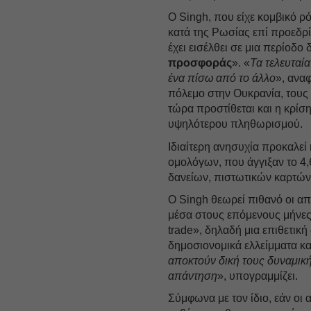
Ο Singh, που είχε κομβικό 
κατά της Ρωσίας επί προεδρ
έχει εισέλθει σε μια περίοδ
προσφοράς
». «
Τα τελευταί
ένα πίσω από το άλλο
», ανα
πόλεμο στην Ουκρανία, τους
τώρα προστίθεται και η κρίσ
υψηλότερου πληθωρισμού.
Ιδιαίτερη ανησυχία προκαλε
ομολόγων, που άγγιξαν το 4
δανείων, πιστωτικών καρτών
Ο Singh θεωρεί πιθανό οι α
μέσα στους επόμενους μήνες,
trade», δηλαδή μια επιθετικ
δημοσιονομικά ελλείμματα κα
αποκτούν δική τους δυναμική
απάντηση
», υπογραμμίζει.
Σύμφωνα με τον ίδιο, εάν οι