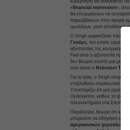
κυβέρνηση θα αναγκαστεί να 
«
financial repression
», όπο
θα επιχειρήσουν να συγκρατ
παρεμβάσεων στην αγορά ο
ομολόγων, γιατί αποδόσεις
Ο Singh εμφανίζεται πάντως 
Γουόρς
, τον οποίο χαρακτη
αξιοπιστίας της κεντρικής τρ
Fed είναι η αξιοπιστία της»,
λ
δεν θεωρεί σωστή μια μείωση
που ασκεί ο
Ντόναλντ Τρα
Για το Ιράν, ο Singh εκτιμά 
επιβληθούν στρατιωτικά χωρ
Υποστηρίζει ότι μια χερσαία 
Ουάσιγκτον, καθώς το Ιράν θ
πλεονεκτήματα στα Στενά το
Παράλληλα, θεωρεί ότι και η
μπορούσε να οδηγήσει ακριβ
αμερικανικών χερσαίων δ