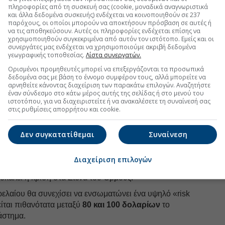
ο θα μπορούσε να οδηγήσει τελικά σε συμφωνία με τη
πληροφορίες από τη συσκευή σας (cookie, μοναδικά αναγνωριστικά
ρειαζόμαστε και οι δύο πλευρές να αναγνωρίσουν
και άλλα δεδομένα συσκευής) ενδέχεται να κοινοποιηθούν σε 237
παρόχους, οι οποίοι μπορούν να αποκτήσουν πρόσβαση σε αυτές ή
ημειώνει.
να τις αποθηκεύσουν. Αυτές οι πληροφορίες ενδέχεται επίσης να
χρησιμοποιηθούν συγκεκριμένα από αυτόν τον ιστότοπο. Εμείς και οι
συνεργάτες μας ενδέχεται να χρησιμοποιούμε ακριβή δεδομένα
γεωγραφικής τοποθεσίας.
Λίστα συνεργατών.
uro2day.gr
στο
Google Discover!
Ορισμένοι προμηθευτές μπορεί να επεξεργάζονται τα προσωπικά
 εξελίξεις με την υπογραφη εγκυρότητας του Euro2day.gr
δεδομένα σας με βάση το έννομο συμφέρον τους, αλλά μπορείτε να
αρνηθείτε κάνοντας διαχείριση των παρακάτω επιλογών. Αναζητήστε
έναν σύνδεσμο στο κάτω μέρος αυτής της σελίδας ή στο μενού του
FOLLOW US
ιστοτόπου, για να διαχειριστείτε ή να ανακαλέσετε τη συναίνεσή σας
στις ρυθμίσεις απορρήτου και cookie.
Ακολουθήστε τη σελίδα του
Euro2day.gr
στο
Linkedin
α διπλωματική λύση ίσως απέχει
έναν έως δύο μήνες,
Δεν συγκατατίθεμαι
Συναίνεση
ο παρατείνεται η κρίση, τόσο αυξάνεται το
ταση γίνεται πραγματικά κρίσιμη
», τονίζει. Όπως
Διαχείριση επιλογών
νη αμερικανική παραγωγή δεν αρκεί για να καλύψει το
καλεί η κρίση στα Στενά του Ορμούζ.
ρελαίου θα συνεχίσει να ενσωματώνει ένα υψηλό «risk
είται πιθανότατα μεταξύ
80 και 100 δολαρίων
το
άστημα.