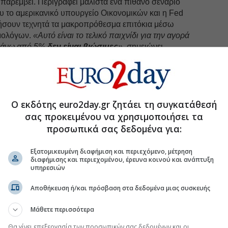
παρέμβει. Περιγράφει μάλιστα ένα πιθανό σενάριο
υ το αμερικανικό υπουργείο Οικονομικών και η Fed
ήσουν τεχνητά τα μακροπρόθεσμα επιτόκια μέσω
μολόγων.
«Αυτό είναι το τελικό παιχνίδι για την αγορά
 πάνω από 5%
δεν είναι βιώσιμες
»,
σημειώνει.
θετικός απέναντι στον νέο πρόεδρο της Fed,
Κέβιν
ρίζει έμπειρο και προσηλωμένο στη διατήρηση της
άπεζας.
«Το σημαντικότερο περιουσιακό στοιχείο της
έει χαρακτηριστικά. Παράλληλα όμως ξεκαθαρίζει ότι
Ο εκδότης euro2day.gr ζητάει τη συγκατάθεσή
 επιτοκίων στην παρούσα συγκυρία, παρά τις πιέσεις
σας προκειμένου να χρησιμοποιήσει τα
μπ
.
προσωπικά σας δεδομένα για:
ότι ούτε οι ΗΠΑ ούτε η Τεχεράνη μπορούν να
ίς
τεράστιο πολιτικό και οικονομικό κόστος.
Εξατομικευμένη διαφήμιση και περιεχόμενο, μέτρηση
εισβολή θα ήταν εξαιρετικά επικίνδυνη για την
διαφήμισης και περιεχομένου, έρευνα κοινού και ανάπτυξη
υπηρεσιών
α μπορούσε να αξιοποιήσει τα στρατηγικά του
υ Ορμούζ και στην Ερυθρά Θάλασσα.
Αποθήκευση ή/και πρόσβαση στα δεδομένα μιας συσκευής
 Τεχεράνη γνωρίζει πως μια υπερβολική κλιμάκωση θα
ώς σε αυτό που θέλει να αποφύγει: την αποστολή
Μάθετε περισσότερα
υνάμεων
. Για τον λόγο αυτό κάνει λόγο για ένα
Θα γίνει επεξεργασία των προσωπικών σας δεδομένων και οι