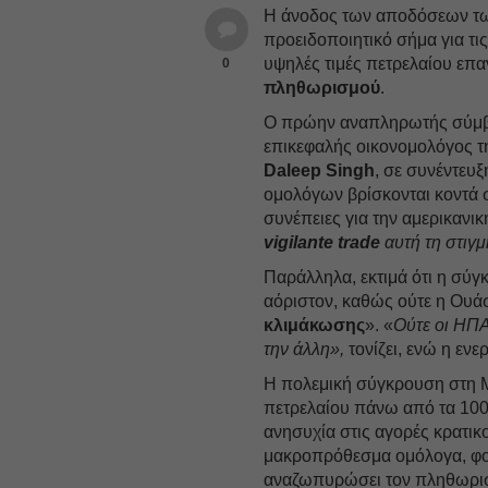
Η άνοδος των αποδόσεων τω
προειδοποιητικό σήμα για τις
υψηλές τιμές πετρελαίου επ
0
πληθωρισμού
.
Ο πρώην αναπληρωτής σύμβο
επικεφαλής οικονομολόγος τη
Daleep Singh
, σε συνέντευ
ομολόγων βρίσκονται κοντά 
συνέπειες για την αμερικανικ
vigilante trade
αυτή τη στιγμ
Παράλληλα, εκτιμά ότι η σύγκ
αόριστον, καθώς ούτε η Ουάσ
κλιμάκωσης
». «
Ούτε οι ΗΠΑ
την άλλη»,
τονίζει, ενώ η ενε
Η πολεμική σύγκρουση στη Μ
πετρελαίου πάνω από τα 100
ανησυχία στις αγορές κρατικ
μακροπρόθεσμα ομόλογα, φοβ
αναζωπυρώσει τον πληθωρι