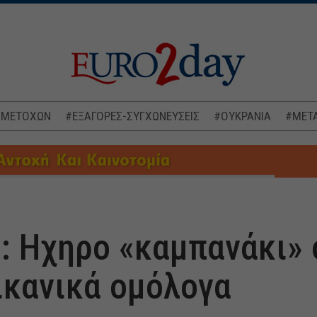
 ΜΕΤΟΧΩΝ
#ΕΞΑΓΟΡΕΣ-ΣΥΓΧΩΝΕΥΣΕΙΣ
#ΟΥΚΡΑΝΙΑ
#ΜΕΤΑ
h: Ηχηρο «καμπανάκι» 
ικανικά ομόλογα