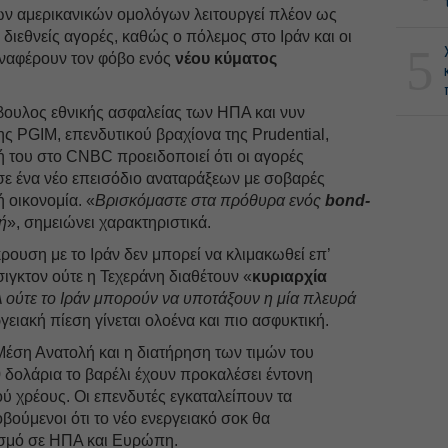
ν αμερικανικών ομολόγων λειτουργεί πλέον ως
 διεθνείς αγορές, καθώς ο πόλεμος στο Ιράν και οι
5
αναφέρουν τον φόβο ενός
νέου κύματος
υλος εθνικής ασφαλείας των ΗΠΑ και νυν
ς PGIM, επενδυτικού βραχίονα της Prudential,
ξή του στο CNBC προειδοποιεί ότι οι αγορές
σε ένα νέο επεισόδιο αναταράξεων με σοβαρές
ή οικονομία. «
Βρισκόμαστε στα πρόθυρα ενός
bond-
ή
», σημειώνει χαρακτηριστικά.
ρουση με το Ιράν δεν μπορεί να κλιμακωθεί επ’
ιγκτον ούτε η Τεχεράνη διαθέτουν «
κυριαρχία
 ούτε το Ιράν μπορούν να υποτάξουν η μία πλευρά
ργειακή πίεση γίνεται ολοένα και πιο ασφυκτική.
έση Ανατολή και η διατήρηση των τιμών του
 δολάρια το βαρέλι έχουν προκαλέσει έντονη
ού χρέους. Οι επενδυτές εγκαταλείπουν τα
ούμενοι ότι το νέο ενεργειακό σοκ θα
σμό σε ΗΠΑ και Ευρώπη.