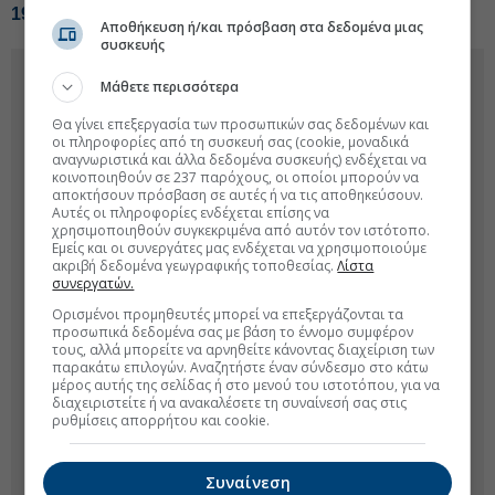
1987
Αποθήκευση ή/και πρόσβαση στα δεδομένα μιας
συσκευής
Μάθετε περισσότερα
Θα γίνει επεξεργασία των προσωπικών σας δεδομένων και
οι πληροφορίες από τη συσκευή σας (cookie, μοναδικά
αναγνωριστικά και άλλα δεδομένα συσκευής) ενδέχεται να
κοινοποιηθούν σε 237 παρόχους, οι οποίοι μπορούν να
αποκτήσουν πρόσβαση σε αυτές ή να τις αποθηκεύσουν.
Αυτές οι πληροφορίες ενδέχεται επίσης να
χρησιμοποιηθούν συγκεκριμένα από αυτόν τον ιστότοπο.
Εμείς και οι συνεργάτες μας ενδέχεται να χρησιμοποιούμε
ακριβή δεδομένα γεωγραφικής τοποθεσίας.
Λίστα
συνεργατών.
Ορισμένοι προμηθευτές μπορεί να επεξεργάζονται τα
προσωπικά δεδομένα σας με βάση το έννομο συμφέρον
τους, αλλά μπορείτε να αρνηθείτε κάνοντας διαχείριση των
παρακάτω επιλογών. Αναζητήστε έναν σύνδεσμο στο κάτω
μέρος αυτής της σελίδας ή στο μενού του ιστοτόπου, για να
διαχειριστείτε ή να ανακαλέσετε τη συναίνεσή σας στις
ρυθμίσεις απορρήτου και cookie.
Συναίνεση