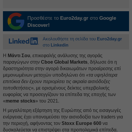
Προσθέστε το
Euro2day.gr
στο
Google
Discover!
Ακολουθήστε τη σελίδα του
Euro2day.gr
στο
Linkedin
Η
Μάντι Σου
, επικεφαλής ανάλυσης της αγοράς
παραγώγων στην
Cboe Global Markets
, δήλωσε ότι η
δραστηριότητα στην αγορά δικαιωμάτων προαίρεσης επί
μεμονωμένων μετοχών υποδηλώνει ότι
«τα υψηλότερα
επιτόκια δεν έχουν περιορίσει τις ακραία αισιόδοξες
τοποθετήσεις»,
με ορισμένους δείκτες υπερβολικής
ευφορίας να προσεγγίζουν τα επίπεδα της εποχής των
«
meme stocks
» του 2021.
Η μεγαλύτερη εξάρτηση της Ευρώπης από τις εισαγωγές
ενέργειας έχει υπονομεύσει την αισιοδοξία των traders για
την περιοχή, αφήνοντας τον
Stoxx Europe 600
να
δυσκολεύεται να επιστρέψει στα προπολεμικά επίπεδα.