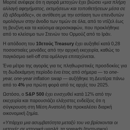
Μορτιέ ανέφερε ότι η αγορά μετοχών έχει βιώσει
«μια πλήρη
αλλαγή αφηγήματος, εκτιμήσεων και τοποθετήσεων μέσα σε
έξι εβδομάδες»,
σε αντίθεση με την εστίαση των επενδυτών
ομολόγων στην άνοδο των τιμών σε όλα, από το ντίζελ έως
τη βενζίνη και τα καύσιμα αεροσκαφών, που προκλήθηκε
από το κλείσιμο των Στενών του Ορμούζ από το Ιράν.
Η απόδοση του
10ετούς Treasury
έχει αυξηθεί κατά 0,28
ποσοστιαίες μονάδες από την αρχική εκεχειρία, καθώς το
παγκόσμιο sell-off στα ομόλογα επιταχύνεται.
Ένα μέτρο της αγοράς για τις πληθωριστικές προσδοκίες για
τη δωδεκάμηνη περίοδο ένα έτος από σήμερα — το
one-
year, one-year inflation swap
— αυξήθηκε τη Δευτέρα πάνω
από το
4%
για πρώτη φορά από τις αρχές του 2025.
Ωστόσο, ο
S&P 500
έχει ενισχυθεί κατά 12% από την
εκεχειρία και παρουσιάζει ελάχιστες ενδείξεις ότι η
σύγκρουση στη Μέση Ανατολή θα προκαλέσει διαρκή
οικονομική ζημία.
«Υπάρχει μια ασυμβατότητα μεταξύ του να βρίσκονται οι
μετοχές σε ιστορικά υψηλά, τα spreads [πιστωτικού