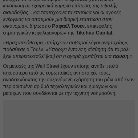
κινδύνου] σε εξαιρετικά χαμηλά επίπεδα, της υψηλής
αισιοδοξίας... και ταυτόχρονα τα επιτόκια και οι αγορές
ενέργειας να αποτιμούν μια διαρκή επίπτωση στην
οικονομία»,
δήλωσε ο
Ραφαέλ Τουέν
, επικεφαλής
στρατηγικών κεφαλαιαγορών της
Tikehau Capital
.
«Βραχυπρόθεσμα, υπάρχουν σοβαροί λόγοι ανησυχίας»,
πρόσθεσε ο Τουέν.
«Υπάρχει έντονα η αίσθηση ότι το ράλι
έχει υπερεπεκταθεί [και] ότι η αγορά χρειάζεται μια
παύση.
»
Οι μετοχές της Wall Street έχουν επίσης κινηθεί πολύ
ισχυρότερα από τις ευρωπαϊκές αντίστοιχές τους,
αναδεικνύοντας την αυξανόμενη εξάρτηση του ράλι από έναν
περιορισμένο αριθμό τεχνολογικών και ημιαγωγικών
μετοχών που συνδέονται με την τεχνητή νοημοσύνη.