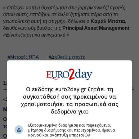
«Υπάρχει αυτή η διχοτόμηση στις [αμερικανικές] αγορές,
όπου αυτές εστιάζουν σε άλλα ζητήματα πέρα από τη
γεωπολιτική αυτή τη στιγμή»,
δήλωσε ο
Καμάλ Μπάτια
,
διευθύνων σύμβουλος της
Principal Asset Management
.
«Είναι εξαιρετικά αινιγματικό.»
#Μετοχές ΗΠΑ
#Διεθνείς μετοχές
#Ευρωπαϊκές μετοχές
ΣΧΕΤΙΚΑ ΘΕΜΑΤΑ
Ο εκδότης euro2day.gr ζητάει τη
συγκατάθεσή σας προκειμένου να
«Σήμα» από BofA για έξοδο από τα risky assets
χρησιμοποιήσει τα προσωπικά σας
Μύθοι και πραγματικότητα για το short selling
δεδομένα για:
Οι επενδυτές επιστρέφουν στις ευρω-μετοχές, αλλάζει
Εξατομικευμένη διαφήμιση και περιεχόμενο,
το story
μέτρηση διαφήμισης και περιεχομένου, έρευνα
κοινού και ανάπτυξη υπηρεσιών
O Mr. Big Short προειδοποιεί για κραχ αντίστοιχο του