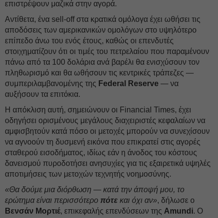
επιστρέψουν μαζικά στην αγορά.
Αντίθετα, ένα sell-off στα κρατικά ομόλογα έχει ωθήσει τις
αποδόσεις των αμερικανικών ομολόγων στο υψηλότερο
επίπεδο άνω του ενός έτους, καθώς οι επενδυτές
στοιχηματίζουν ότι οι τιμές του πετρελαίου που παραμένουν
πάνω από τα 100 δολάρια ανά βαρέλι θα ενισχύσουν τον
πληθωρισμό και θα ωθήσουν τις κεντρικές τράπεζες —
συμπεριλαμβανομένης της
Federal Reserve
— να
αυξήσουν τα επιτόκια.
Η απόκλιση αυτή, σημειώνουν οι Financial Times, έχει
οδηγήσει ορισμένους μεγάλους διαχειριστές κεφαλαίων να
αμφισβητούν κατά πόσο οι μετοχές μπορούν να συνεχίσουν
να αγνοούν τη δυσμενή εικόνα που επικρατεί στις αγορές
σταθερού εισοδήματος, ιδίως εάν η άνοδος του κόστους
δανεισμού πυροδοτήσει ανησυχίες για τις εξαιρετικά υψηλές
αποτιμήσεις των μετοχών τεχνητής νοημοσύνης.
«Θα δούμε μια διόρθωση — κατά την άποψή μου, το
ερώτημα είναι περισσότερο
πότε
και όχι αν»
, δήλωσε ο
Βενσάν Μορτιέ
, επικεφαλής επενδύσεων της
Amundi
. Ο