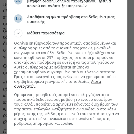
μέτρηση διαφήμισης και περιεχομένου, έρευνα
παραγωγής του σε γειτονικές χώρες (nearshoring) και
κοινού και ανάπτυξη υπηρεσιών
αξιολογούσε επιλογές εγχώριας παραγωγής, το 32%
Αποθήκευση ή/και πρόσβαση στα δεδομένα μιας
επεδίωκε να βελτιώσει τη
διαχείριση
των αποθεμάτων,
συσκευής
συμπεριλαμβανομένης της αποθήκευσης αποθεμάτων σε
ζώνες ελεύθερου εμπορίου, και σχεδόν οι μισές (49%)
Μάθετε περισσότερα
εξέταζαν το ενδεχόμενο επαναδιαπραγμάτευσης και
Θα γίνει επεξεργασία των προσωπικών σας δεδομένων και
διαφοροποίησης των εφοδιαστικών αλυσίδων, ως
οι πληροφορίες από τη συσκευή σας (cookie, μοναδικά
στρατηγικές προσαρμογής στους μεταβαλλόμενους
αναγνωριστικά και άλλα δεδομένα συσκευής) ενδέχεται να
γεωπολιτικούς κινδύνους.
κοινοποιηθούν σε 237 παρόχους, οι οποίοι μπορούν να
αποκτήσουν πρόσβαση σε αυτές ή να τις αποθηκεύσουν.
Οι τάσεις αυτές είναι πιθανό να ενισχυθούν λόγω της
Αυτές οι πληροφορίες ενδέχεται επίσης να
χρησιμοποιηθούν συγκεκριμένα από αυτόν τον ιστότοπο.
σύγκρουσης.
Εμείς και οι συνεργάτες μας ενδέχεται να χρησιμοποιούμε
ακριβή δεδομένα γεωγραφικής τοποθεσίας.
Λίστα
«Καθώς διανύουμε αυτή την εποχή αυξημένης
συνεργατών.
αβεβαιότητας, η κατανόηση των επιπτώσεων αυτών των
Ορισμένοι προμηθευτές μπορεί να επεξεργάζονται τα
κινδύνων και η άμβλυνσή τους μέσα στα αλληλένδετα
προσωπικά δεδομένα σας με βάση το έννομο συμφέρον
επιχειρηματικά οικοσυστήματα μας δεν ήταν ποτέ πιο
τους, αλλά μπορείτε να αρνηθείτε κάνοντας διαχείριση των
κρίσιμη. Σε αυτό το πλαίσιο, η ασφάλιση έχει
καθοριστικό
παρακάτω επιλογών. Αναζητήστε έναν σύνδεσμο στο κάτω
μέρος αυτής της σελίδας ή στο μενού του ιστοτόπου, για να
ρόλο και η ζήτηση για προγράμματα ασφάλισης πολιτικής
διαχειριστείτε ή να ανακαλέσετε τη συναίνεσή σας στις
βίας συνεχίζει να αυξάνεται.
ρυθμίσεις απορρήτου και cookie.
Παρατηρούμε έντονο ενδιαφέρον και περισσότερους