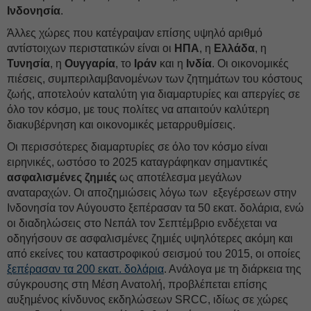
Ινδονησία
.
Άλλες χώρες που κατέγραψαν επίσης υψηλό αριθμό
αντίστοιχων περιστατικών είναι οι
ΗΠΑ
, η
Ελλάδα
, η
Τυνησία
, η
Ουγγαρία
, το
Ιράν
και η
Ινδία
. Οι οικονομικές
πιέσεις, συμπεριλαμβανομένων των ζητημάτων του κόστους
ζωής, αποτελούν καταλύτη για διαμαρτυρίες και απεργίες σε
όλο τον κόσμο, με τους πολίτες να απαιτούν καλύτερη
διακυβέρνηση και οικονομικές μεταρρυθμίσεις.
Οι περισσότερες διαμαρτυρίες σε όλο τον κόσμο είναι
ειρηνικές, ωστόσο το 2025 καταγράφηκαν σημαντικές
ασφαλισμένες ζημιές
ως αποτέλεσμα μεγάλων
αναταραχών. Οι αποζημιώσεις λόγω των εξεγέρσεων στην
Ινδονησία τον Αύγουστο ξεπέρασαν τα 50 εκατ. δολάρια, ενώ
οι διαδηλώσεις στο Νεπάλ τον Σεπτέμβριο ενδέχεται να
οδηγήσουν σε ασφαλισμένες ζημιές υψηλότερες ακόμη και
από εκείνες του καταστροφικού σεισμού του 2015, οι οποίες
ξεπέρασαν τα 200 εκατ. δολάρια
. Ανάλογα με τη διάρκεια της
σύγκρουσης στη Μέση Ανατολή, προβλέπεται επίσης
αυξημένος κίνδυνος εκδηλώσεων SRCC, ιδίως σε χώρες