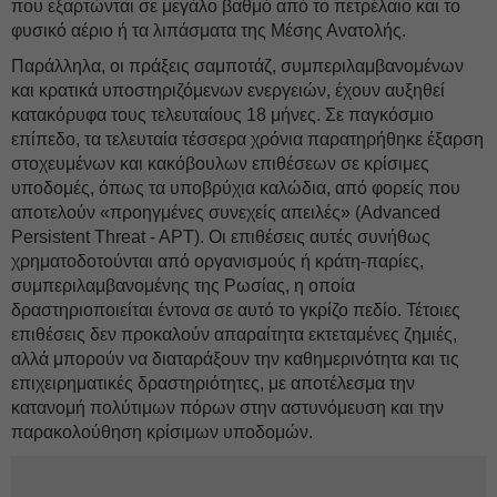
που εξαρτώνται σε μεγάλο βαθμό από το πετρέλαιο και το
φυσικό αέριο ή τα λιπάσματα της Μέσης Ανατολής.
Παράλληλα, οι πράξεις σαμποτάζ, συμπεριλαμβανομένων
και κρατικά υποστηριζόμενων ενεργειών, έχουν αυξηθεί
κατακόρυφα τους τελευταίους 18 μήνες. Σε παγκόσμιο
επίπεδο, τα τελευταία τέσσερα χρόνια παρατηρήθηκε έξαρση
στοχευμένων και κακόβουλων επιθέσεων σε κρίσιμες
υποδομές, όπως τα υποβρύχια καλώδια, από φορείς που
αποτελούν «προηγμένες συνεχείς απειλές» (Advanced
Persistent Threat - APT). Οι επιθέσεις αυτές συνήθως
χρηματοδοτούνται από οργανισμούς ή κράτη-παρίες,
συμπεριλαμβανομένης της Ρωσίας, η οποία
δραστηριοποιείται έντονα σε αυτό το γκρίζο πεδίο. Τέτοιες
επιθέσεις δεν προκαλούν απαραίτητα εκτεταμένες ζημιές,
αλλά μπορούν να διαταράξουν την καθημερινότητα και τις
επιχειρηματικές δραστηριότητες, με αποτέλεσμα την
κατανομή πολύτιμων πόρων στην αστυνόμευση και την
παρακολούθηση κρίσιμων υποδομών.