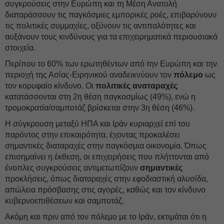
συγκρούσεις στην Ευρώπη και τη Μέση Ανατολή
διαταράσσουν τις παγκόσμιες εμπορικές ροές, επιβαρύνουν
τις πολιτικές συμμαχίες, οξύνουν τις αντιπαλότητες και
αυξάνουν τους κινδύνους για τα επιχειρηματικά περιουσιακά
στοιχεία.
Περίπου το 60% των ερωτηθέντων από την Ευρώπη και την
περιοχή της Ασίας-Ειρηνικού αναδεικνύουν τον
πόλεμο
ως
τον κορυφαίο κίνδυνο. Οι
πολιτικές αναταραχές
κατατάσσονται στη 2η θέση παγκοσμίως (49%), ενώ η
τρομοκρατία/σαμποτάζ βρίσκεται στην 3η θέση (46%).
Η σύγκρουση μεταξύ ΗΠΑ και Ιράν κυριαρχεί επί του
παρόντος στην επικαιρότητα, έχοντας προκαλέσει
σημαντικές διαταραχές στην παγκόσμια οικονομία. Όπως
επισημαίνει η έκθεση, οι επιχειρήσεις που πλήττονται από
ένοπλες συγκρούσεις αντιμετωπίζουν
σημαντικές
προκλήσεις, όπως διαταραχές στην εφοδιαστική αλυσίδα,
απώλεια πρόσβασης στις αγορές, καθώς και τον κίνδυνο
κυβερνοεπιθέσεων και σαμποτάζ.
Ακόμη και πριν από τον πόλεμο με το Ιράν, εκτιμάται ότι η