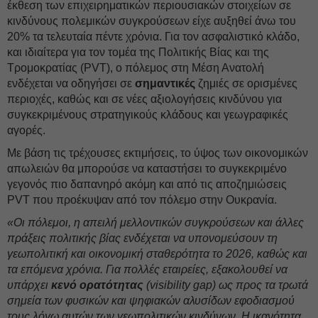
έκθεση των επιχειρηματικών περιουσιακών στοιχείων σε
κινδύνους πολεμικών συγκρούσεων είχε αυξηθεί άνω του
20% τα τελευταία πέντε χρόνια. Για τον ασφαλιστικό κλάδο,
και ιδιαίτερα για τον τομέα της Πολιτικής Βίας και της
Τρομοκρατίας (PVT), ο πόλεμος στη Μέση Ανατολή
ενδέχεται να οδηγήσει σε
σημαντικές
ζημιές σε ορισμένες
περιοχές, καθώς και σε νέες αξιολογήσεις κινδύνου για
συγκεκριμένους στρατηγικούς κλάδους και γεωγραφικές
αγορές.
Με βάση τις τρέχουσες εκτιμήσεις, το ύψος των οικονομικών
απωλειών θα μπορούσε να καταστήσει το συγκεκριμένο
γεγονός πιο δαπανηρό ακόμη και από τις αποζημιώσεις
PVT που προέκυψαν από τον πόλεμο στην Ουκρανία.
«Οι πόλεμοι, η απειλή μελλοντικών συγκρούσεων και άλλες
πράξεις πολιτικής βίας ενδέχεται να υπονομεύσουν τη
γεωπολιτική και οικονομική σταθερότητα το 2026, καθώς και
τα επόμενα χρόνια. Για πολλές εταιρείες, εξακολουθεί να
υπάρχει
κενό ορατότητας
(visibility gap) ως προς τα τρωτά
σημεία των φυσικών και ψηφιακών αλυσίδων εφοδιασμού
τους λόγω αυτών των γεωπολιτικών κινδύνων. Η ικανότητα