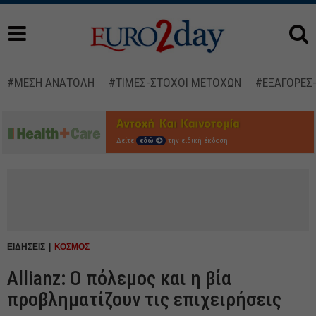
#ΜΕΣΗ ΑΝΑΤΟΛΗ
#ΤΙΜΕΣ-ΣΤΟΧΟΙ ΜΕΤΟΧΩΝ
#ΕΞΑΓΟΡΕΣ
Δείτε
εδώ
την ειδική έκδοση
ΕΙΔΗΣΕΙΣ
ΚΟΣΜΟΣ
Allianz: Ο πόλεμος και η βία
προβληματίζουν τις επιχειρήσεις