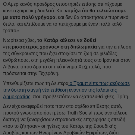
Ο Αμερικανός πρόεδρος υποστήριξε επίσης ότι «έχουμε
κάνει εξαιρετική δουλειά. Και
νομίζω ότι θα τελειώσουμε
με αυτό πολύ γρήγορα,
και δεν θα αποκτήσουν πυρηνικό
όπλο, και ελπίζουμε να το πετύχουμε με έναν πολύ καλό
τρόπο».
Νωρίτερα χθες,
το Κατάρ κάλεσε να δοθεί
«περισσότερος χρόνος» στη διπλωματία
για την επίλυση
της σύγκρουσης που έχει στοιχίσει τη ζωή σε χιλιάδες
ανθρώπους, στη μεγάλη πλειονότητά τους στο Ιράν και στον
Λίβανο, όπου δρα το σιιτικό κίνημα Χεζμπολά, που
πρόσκειται στην Τεχεράνη.
Υπενθυμίζεται πως τη Δευτέρα
ο Τραμπ είπε πως ακύρωσε
την ύστατη στιγμή νέα επίθεση εναντίον της Ισλαμικής
Δημοκρατίας
, που προβλεπόταν να εξαπολυθεί χθες, Τρίτη.
Δεν είχε αναφερθεί ποτέ πριν στο σχέδιο επίθεσης αυτό,
προτού γνωστοποιήσει μέσω Truth Social πως ανακάλεσε
διαταγή να ξαναρχίσουν στρατιωτικές επιχειρήσεις επειδή
«του το ζήτησαν» οι ηγέτες του Κατάρ, της Σαουδικής
Αραβίας και των Ηνωμένων Αραβικών Εμιράτων, διότι