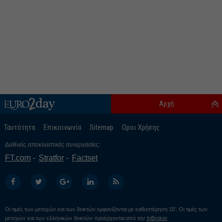
Αρχή
Ταυτότητα
Επικοινωνία
Sitemap
Οροι Χρήσης
Διεθνείς αποκλειστικές συνεργασίες:
FT.com
Stratfor
Factset
Οι τιμές των μετοχών και των δεικτών εμφανίζονται με καθυστέρηση 15’. Οι τιμές των
μετοχών και των ελληνικών δεικτών προέρχονται από την
InBroker