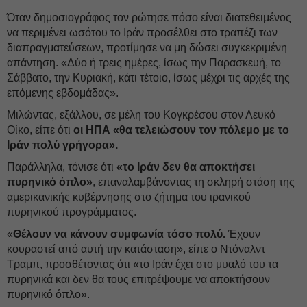
Όταν δημοσιογράφος τον ρώτησε πόσο είναι διατεθειμένος
να περιμένει ωσότου το Ιράν προσέλθει στο τραπέζι των
διαπραγματεύσεων, προτίμησε να μη δώσει συγκεκριμένη
απάντηση. «Δύο ή τρεις ημέρες, ίσως την Παρασκευή, το
Σάββατο, την Κυριακή, κάτι τέτοιο, ίσως μέχρι τις αρχές της
επόμενης εβδομάδας».
Μιλώντας, εξάλλου, σε μέλη του Κογκρέσου στον Λευκό
Οίκο, είπε ότι
οι ΗΠΑ «θα τελειώσουν τον πόλεμο με το
Ιράν πολύ γρήγορα».
Παράλληλα, τόνισε ότι
«το Ιράν δεν θα αποκτήσει
πυρηνικό όπλο»
, επαναλαμβάνοντας τη σκληρή στάση της
αμερικανικής κυβέρνησης στο ζήτημα του ιρανικού
πυρηνικού προγράμματος.
«
Θέλουν να κάνουν συμφωνία τόσο πολύ.
Έχουν
κουραστεί από αυτή την κατάσταση», είπε ο Ντόναλντ
Τραμπ, προσθέτοντας ότι «το Ιράν έχει στο μυαλό του τα
πυρηνικά και δεν θα τους επιτρέψουμε να αποκτήσουν
πυρηνικό όπλο».