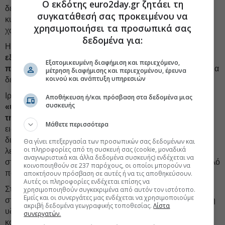
Ο εκδότης euro2day.gr ζητάει τη
δεσμευμένων στο εξωτερικό και της άρσης των διεθνών
συγκατάθεσή σας προκειμένου να
κυρώσεων που προκαλούν ασφυξία στην οικονομία της
χρησιμοποιήσει τα προσωπικά σας
χώρας.
δεδομένα για:
Η αμερικανική κυβέρνηση λέει πως
έχει σκοπό να
εξασφαλίσει ότι το Ιράν δεν θα αποκτήσει ποτέ
Εξατομικευμένη διαφήμιση και περιεχόμενο,
πυρηνικό οπλοστάσιο
-παρ' ότι η άλλη πλευρά αρνείται για
μέτρηση διαφήμισης και περιεχομένου, έρευνα
κοινού και ανάπτυξη υπηρεσιών
δεκαετίες πως τρέφει τέτοια φιλοδοξία.
Ιρανικά μέσα ενημέρωσης
επικρίνουν τους
Αποθήκευση ή/και πρόσβαση στα δεδομένα μιας
συσκευής
«υπερβολικούς» όρους της τελευταίας «προσφοράς»
της Ουάσιγκτον.
Σύμφωνα με το πρακτορείο
Μάθετε περισσότερα
ειδήσεων FARS, η Ουάσιγκτον απαιτεί ιδίως το Ιράν να μη
διατηρήσει παρά μόνο μια πυρηνική εγκατάσταση σε
Θα γίνει επεξεργασία των προσωπικών σας δεδομένων και
οι πληροφορίες από τη συσκευή σας (cookie, μοναδικά
λειτουργία και να δεχτεί να παραδοθεί και να μεταφερθεί
αναγνωριστικά και άλλα δεδομένα συσκευής) ενδέχεται να
στις ΗΠΑ το απόθεμα ουρανίου εμπλουτισμένου κατά υψηλό
κοινοποιηθούν σε 237 παρόχους, οι οποίοι μπορούν να
ποσοστό που διαθέτει.
αποκτήσουν πρόσβαση σε αυτές ή να τις αποθηκεύσουν.
Αυτές οι πληροφορίες ενδέχεται επίσης να
Στον Κόλπο, η Τεχεράνη διατηρεί πάντα τον έλεγχο του
χρησιμοποιηθούν συγκεκριμένα από αυτόν τον ιστότοπο.
Εμείς και οι συνεργάτες μας ενδέχεται να χρησιμοποιούμε
στενού του Ορμούζ, στρατηγικής σημασίας για την εξαγωγή
ακριβή δεδομένα γεωγραφικής τοποθεσίας.
Λίστα
υδρογονανθράκων από τη Μέση Ανατολή στον υπόλοιπο
συνεργατών.
κόσμο, προκαλώντας έντονες οικονομικές αναταράξεις