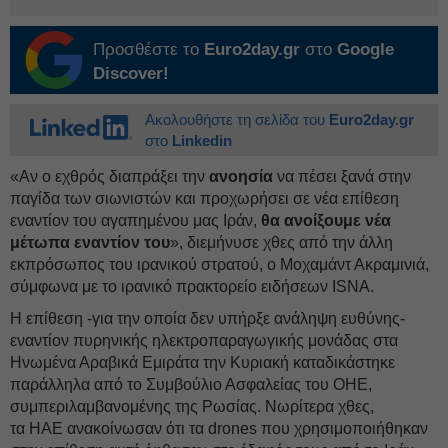
Προσθέστε το
Euro2day.gr
στο
Google
Discover!
Ακολουθήστε τη σελίδα του
Euro2day.gr
στο
Linkedin
«Αν ο εχθρός διαπράξει την
ανοησία
να πέσει ξανά στην
παγίδα των σιωνιστών και προχωρήσει σε νέα επίθεση
εναντίον του αγαπημένου μας Ιράν,
θα ανοίξουμε νέα
μέτωπα εναντίον του
», διεμήνυσε χθες από την άλλη
εκπρόσωπος του ιρανικού στρατού, ο Μοχαμάντ Ακραμινιά,
σύμφωνα με το ιρανικό πρακτορείο ειδήσεων ISNA.
Η επίθεση -για την οποία δεν υπήρξε ανάληψη ευθύνης-
εναντίον πυρηνικής ηλεκτροπαραγωγικής μονάδας στα
Ηνωμένα Αραβικά Εμιράτα την Κυριακή καταδικάστηκε
παράλληλα από το Συμβούλιο Ασφαλείας του ΟΗΕ,
συμπεριλαμβανομένης της Ρωσίας. Νωρίτερα χθες,
τα ΗΑΕ ανακοίνωσαν ότι τα drones που χρησιμοποιήθηκαν