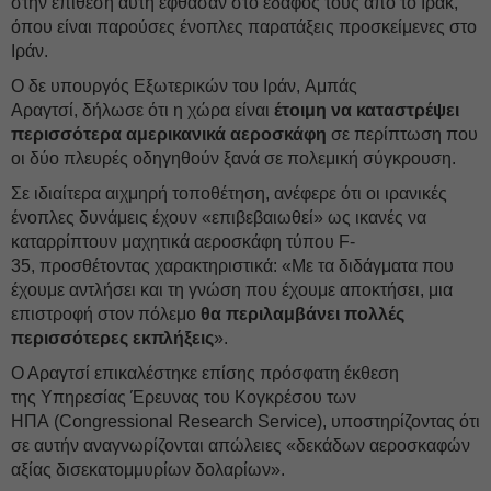
στην επίθεση αυτή έφθασαν στο έδαφός τους από το Ιράκ,
όπου είναι παρούσες ένοπλες παρατάξεις προσκείμενες στο
Ιράν.
Ο δε υπουργός Εξωτερικών του Ιράν, Αμπάς
Αραγτσί, δήλωσε ότι η χώρα είναι
έτοιμη να καταστρέψει
περισσότερα αμερικανικά αεροσκάφη
σε περίπτωση που
οι δύο πλευρές οδηγηθούν ξανά σε πολεμική σύγκρουση.
Σε ιδιαίτερα αιχμηρή τοποθέτηση, ανέφερε ότι οι ιρανικές
ένοπλες δυνάμεις έχουν «επιβεβαιωθεί» ως ικανές να
καταρρίπτουν μαχητικά αεροσκάφη τύπου F-
35, προσθέτοντας χαρακτηριστικά: «Με τα διδάγματα που
έχουμε αντλήσει και τη γνώση που έχουμε αποκτήσει, μια
επιστροφή στον πόλεμο
θα περιλαμβάνει πολλές
περισσότερες εκπλήξεις
».
Ο Αραγτσί επικαλέστηκε επίσης πρόσφατη έκθεση
της Υπηρεσίας Έρευνας του Κογκρέσου των
ΗΠΑ (Congressional Research Service), υποστηρίζοντας ότι
σε αυτήν αναγνωρίζονται απώλειες «δεκάδων αεροσκαφών
αξίας δισεκατομμυρίων δολαρίων».