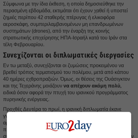
Σύμφωνα με την ίδια έκθεση, η οποία δημοσιεύθηκε την
περασμένη εβδομάδα, εκτιμάται ότι έχουν χαθεί ή υποστεί
ζημιές περίπου 42 σταθερής πτέρυγας ή ελικοφόρα
αεροσκάφη, συμπεριλαμβανομένων μη επανδρωμένων
συστημάτων (drones), από την έναρξη της κοινής
στρατιωτικής επιχείρησης ΗΠΑ-Ισραήλ κατά του Ιράν στα
τέλη Φεβρουαρίου.
Συνεχίζονται οι διπλωματικές διεργασίες
Εν τω μεταξύ, συνεχίζονται οι ζυμώσεις προκειμένου να
βρεθεί τρόπος τερματισμού του πολέμου, μετά από κάπου
40 ημέρες εχθροπραξιών. Όμως, οι θέσεις της Ουάσιγκτον
και της Τεχεράνης μοιάζουν
να απέχουν ακόμη πολύ,
ειδικά όσον αφορά την πτυχή του ιρανικού προγράμματος
πυρηνικής ενέργειας.
Προχθές Δευτέρα το πρωί, η ιρανική διπλωματία έκανε
γνωστό ότι
επιδόθηκε νέα πρόταση στις ΗΠΑ
, για να
αρθεί το αδιέξοδο, χωρίς καμιά διευκρίνιση για το
περιεχόμενό της. Επανέλαβε ιρανικές απαιτήσεις,
συμπεριλαμβανομένων της αποδέσμευσης ιρανικών πόρων