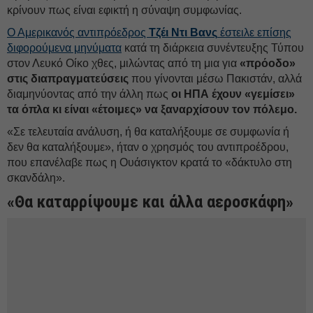
κρίνουν πως είναι εφικτή η σύναψη συμφωνίας.
Ο Αμερικανός αντιπρόεδρος
Τζέι Ντι Βανς
έστειλε επίσης
διφορούμενα μηνύματα
κατά τη διάρκεια συνέντευξης Τύπου
στον Λευκό Οίκο χθες, μιλώντας από τη μια για
«πρόοδο»
στις διαπραγματεύσεις
που γίνονται μέσω Πακιστάν, αλλά
διαμηνύοντας από την άλλη πως
οι ΗΠΑ έχουν «γεμίσει»
τα όπλα κι είναι «έτοιμες» να ξαναρχίσουν τον πόλεμο.
«Σε τελευταία ανάλυση, ή θα καταλήξουμε σε συμφωνία ή
δεν θα καταλήξουμε», ήταν ο χρησμός του αντιπροέδρου,
που επανέλαβε πως η Ουάσιγκτον κρατά το «δάκτυλο στη
σκανδάλη».
«Θα καταρρίψουμε και άλλα αεροσκάφη»